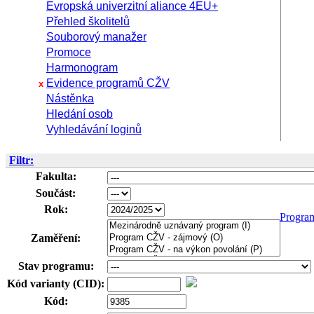
Evropská univerzitní aliance 4EU+
Přehled školitelů
Souborový manažer
Promoce
Harmonogram
Evidence programů CŽV
x
Nástěnka
Hledání osob
Vyhledávání loginů
Filtr:
Fakulta:
Součást:
Rok:
Progra
Zaměření:
Stav programu:
Kód varianty (CID):
Kód: