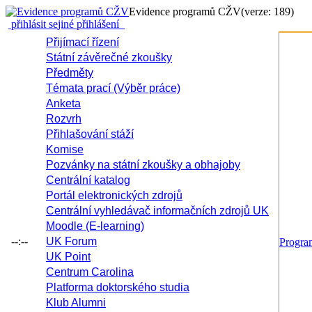
Evidence programů CŽV
(verze: 189)
přihlásit se
jiné přihlášení
Přijímací řízení
Státní závěrečné zkoušky
Předměty
Témata prací (Výběr práce)
Anketa
Rozvrh
Přihlašování stáží
Komise
Pozvánky na státní zkoušky a obhajoby
Centrální katalog
Portál elektronických zdrojů
Centrální vyhledávač informačních zdrojů UK
Moodle (E-learning)
--:--
UK Forum
Progr
UK Point
Centrum Carolina
Platforma doktorského studia
Klub Alumni