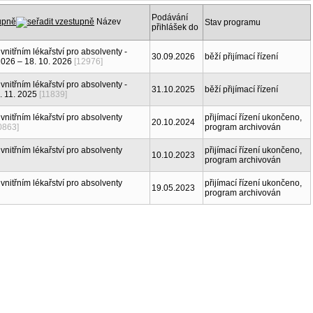
Podávání
Název
Stav programu
přihlášek do
 vnitřním lékařství pro absolventy -
30.09.2026
běží přijímací řízení
2026 – 18. 10. 2026
[12976]
 vnitřním lékařství pro absolventy -
31.10.2025
běží přijímací řízení
2. 11. 2025
[11839]
 vnitřním lékařství pro absolventy
přijímací řízení ukončeno,
20.10.2024
0863]
program archivován
 vnitřním lékařství pro absolventy
přijímací řízení ukončeno,
10.10.2023
program archivován
 vnitřním lékařství pro absolventy
přijímací řízení ukončeno,
19.05.2023
program archivován