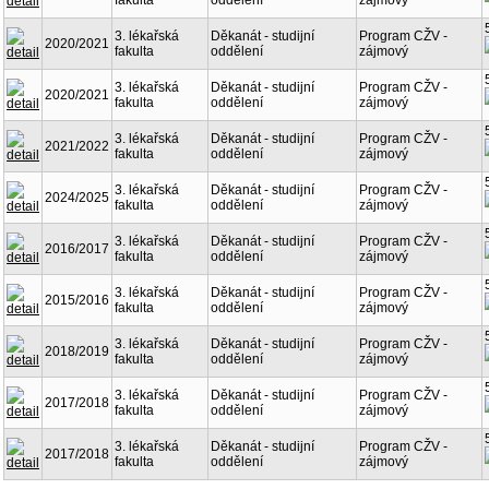
fakulta
oddělení
zájmový
3. lékařská
Děkanát - studijní
Program CŽV -
2020/2021
fakulta
oddělení
zájmový
3. lékařská
Děkanát - studijní
Program CŽV -
2020/2021
fakulta
oddělení
zájmový
3. lékařská
Děkanát - studijní
Program CŽV -
2021/2022
fakulta
oddělení
zájmový
3. lékařská
Děkanát - studijní
Program CŽV -
2024/2025
fakulta
oddělení
zájmový
3. lékařská
Děkanát - studijní
Program CŽV -
2016/2017
fakulta
oddělení
zájmový
3. lékařská
Děkanát - studijní
Program CŽV -
2015/2016
fakulta
oddělení
zájmový
3. lékařská
Děkanát - studijní
Program CŽV -
2018/2019
fakulta
oddělení
zájmový
3. lékařská
Děkanát - studijní
Program CŽV -
2017/2018
fakulta
oddělení
zájmový
3. lékařská
Děkanát - studijní
Program CŽV -
2017/2018
fakulta
oddělení
zájmový