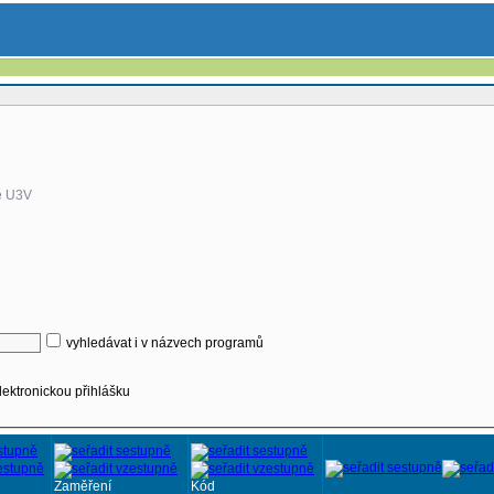
ě U3V
vyhledávat i v názvech programů
lektronickou přihlášku
Zaměření
Kód