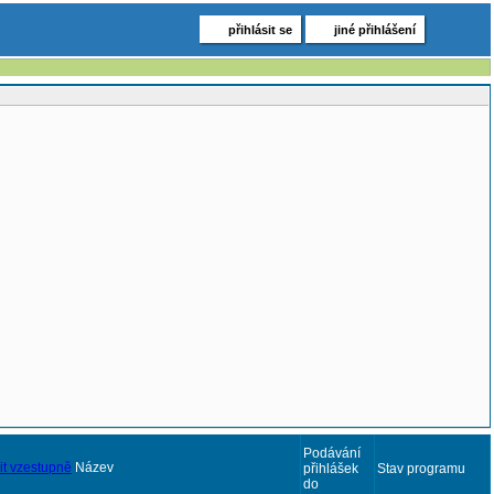
přihlásit se
jiné přihlášení
Podávání
Název
přihlášek
Stav programu
do