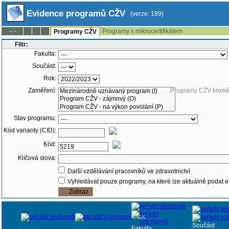
Evidence programů CŽV
(verze: 189)
Programy s mikrocertifikátem
--:--
Programy CŽV
Filtr:
Fakulta:
Součást:
Rok:
Zaměření:
Programy CŽV krom
Stav programu:
Kód varianty (CID):
Kód:
Klíčová slova:
Další vzdělávání pracovníků ve zdravotnictví
Vyhledávat pouze programy, na které lze aktuálně podat e
Rok
Součást
Fakulta