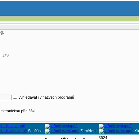
ě U3V
vyhledávat i v názvech programů
lektronickou přihlášku
Součást
Zaměření
Kó
3524