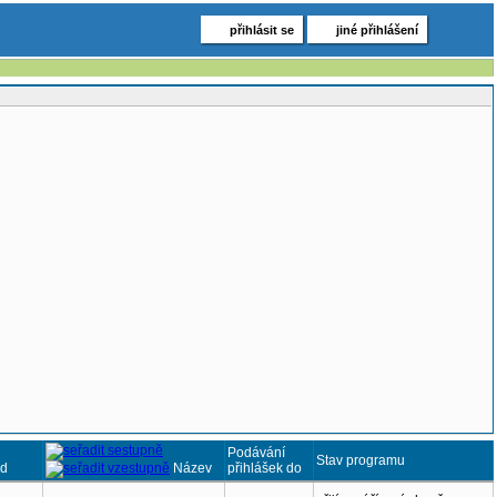
přihlásit se
jiné přihlášení
Podávání
Stav programu
d
Název
přihlášek do