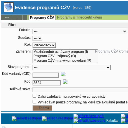
Evidence programů CŽV
(verze: 189)
Programy s mikrocertifikátem
--:--
Programy CŽV
Filtr:
Fakulta:
Součást:
Rok:
Zaměření:
Programy CŽV krom
Stav programu:
Kód varianty (CID):
Kód:
Klíčová slova:
Další vzdělávání pracovníků ve zdravotnictví
Vyhledávat pouze programy, na které lze aktuálně podat e
Rok
Fakulta