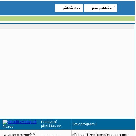
přihlásit se
jiné přihlášení
Podávání
Stav programu
přihlášek do
Název
Novinky v medicíně
přijímací řízení ukončeno, program