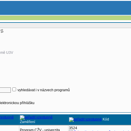
omě U3V
vyhledávat i v názvech programů
lektronickou přihlášku
Kód
Zaměření
3524
Program CŽV - univerzita