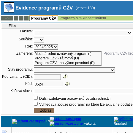
Evidence programů CŽV
(verze: 189)
Programy s mikrocertifikátem
--:--
Programy CŽV
Filtr:
Fakulta:
Součást:
Rok:
Zaměření:
Programy CŽV kr
Stav programu:
Kód varianty (CID):
Kód:
Klíčová slova:
Další vzdělávání pracovníků ve zdravotnictví
Vyhledávat pouze programy, na které lze aktuálně podat e
Rok
Fakulta
Součást