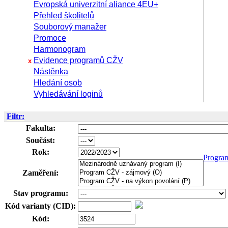
Evropská univerzitní aliance 4EU+
Přehled školitelů
Souborový manažer
Promoce
Harmonogram
Evidence programů CŽV
x
Nástěnka
Hledání osob
Vyhledávání loginů
Filtr:
Fakulta:
Součást:
Rok:
Progra
Zaměření:
Stav programu:
Kód varianty (CID):
Kód: