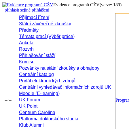
Evidence programů CŽV
(verze: 189)
přihlásit se
jiné přihlášení
Přijímací řízení
Státní závěrečné zkoušky
Předměty
Témata prací (Výběr práce)
Anketa
Rozvrh
Přihlašování stáží
Komise
Pozvánky na státní zkoušky a obhajoby
Centrální katalog
Portál elektronických zdrojů
Centrální vyhledávač informačních zdrojů UK
Moodle (E-learning)
--:--
UK Forum
Progr
UK Point
Centrum Carolina
Platforma doktorského studia
Klub Alumni