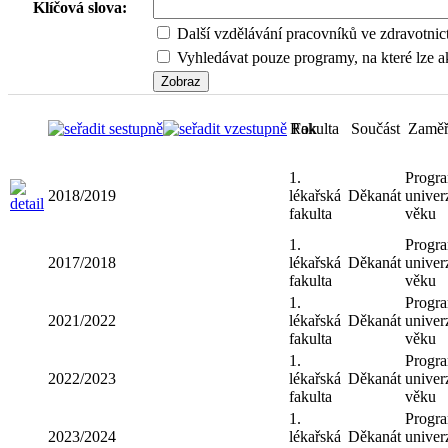
Klíčová slova:
Další vzdělávání pracovníků ve zdravotnic
Vyhledávat pouze programy, na které lze ak
Rok
Fakulta
Součást
Zaměř
1.
Progr
2018/2019
lékařská
Děkanát
univerz
fakulta
věku
1.
Progr
2017/2018
lékařská
Děkanát
univerz
fakulta
věku
1.
Progr
2021/2022
lékařská
Děkanát
univerz
fakulta
věku
1.
Progr
2022/2023
lékařská
Děkanát
univerz
fakulta
věku