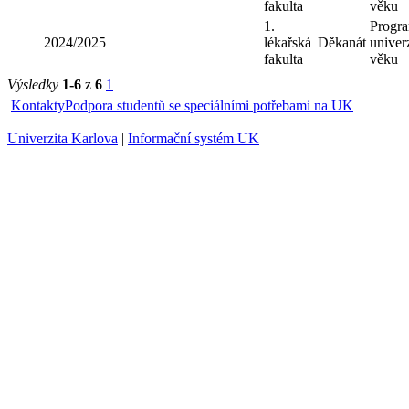
1.
Progr
2023/2024
lékařská
Děkanát
univerz
fakulta
věku
1.
Progr
2024/2025
lékařská
Děkanát
univerz
fakulta
věku
Výsledky
1-6
z
6
1
Kontakty
Podpora studentů se speciálními potřebami na UK
Univerzita Karlova
|
Informační systém UK