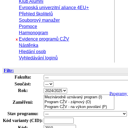
Klub Alumni
Evropská univerzitní aliance 4EU+
Přehled školitelů
Souborový manažer
Promoce
Harmonogram
Evidence programů CŽV
x
Nástěnka
Hledání osob
Vyhledávání loginů
Filtr:
Fakulta:
Součást:
Rok:
Program
Zaměření:
Stav programu:
Kód varianty (CID):
Kód: