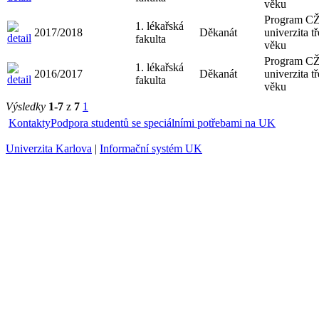
věku
Program CŽ
1. lékařská
2017/2018
Děkanát
univerzita tř
fakulta
věku
Program CŽ
1. lékařská
2016/2017
Děkanát
univerzita tř
fakulta
věku
Výsledky
1-7
z
7
1
Kontakty
Podpora studentů se speciálními potřebami na UK
Univerzita Karlova
|
Informační systém UK