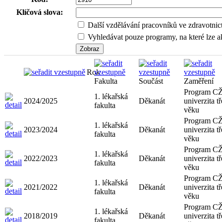
Klíčová slova:
Další vzdělávání pracovníků ve zdravotnic
Vyhledávat pouze programy, na které lze ak
Rok
Fakulta
Součást
Zaměření
Program CŽ
1. lékařská
2024/2025
Děkanát
univerzita tř
fakulta
věku
Program CŽ
1. lékařská
2023/2024
Děkanát
univerzita tř
fakulta
věku
Program CŽ
1. lékařská
2022/2023
Děkanát
univerzita tř
fakulta
věku
Program CŽ
1. lékařská
2021/2022
Děkanát
univerzita tř
fakulta
věku
Program CŽ
1. lékařská
2018/2019
Děkanát
univerzita tř
fakulta