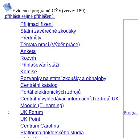
Evidence programů CŽV
(verze: 189)
přihlásit se
jiné přihlášení
Přijímací řízení
Státní závěrečné zkoušky
Předměty
Témata prací (Výběr práce)
Anketa
Rozvrh
Přihlašování stáží
Komise
Pozvánky na státní zkoušky a obhajoby
Centrální katalog
Portál elektronických zdrojů
Centrální vyhledávač informačních zdrojů UK
Moodle (E-learning)
--:--
UK Forum
Progr
UK Point
Centrum Carolina
Platforma doktorského studia