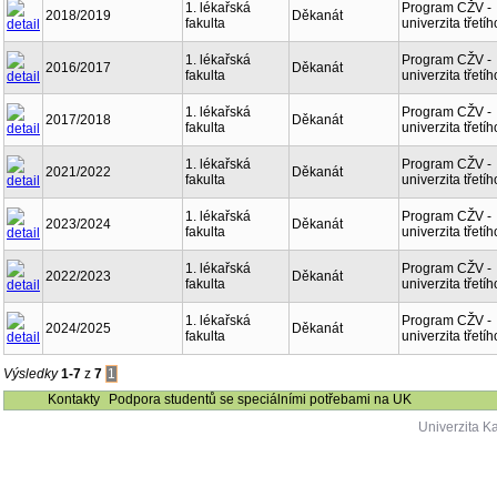
1. lékařská
Program CŽV -
2018/2019
Děkanát
fakulta
univerzita třetí
1. lékařská
Program CŽV -
2016/2017
Děkanát
fakulta
univerzita třetí
1. lékařská
Program CŽV -
2017/2018
Děkanát
fakulta
univerzita třetí
1. lékařská
Program CŽV -
2021/2022
Děkanát
fakulta
univerzita třetí
1. lékařská
Program CŽV -
2023/2024
Děkanát
fakulta
univerzita třetí
1. lékařská
Program CŽV -
2022/2023
Děkanát
fakulta
univerzita třetí
1. lékařská
Program CŽV -
2024/2025
Děkanát
fakulta
univerzita třetí
Výsledky
1-7
z
7
1
Kontakty
Podpora studentů se speciálními potřebami na UK
Univerzita K