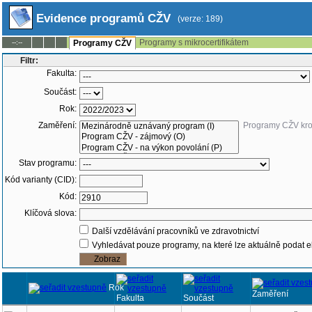
Evidence programů CŽV
(verze: 189)
Programy s mikrocertifikátem
--:--
Programy CŽV
Filtr:
Fakulta:
Součást:
Rok:
Zaměření:
Programy CŽV kr
Stav programu:
Kód varianty (CID):
Kód:
Klíčová slova:
Další vzdělávání pracovníků ve zdravotnictví
Vyhledávat pouze programy, na které lze aktuálně podat e
Rok
Zaměření
Fakulta
Součást