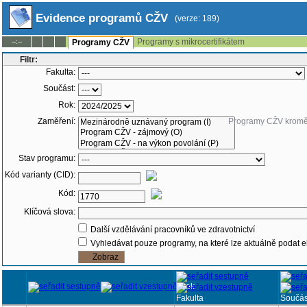
Evidence programů CŽV
(verze: 189)
Programy s mikrocertifikátem
--:--
Programy CŽV
Filtr:
Fakulta:
Součást:
Rok:
Zaměření:
Programy CŽV krom
Stav programu:
Kód varianty (CID):
Kód:
Klíčová slova:
Další vzdělávání pracovníků ve zdravotnictví
Vyhledávat pouze programy, na které lze aktuálně podat e
Rok
Fakulta
Součás