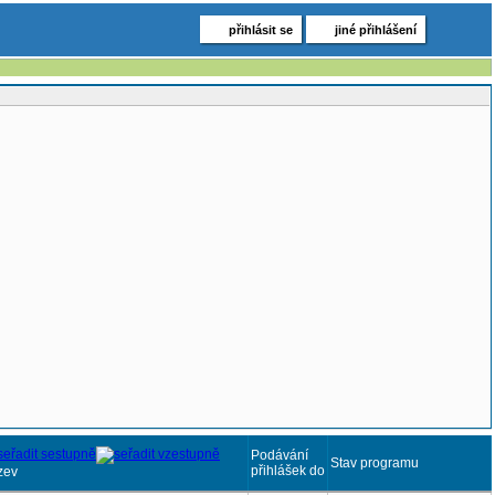
přihlásit se
jiné přihlášení
Podávání
Stav programu
přihlášek do
zev