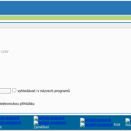
ě U3V
vyhledávat i v názvech programů
lektronickou přihlášku
Kód
Ná
t
Zaměření