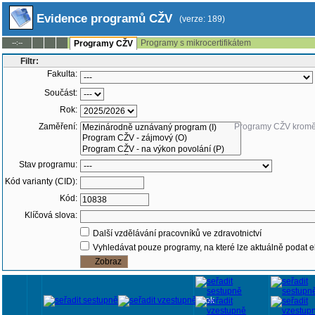
Evidence programů CŽV
(verze: 189)
Programy s mikrocertifikátem
--:--
Programy CŽV
Filtr:
Fakulta:
Součást:
Rok:
Zaměření:
Programy CŽV krom
Stav programu:
Kód varianty (CID):
Kód:
Klíčová slova:
Další vzdělávání pracovníků ve zdravotnictví
Vyhledávat pouze programy, na které lze aktuálně podat e
Rok