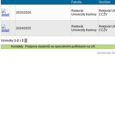
Fakulta
Součást
Rektorát
Rektorát UK
2025/2026
Univerzity Karlovy
CCŽV
Rektorát
Rektorát UK
2024/2025
Univerzity Karlovy
CCŽV
Výsledky
1-2
z
2
1
Kontakty
Podpora studentů se speciálními potřebami na UK
Univerzita K