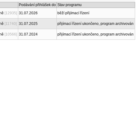
Podávání přihlášek do
Stav programu
ně
[12935]
31.07.2026
běží přijímací řízení
ně
[11740]
31.07.2025
přijímací řízení ukončeno, program archivován
ně
[10566]
31.07.2024
přijímací řízení ukončeno, program archivován