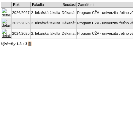
Rok
Fakulta
Součást
Zaměření
2026/2027
2. lékařská fakulta
Děkanát
Program CŽV - univerzita třetího v
2025/2026
2. lékařská fakulta
Děkanát
Program CŽV - univerzita třetího v
2024/2025
2. lékařská fakulta
Děkanát
Program CŽV - univerzita třetího v
Výsledky
1-3
z
3
1