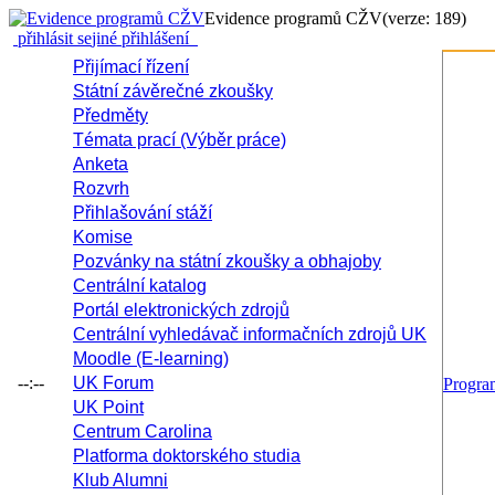
Evidence programů CŽV
(verze: 189)
přihlásit se
jiné přihlášení
Přijímací řízení
Státní závěrečné zkoušky
Předměty
Témata prací (Výběr práce)
Anketa
Rozvrh
Přihlašování stáží
Komise
Pozvánky na státní zkoušky a obhajoby
Centrální katalog
Portál elektronických zdrojů
Centrální vyhledávač informačních zdrojů UK
Moodle (E-learning)
--:--
UK Forum
Progr
UK Point
Centrum Carolina
Platforma doktorského studia
Klub Alumni