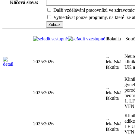
Klíčová slova:
Další vzdělávání pracovníků ve zdravotnic
Vyhledávat pouze programy, na které lze ak
Rok
Fakulta
Sou
1.
Neu
2025/2026
lékařská
klin
fakulta
UK 
Klin
gyn
1.
poro
2025/2026
lékařská
neon
fakulta
1. 
VF
Klin
1.
adik
2025/2026
lékařská