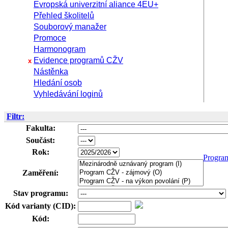
Evropská univerzitní aliance 4EU+
Přehled školitelů
Souborový manažer
Promoce
Harmonogram
Evidence programů CŽV
x
Nástěnka
Hledání osob
Vyhledávání loginů
Filtr:
Fakulta:
Součást:
Rok:
Progra
Zaměření:
Stav programu:
Kód varianty (CID):
Kód: