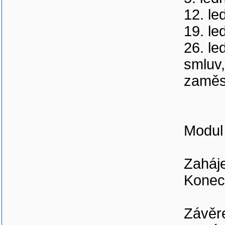
12. le
19. le
26. le
smluv,
zaměst
Modul 
Zaháje
Konec
Závěr