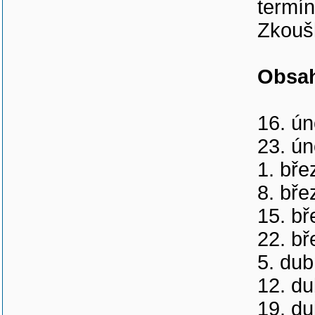
termín
Zkoušk
Obsah
16. ún
23. ún
1. bře
8. bře
15. bř
22. bř
5. dub
12. du
19. du