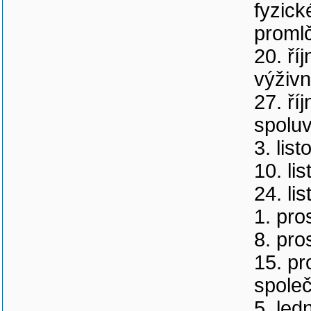
fyzick
proml
20. ří
výživ
27. ří
spoluv
3. lis
10. li
24. li
1. pro
8. pro
15. pr
společ
5. led