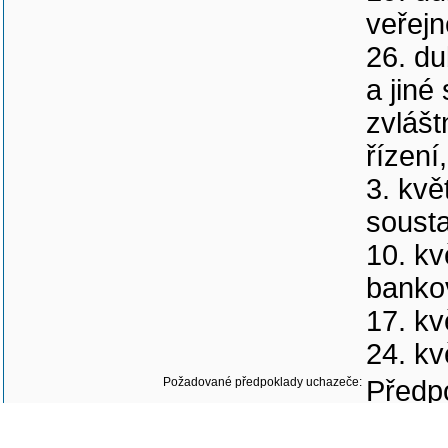
veřejn
26. du
a jiné
zvlášt
řízení
3. kvě
soust
10. kv
banko
17. kv
24. kv
Požadované předpoklady uchazeče:
Předpo
Znalo