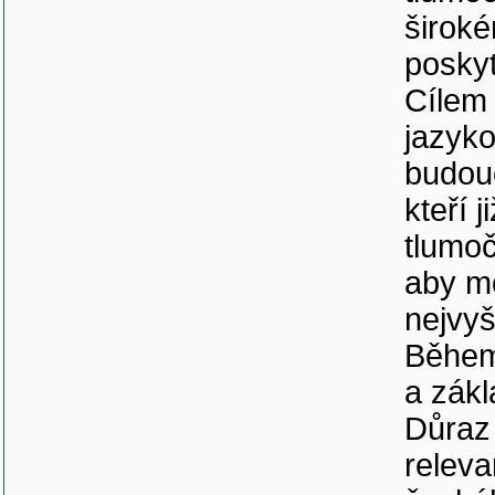
široké
posky
Cílem 
jazyko
budouc
kteří 
tlumoč
aby m
nejvyš
Během 
a zákl
Důraz 
releva