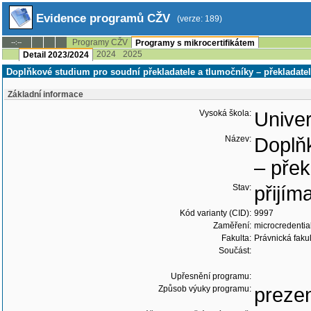
Evidence programů CŽV
(verze: 189)
Programy CŽV
--:--
Programy s mikrocertifikátem
2024
2025
Detail 2023/2024
Doplňkové studium pro soudní překladatele a tlumočníky – překladatel
Základní informace
Vysoká škola:
Univer
Název:
Doplňk
– přek
Stav:
přijím
Kód varianty (CID):
9997
Zaměření:
microcredentia
Fakulta:
Právnická faku
Součást:
Upřesnění programu:
Způsob výuky programu:
preze