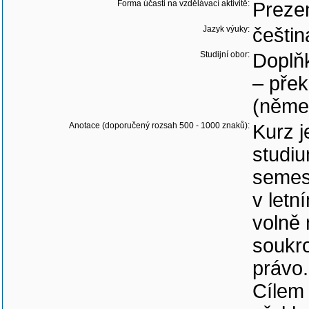
Forma účasti na vzdělávací aktivitě:
Preze
Jazyk výuky:
češtin
Studijní obor:
Doplňk
– přek
(něme
Anotace (doporučený rozsah 500 - 1000 znaků):
Kurz j
studiu
semest
v letn
volně
soukr
právo.
Cílem 