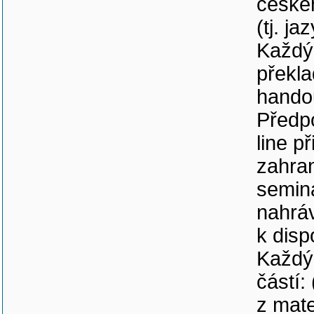
českéh
(tj. j
Každý 
překla
handou
Předpo
line p
zahran
seminá
nahráv
k disp
Každý
částí:
z mate