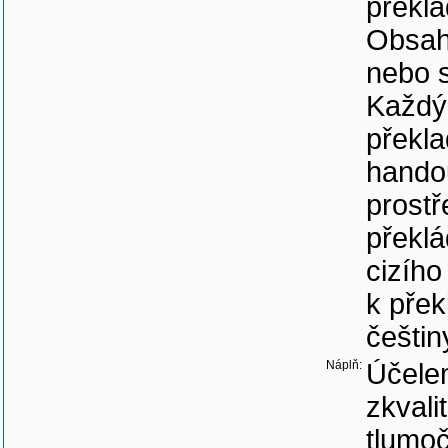
překla
Obsaho
nebo s
Každý 
překla
handou
prostř
překlá
cizího
k přek
češtin
Náplň:
Účelem
zkvali
tlumoč