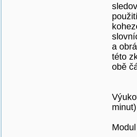
sledov
použit
koheze
slovní
a obrá
této z
obě čá
Výukov
minut)
Modul