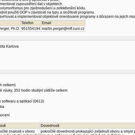
mentovat zapouzdření dat v objektech.
 polymorfismus pro zjednodušení a zefektivnění kódu.
nit použití OOP v závislosti na typu a složitosti programu.
avrhovat a implementovat objektově orientované programy s důrazem na jejich mod
Telefon
Email
ergel, Ph.D.
951554194
martin.pergel@mff.cuni.cz
zita Karlova
h celkem)
é výuky, 353 hodin studijní zátěže celkem
 softwaru a aplikací (0613)
ška
nocení
osti
Dovednosti
očilé znalosti v oboru
pokročilé dovednosti prokazující zvládnutí oboru a smysl 