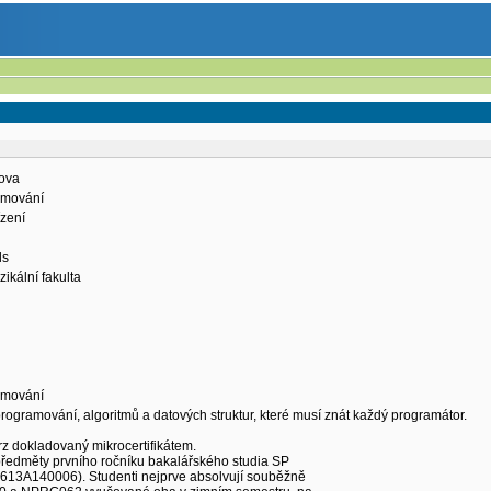
lova
amování
ízení
ls
ikální fakulta
amování
rogramování, algoritmů a datových struktur, které musí znát každý programátor.
rz dokladovaný mikrocertifikátem.
 předměty prvního ročníku bakalářského studia SP
0613A140006). Studenti nejprve absolvují souběžně