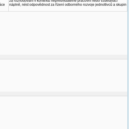
za rozhodování v kontextu nepředvídatelné pracovní nebo vzdělávací
áce
náplně, nést odpovědnost za řízení odborného rozvoje jednotlivců a skupin