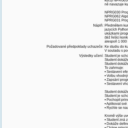
kurzy NPRG030
ně navazuje k
NPRG030 Progr
NPRG062 Algori
NPRG031 Progr
Náplň:
Předmětem kurz
jazycích Pytho
ukázkami progr
(též řešící ko
alespoň 1 000 
Požadované předpoklady uchazeče:
Ke studiu do k
V souladu s po
Výsledky učení:
Student je scho
Student dokáže 
Student dokáže 
To zahrnuje:
• Sestavení efe
• Volbu vhodnýc
• Zapsání prog
• Sestavení vh
Student dokáže
Student je sch
• Pochopit pri
• Aplikovat své
• Rychle se nau
Kromě výše uve
• Student zná z
• Dokáže defin
• Chápe princip