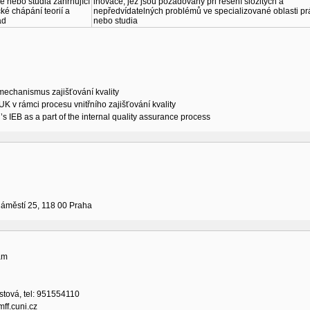
e nebo studia zahrnující
inovace, jež jsou požadovány při řešení složitých a
ické chápání teorií a
nepředvídatelných problémů ve specializované oblasti pr
ad
nebo studia
 mechanismus zajišťování kvality
K v rámci procesu vnitřního zajišťování kvality
 IEB as a part of the internal quality assurance process
áměstí 25, 118 00 Praha
am
stová, tel: 951554110
ff.cuni.cz