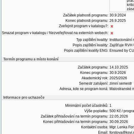
prác
krit
zás
Začátek platnosti programu:
30.9.2024
Konec platnosti programu:
26.9.2025
Zveřejnit program v katalogu?:
Smazat program v katalogu / Nezveřejňovat na externích webech:
Typ zajištění kvality:
Institucionální
Popis zajištění kvality:
Zajišťuje RVH U
Popis zajištění kvality ENG:
Ensured by CU’s
Termín programu a místo konání
Začátek programu:
14.10.2025
Konec programu:
30.9.2026
Akademický rok:
2025/2026
Semestr zahájení:
zimní semestr
Adresa, kde se program koná:
Malostranské n
Informace pro uchazeče
Minimální počet účastníků:
1
Výše poplatku:
500 Kč / progr
Začátek přihlašování na termín programu:
22.05.2026
Konec přihlašování na termín programu:
30.09.2026
Kontaktní osoba:
Mgr. Lenka For
Email:
forstova@ksvi.m