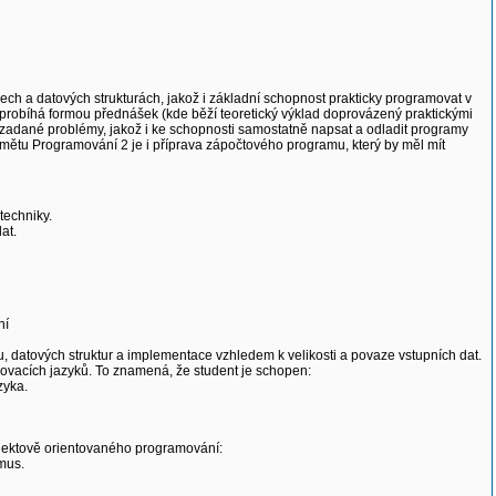
ch a datových strukturách, jakož i základní schopnost prakticky programovat v
probíhá formou přednášek (kde běží teoretický výklad doprovázený praktickými
í zadané problémy, jakož i ke schopnosti samostatně napsat a odladit programy
edmětu Programování 2 je i příprava zápočtového programu, který by měl mít
techniky.
at.
ní
 datových struktur a implementace vzhledem k velikosti a povaze vstupních dat.
movacích jazyků. To znamená, že student je schopen:
zyka.
bjektově orientovaného programování:
smus.