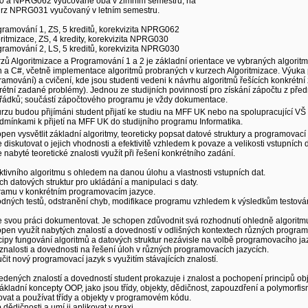
 a NPRG062 vyučované oba v zimním semestru, na
urz NPRG031 vyučovaný v letním semestru.
amování 1, ZS, 5 kreditů, korekvizita NPRG062
tmizace, ZS, 4 kredity, korekvizita NPRG030
amování 2, LS, 5 kreditů, korekvizita NPRG030
ů Algoritmizace a Programování 1 a 2 je základní orientace ve vybraných algoritme
n a C#, včetně implementace algoritmů probraných v kurzech Algoritmizace. Výuka 
amování) a cvičení, kde jsou studenti vedeni k návrhu algoritmů řešících konkrétn
nkrétní zadané problémy). Jednou ze studijních povinností pro získání zápočtu z př
řádků; součástí zápočtového programu je vždy dokumentace.
urzu budou přijímáni student přijatí ke studiu na MFF UK nebo na spolupracující VŠ
dmínkami k přijetí na MFF UK do studijního programu Informatika.
pen vysvětlit základní algoritmy, teoreticky popsat datové struktury a programovací 
diskutovat o jejich vhodnosti a efektivitě vzhledem k povaze a velikosti vstupních d
nabyté teoretické znalosti využít při řešení konkrétního zadání.
ktivního algoritmu s ohledem na danou úlohu a vlastnosti vstupních dat.
h datových struktur pro ukládání a manipulaci s daty.
ramu v konkrétním programovacím jazyce.
odných testů, odstranění chyb, modifikace programu vzhledem k výsledkům testová
 svou práci dokumentovat. Je schopen zdůvodnit svá rozhodnutí ohledně algoritmu,
open využít nabytých znalostí a dovedností v odlišných kontextech různých progra
ncipy fungování algoritmů a datových struktur nezávisle na volbě programovacího ja
 znalosti a dovednosti na řešení úloh v různých programovacích jazycích.
čit nový programovací jazyk s využitím stávajících znalostí.
dených znalostí a dovedností student prokazuje i znalost a pochopení principů o
ákladní koncepty OOP, jako jsou třídy, objekty, dědičnost, zapouzdření a polymorfi
ovat a používat třídy a objekty v programovém kódu.
 dědičnosti a umí ji aplikovat v praxi.