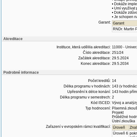
• Dokáže imple
• Umí využívat
• Dokáže zdůvod
• Je schopen n
Garant:
Garant
RNDr. Martin P
Akreditace
Instituce, která udělila akreditaci:
11000 - Univer
Číslo akreditace:
251/24
Začátek akreditace:
29.5.2024
Konec akreditace:
29.5.2034
Podrobné informace
Počet kreditů:
14
Délka programu v hodinách:
143 (v hodinác
Upřesnění k délce konání:
143 hodin přím
Délka programu v semestrech:
2
Kód ISCED:
Vývoj a analýzy
Typ hodnocení:
Písemná zkou
Projekt
Průběžné hod
Ústní zkouška
Zařazení v evropském rámci kvalifikací:
Úroveň
Znal
Úroveň 6
pokr