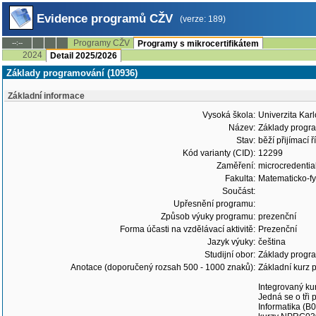
Evidence programů CŽV
(verze: 189)
Programy CŽV
--:--
Programy s mikrocertifikátem
2024
Detail 2025/2026
Základy programování (10936)
Základní informace
Vysoká škola:
Univerzita Kar
Název:
Základy progr
Stav:
běží přijímací ř
Kód varianty (CID):
12299
Zaměření:
microcredentia
Fakulta:
Matematicko-fyz
Součást:
Upřesnění programu:
Způsob výuky programu:
prezenční
Forma účasti na vzdělávací aktivitě:
Prezenční
Jazyk výuky:
čeština
Studijní obor:
Základy progr
Anotace (doporučený rozsah 500 - 1000 znaků):
Základní kurz p
Integrovaný ku
Jedná se o tři
Informatika (B