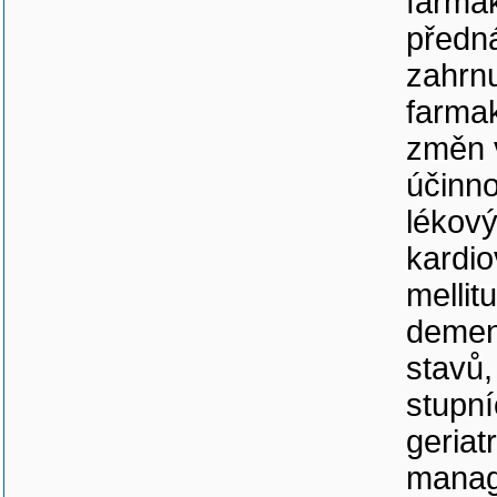
farmak
předná
zahrnu
farma
změn v
účinno
lékový
kardi
mellit
demenc
stavů,
stupní
geriat
manag