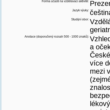
Forma účasti na vzdělávací aktivitě:
Preze
Jazyk výuky:
češtin
Studijní obor:
Vzdělá
geriat
Anotace (doporučený rozsah 500 - 1000 znaků):
Vzhle
a oče
České 
více d
mezi v
(zejmé
znalos
bezpe
lékový