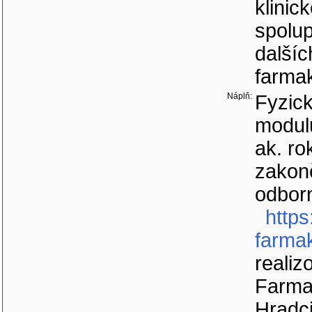
klinick
spolup
dalšíc
farmak
Náplň:
Fyzic
modulů
ak. ro
zakonč
odbor
https
farmak
realiz
Farmac
Hradci