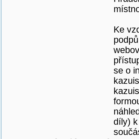
místno
Ke vz
podpůr
webový
příst
se o i
kazuis
kazuis
formou
náhled
díly) 
součá