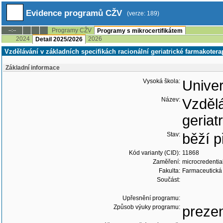
Evidence programů CŽV
(verze: 189)
Programy CŽV
--:--
Programy s mikrocertifikátem
2024
2026
Detail 2025/2026
Vzdělávání v základních specifikách racionální geriatrické farmakote
Základní informace
Vysoká škola:
Univer
Název:
Vzdělá
geriat
Stav:
běží p
Kód varianty (CID):
11868
Zaměření:
microcredentia
Fakulta:
Farmaceutická 
Součást:
Upřesnění programu:
Způsob výuky programu:
preze