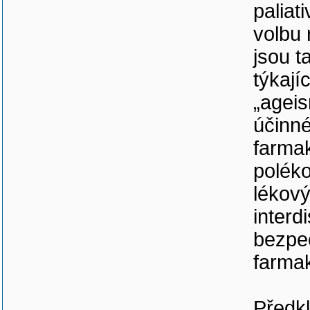
paliat
volbu 
jsou 
týkají
„ageis
účinné
farma
poléko
lékový
interd
bezpeč
farmak
Předk