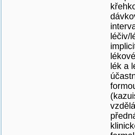
křehko
dávkov
interv
léčiv/
implic
lékové
lék a 
účast
formou
(kazui
vzděl
předná
klinic