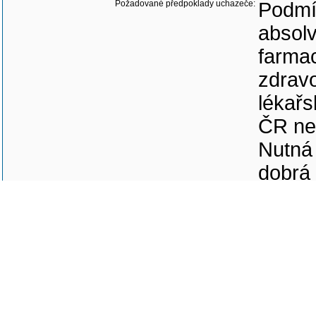
Požadované předpoklady uchazeče:
Podmín
absolv
farmac
zdrav
lékařs
ČR neb
Nutná 
dobrá 
moduly
připr
Uchaze
diplo
na far