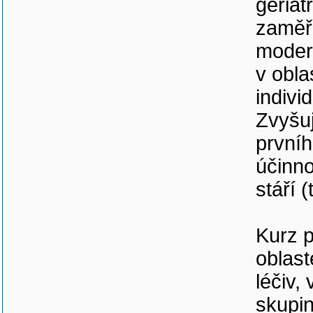
geriat
zaměřu
moder
v obla
indivi
Zvyšuj
prvníh
účinn
stáří 
Kurz p
oblast
léčiv,
skupin