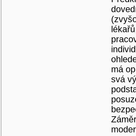
dovedn
(zvyšo
lékařů
praco
indivi
ohlede
má opr
svá vý
podsta
posuzo
bezpeč
Záměre
modern