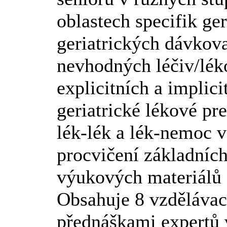
oblastech specifik ge
geriatrických dávkova
nevhodných léčiv/léko
explicitních a implic
geriatrické lékové pr
lék-lék a lék-nemoc 
procvičení základníc
výukových materiálů (
Obsahuje 8 vzděláva
přednáškami expertů v 