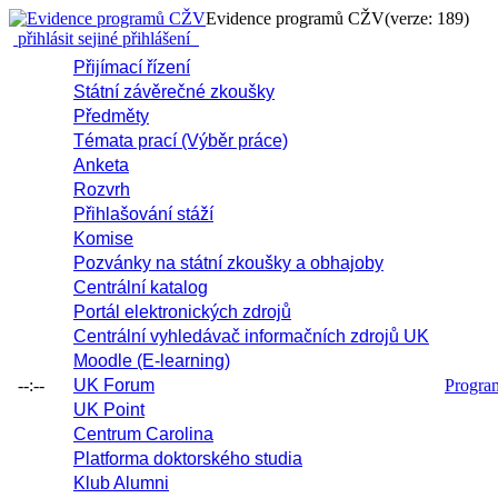
Evidence programů CŽV
(verze: 189)
přihlásit se
jiné přihlášení
Přijímací řízení
Státní závěrečné zkoušky
Předměty
Témata prací (Výběr práce)
Anketa
Rozvrh
Přihlašování stáží
Komise
Pozvánky na státní zkoušky a obhajoby
Centrální katalog
Portál elektronických zdrojů
Centrální vyhledávač informačních zdrojů UK
Moodle (E-learning)
--:--
UK Forum
Progr
UK Point
Centrum Carolina
Platforma doktorského studia
Klub Alumni