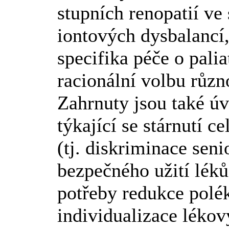
stupních renopatií ve 
iontových dysbalanc
specifika péče o palia
racionální volbu růz
Zahrnuty jsou také ú
týkající se stárnutí 
(tj. diskriminace seni
bezpečného užití lék
potřeby redukce polék
individualizace léko