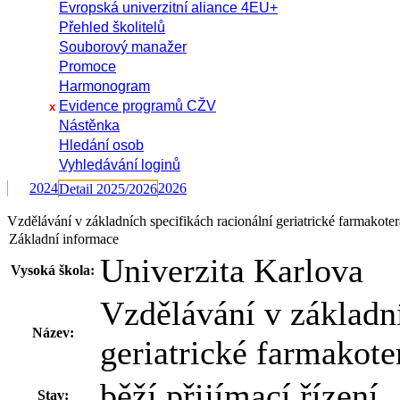
Evropská univerzitní aliance 4EU+
Přehled školitelů
Souborový manažer
Promoce
Harmonogram
Evidence programů CŽV
x
Nástěnka
Hledání osob
Vyhledávání loginů
2024
2026
Detail 2025/2026
Vzdělávání v základních specifikách racionální geriatrické farmak
Základní informace
Univerzita Karlova
Vysoká škola:
Vzdělávání v základní
Název:
geriatrické farmakote
běží přijímací řízení
Stav: