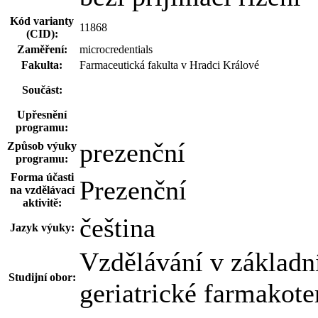
Kód varianty
11868
(CID):
Zaměření:
microcredentials
Fakulta:
Farmaceutická fakulta v Hradci Králové
Součást:
Upřesnění
programu:
prezenční
Způsob výuky
programu:
Forma účasti
Prezenční
na vzdělávací
aktivitě:
čeština
Jazyk výuky:
Vzdělávání v základní
Studijní obor:
geriatrické farmakote