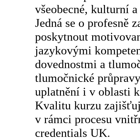
všeobecné, kulturní a 
Jedná se o profesně z
poskytnout motivova
jazykovými kompeten
dovednostmi a tlumo
tlumočnické průpravy
uplatnění i v oblasti
Kvalitu kurzu zajišť
v rámci procesu vnitř
credentials UK.