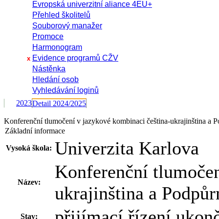
Evropská univerzitní aliance 4EU+
Přehled školitelů
Souborový manažer
Promoce
Harmonogram
Evidence programů CŽV
x
Nástěnka
Hledání osob
Vyhledávání loginů
2023
Detail 2024/2025
Konferenční tlumočení v jazykové kombinaci čeština-ukrajinština a 
Základní informace
Univerzita Karlova
Vysoká škola:
Konferenční tlumočen
Název:
ukrajinština a Podpů
přijímací řízení uko
Stav: