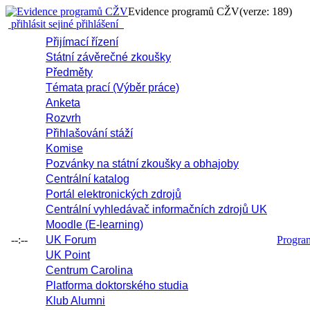
Evidence programů CŽV
(verze: 189)
přihlásit se
jiné přihlášení
Přijímací řízení
Státní závěrečné zkoušky
Předměty
Témata prací (Výběr práce)
Anketa
Rozvrh
Přihlašování stáží
Komise
Pozvánky na státní zkoušky a obhajoby
Centrální katalog
Portál elektronických zdrojů
Centrální vyhledávač informačních zdrojů UK
Moodle (E-learning)
--:--
UK Forum
Progr
UK Point
Centrum Carolina
Platforma doktorského studia
Klub Alumni