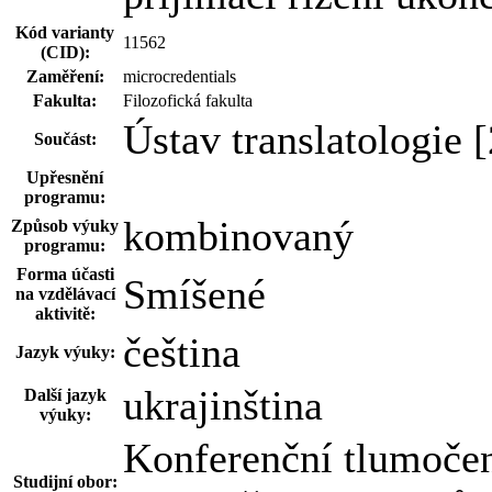
Kód varianty
11562
(CID):
Zaměření:
microcredentials
Fakulta:
Filozofická fakulta
Ústav translatologie
Součást:
Upřesnění
programu:
kombinovaný
Způsob výuky
programu:
Forma účasti
Smíšené
na vzdělávací
aktivitě:
čeština
Jazyk výuky:
ukrajinština
Další jazyk
výuky:
Konferenční tlumočen
Studijní obor: