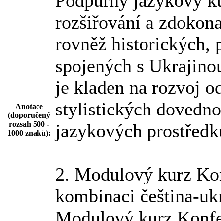
Podpůrný jazykový ku
rozšiřování a zdokon
rovněž historických, p
spojených s Ukrajinou
je kladen na rozvoj o
stylistických dovedno
Anotace
(doporučený
rozsah 500 -
jazykových prostředk
1000 znaků):
2. Modulový kurz Kon
kombinaci čeština-ukr
Modulový kurz Konfer