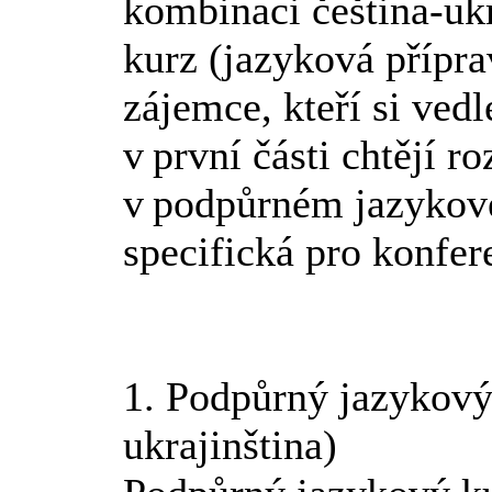
kombinaci čeština-uk
kurz (jazyková přípra
zájemce, kteří si ved
v první části chtějí r
v podpůrném jazykové
specifická pro konfer
1. Podpůrný jazykový
ukrajinština)