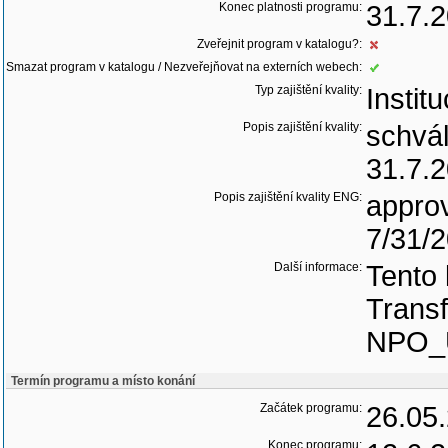
Konec platnosti programu:
31.7.
Zveřejnit program v katalogu?:
Smazat program v katalogu / Nezveřejňovat na externích webech:
Typ zajištění kvality:
Instit
Popis zajištění kvality:
schvál
31.7.2
Popis zajištění kvality ENG:
approv
7/31/2
Další informace:
Tento 
Trans
NPO_
Termín programu a místo konání
Začátek programu:
26.05
Konec programu: