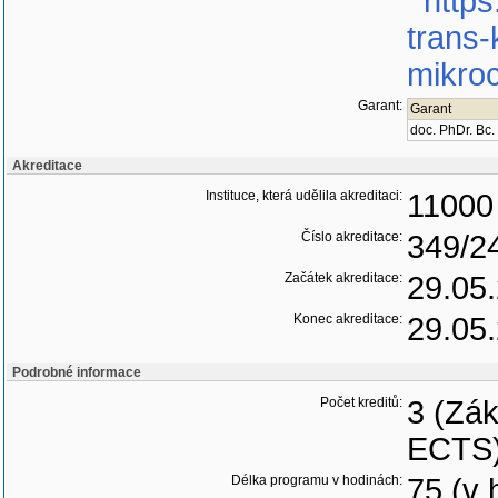
https
trans-
mikroc
Garant:
Garant
doc. PhDr. Bc
Akreditace
Instituce, která udělila akreditaci:
11000 
Číslo akreditace:
349/2
Začátek akreditace:
29.05
Konec akreditace:
29.05
Podrobné informace
Počet kreditů:
3 (Zák
ECTS
Délka programu v hodinách:
75 (v 