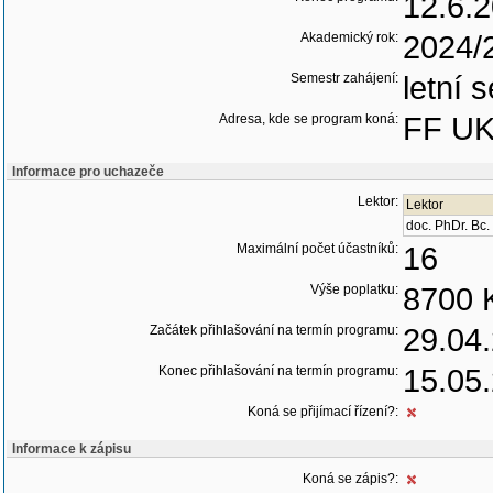
12.6.
Akademický rok:
2024/
Semestr zahájení:
letní 
Adresa, kde se program koná:
FF U
Informace pro uchazeče
Lektor:
Lektor
doc. PhDr. Bc
Maximální počet účastníků:
16
Výše poplatku:
8700 
Začátek přihlašování na termín programu:
29.04
Konec přihlašování na termín programu:
15.05
Koná se přijímací řízení?:
Informace k zápisu
Koná se zápis?: