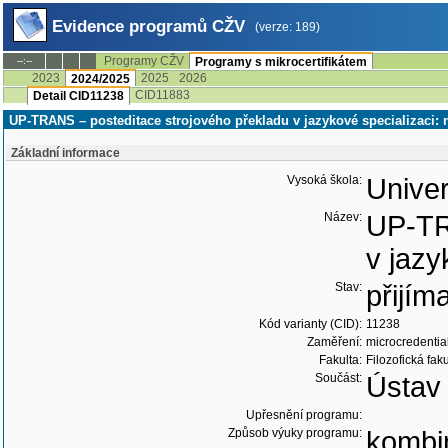
Evidence programů CŽV
(verze: 189)
Programy CŽV
--:--
Programy s mikrocertifikátem
2023
2025
2026
2024/2025
CID11883
Detail CID11238
UP-TRANS – posteditace strojového překladu v jazykové specializaci: 
Základní informace
Vysoká škola:
Univer
Název:
UP-TR
v jazy
Stav:
přijím
Kód varianty (CID):
11238
Zaměření:
microcredentia
Fakulta:
Filozofická faku
Součást:
Ústav 
Upřesnění programu:
Způsob výuky programu:
kombi