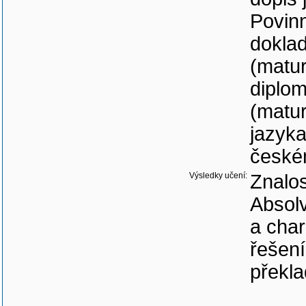
Povinn
doklad
(matur
diplom
(matu
jazyk
české
Výsledky učení:
Znalos
Absolv
a char
řešení
překla