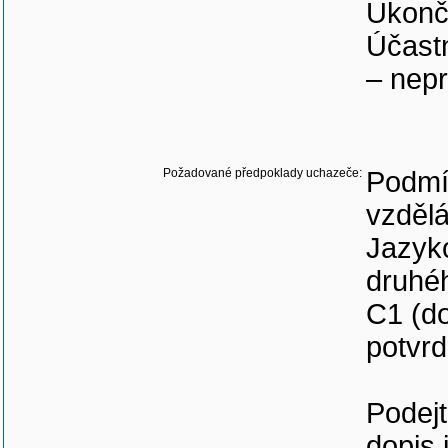
Ukonče
Účastn
– nepr
Požadované předpoklady uchazeče:
Podmí
vzdělá
Jazyko
druhéh
C1 (do
potvrd
Podejt
dopis 