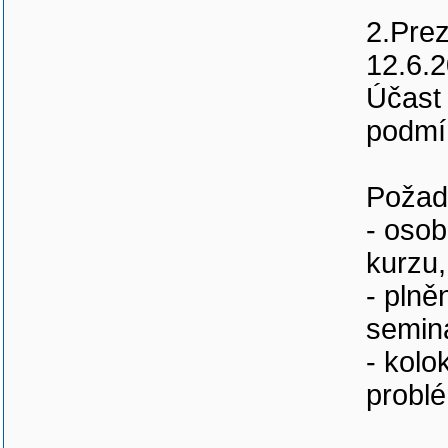
2.Prez
12.6.2
Účast
podmí
Požad
- osob
kurzu,
- pln
semin
- kol
probl