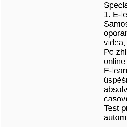
Specia
1. E-l
Samost
oporam
videa,
Po zhl
online 
E-lear
úspěš
absolv
časov
Test p
autom