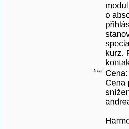
modul 
o abso
přihlá
stano
specia
kurz. 
kontak
Náplň:
Cena:
Cena p
snížen
andrea
Harmo