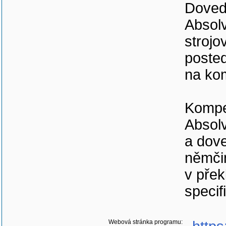
Doved
Absolv
strojo
posted
na kom
Kompe
Absolv
a dove
němčin
v přek
specif
Webová stránka programu: