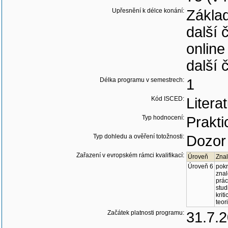
Upřesnění k délce konání:
Základ
další 
online
další 
Délka programu v semestrech:
1
Kód ISCED:
Litera
Typ hodnocení:
Prakt
Typ dohledu a ověření totožnosti:
Dozor 
Zařazení v evropském rámci kvalifikací:
Úroveň
Znal
Úroveň 6
pokr
znal
prá
stud
krit
teor
Začátek platnosti programu:
31.7.