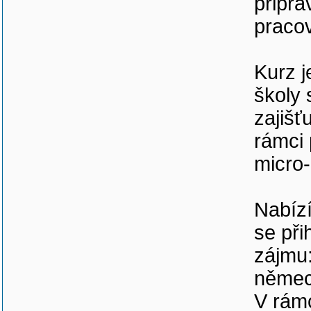
připra
pracov
Kurz j
školy 
zajišť
rámci 
micro-
Nabízí
se při
zájmu:
německ
V rámc