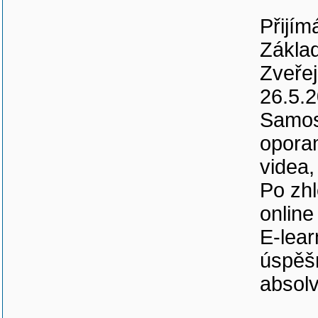
Přijím
Základ
Zveřej
26.5.
Samost
oporam
videa,
Po zhl
online 
E-lear
úspěš
absolv