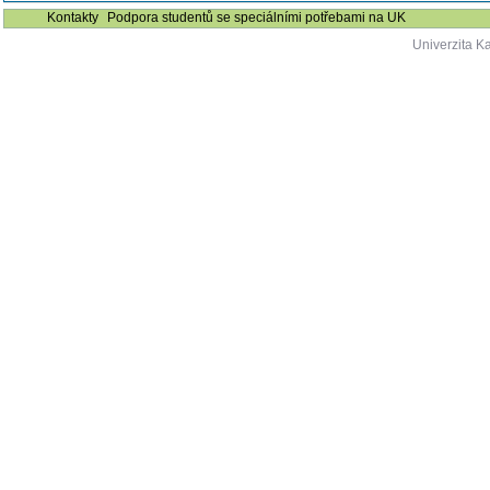
Kontakty
Podpora studentů se speciálními potřebami na UK
Univerzita K