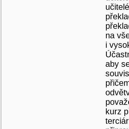
učitel
překla
překla
na vš
i vyso
Účastn
aby s
souvis
přičem
odvětv
považ
kurz p
terciá