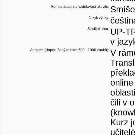
Forma účasti na vzdělávací aktivitě:
Smíše
Jazyk výuky:
češtin
Studijní obor:
UP-TR
v jazy
Anotace (doporučený rozsah 500 - 1000 znaků):
V rám
Transl
překla
onlin
oblast
čili v
(knowl
Kurz j
učitel