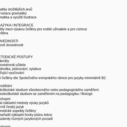
tiky složitějších jevů
rcelace gramatiky
matika a využití ilustrace
JAZYKA / INTEGRACE
íly mezi výukou češtiny pro rodilé uživatele a pro cizince
ština
OVEDNOSTI
čové dovednosti
ETODICKÉ POSTUPY
eriály
ovednosti učitele
ednotka, plánování, sylabus
třující vyučování
i češtiny dle Společného evropského rámce pro jazyky minimálně B2.
zdělání.
doškolské studium všeobecného nebo pedagogického zaměření.
okoškolské studium se zaměřením na pedagogiku / filologii.
schopni
vat základní metody výuky jazyků
urně český jazyk
onetické aspekty češtiny
seřadit základní kroky plánu lekce
studenty různých jazykových pozadí
schopni