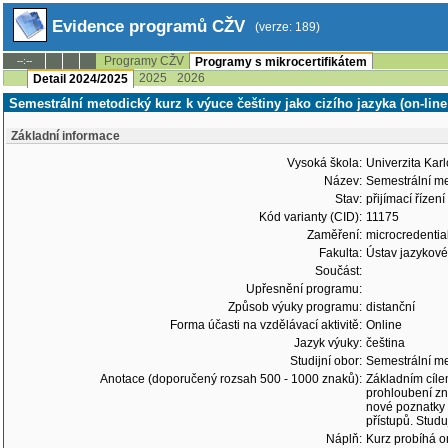
Evidence programů CŽV
(verze: 189)
Programy CŽV
--:--
Programy s mikrocertifikátem
2025
2026
Detail 2024/2025
Semestrální metodický kurz k výuce češtiny jako cizího jazyka (on-line 
Základní informace
Vysoká škola:
Univerzita Kar
Název:
Semestrální met
Stav:
přijímací říze
Kód varianty (CID):
11175
Zaměření:
microcredentia
Fakulta:
Ústav jazykové
Součást:
Upřesnění programu:
Způsob výuky programu:
distanční
Forma účasti na vzdělávací aktivitě:
Online
Jazyk výuky:
čeština
Studijní obor:
Semestrální met
Anotace (doporučený rozsah 500 - 1000 znaků):
Základním cílem
prohloubení zna
nové poznatky z
přístupů. Stud
Náplň:
Kurz probíhá o