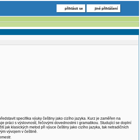
přihlásit se
jiné přihlášení
ředstavit specifika výuky češtiny jako cizího jazyka. Kurz je zaměřen na
uje práci s výslovností, řečovými dovednostmi i gramatikou. Studující se doplní
tí jak klasických metod při výuce češtiny jako cizího jazyka, tak netradičních
vým vývojem v češtině.
emestr.