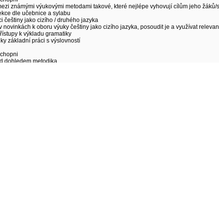
t mezi známými výukovými metodami takové, které nejlépe vyhovují cílům jeho žáků/
 lekce dle učebnice a sylabu
kci češtiny jako cizího / druhého jazyka
 v novinkách k oboru výuky češtiny jako cizího jazyka, posoudit je a využívat relevan
přístupy k výkladu gramatiky
uky základní práci s výslovností
schopni
od dohledem metodika
plán lekce včetně zapojení moderních technologií
adní výuku funkčním zapojením her a interaktivních zadání
jet dynamiku ve skupině
ky/studenty k dalšímu učení prostřednictvím různorodé práce s chybou
tické dovednosti k úpravě či rozvíjení výukových podkladů pro čtení či poslech
vednost mluvení do výuky začátečníků
atické jevy češtiny adekvátně úrovni a potřebám svých žáků/studentů
Telefon
Email
Štindlová, Ph.D.
+420224990419
barbora.stindlova@ujop.cuni.cz
zita Karlova