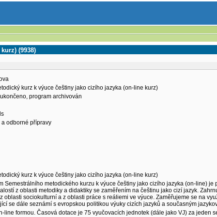
kurz) (9938)
lova
odický kurz k výuce češtiny jako cizího jazyka (on-line kurz)
ní ukončeno, program archivován
ls
 a odborné přípravy
odický kurz k výuce češtiny jako cizího jazyka (on-line kurz)
 Semestrálního metodického kurzu k výuce češtiny jako cizího jazyka (on-line) je p
lostí z oblasti metodiky a didaktiky se zaměřením na češtinu jako cizí jazyk. Zahrn
 oblasti sociokulturní a z oblasti práce s reáliemi ve výuce. Zaměřujeme se na využi
ující se dále seznámí s evropskou politikou výuky cizích jazyků a současným jazyko
n-line formou. Časová dotace je 75 vyučovacích jednotek (dále jako VJ) za jeden s