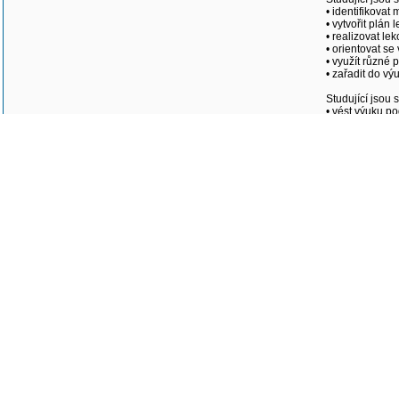
• identifikova
• vytvořit plán
• realizovat le
• orientovat se
• využít různé 
• zařadit do vý
Studující jsou 
• vést výuku p
• konstruovat 
• obohatit zákl
• aktivně rozví
• motivovat žá
• ovládat didak
• zapojovat do
• uchopit gram
Garant:
Garant
PhDr. Barbora 
Akreditace
Instituce, která udělila akreditaci:
11000 - Univer
Číslo akreditace:
106/24
Začátek akreditace:
28.02.2024
Konec akreditace:
28.02.2034
Podrobné informace
Počet kreditů:
3