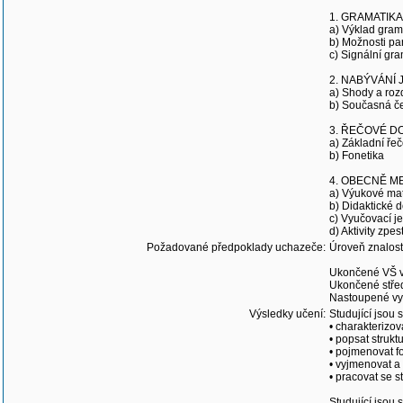
1. GRAMATIKA
a) Výklad grama
b) Možnosti pa
c) Signální gra
2. NABÝVÁNÍ 
a) Shody a rozd
b) Současná če
3. ŘEČOVÉ D
a) Základní ře
b) Fonetika
4. OBECNĚ M
a) Výukové mat
b) Didaktické d
c) Vyučovací j
d) Aktivity zpes
Požadované předpoklady uchazeče:
Úroveň znalost
Ukončené VŠ v
Ukončené stře
Nastoupené vys
Výsledky učení:
Studující jsou 
• charakterizo
• popsat strukt
• pojmenovat f
• vyjmenovat a 
• pracovat se 
Studující jsou 