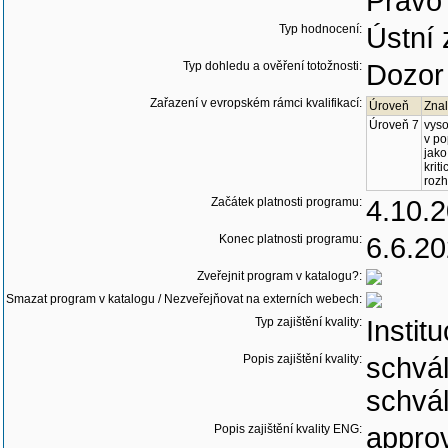
Právo
Typ hodnocení:
Ústní
Typ dohledu a ověření totožnosti:
Dozor 
Zařazení v evropském rámci kvalifikací:
Úroveň
Znal
Úroveň 7
vyso
v po
jako
krit
rozh
Začátek platnosti programu:
4.10.
Konec platnosti programu:
6.6.2
Zveřejnit program v katalogu?:
Smazat program v katalogu / Nezveřejňovat na externích webech:
Typ zajištění kvality:
Instit
Popis zajištění kvality:
schvál
schvál
Popis zajištění kvality ENG:
approv