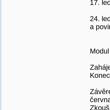
17. le
24. le
a povi
Modul 
Zaháje
Konec
Závěre
červn
Zkoušk