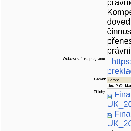
právni
Kompet
dovedn
činnos
přenes
právn
Webová stránka programu:
https
prekla
Garant:
Garant
doc. PhDr. Ma
Přílohy:
Fina
UK_20
Fina
UK_20