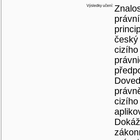
Výsledky učení:
Znalos
právní
princi
český 
cizího
právni
předp
Dovedn
právně
cizího
apliko
Dokáž
zákonn