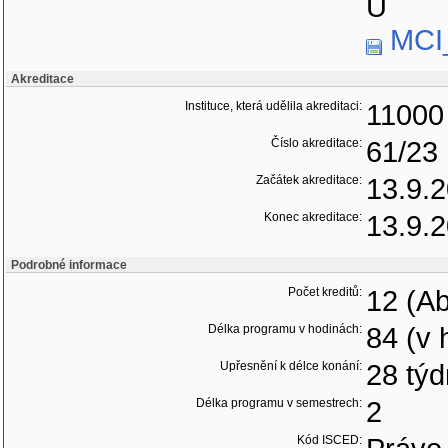
U
MCI
Akreditace
Instituce, která udělila akreditaci:
11000 
Číslo akreditace:
61/23
Začátek akreditace:
13.9.
Konec akreditace:
13.9.
Podrobné informace
Počet kreditů:
12 (Ab
Délka programu v hodinách:
84 (v 
Upřesnění k délce konání:
28 týd
Délka programu v semestrech:
2
Kód ISCED: