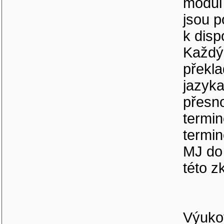
modul 
jsou p
k disp
Každý 
překla
jazyka
přesno
termin
termin
MJ do
této z
Výukov