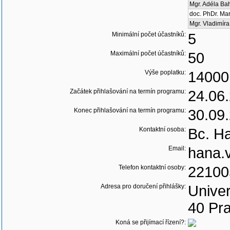
Mgr. Adéla Ba
doc. PhDr. Ma
Mgr. Vladimír
Minimální počet účastníků:
5
Maximální počet účastníků:
50
Výše poplatku:
14000
Začátek přihlašování na termín programu:
24.06
Konec přihlašování na termín programu:
30.09
Kontaktní osoba:
Bc. H
Email:
hana.
Telefon kontaktní osoby:
22100
Adresa pro doručení přihlášky:
Univer
40 Pr
Koná se přijímací řízení?: