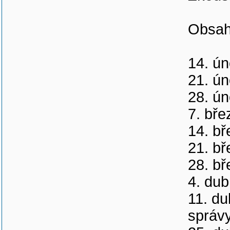
Obsah
14. ún
21. ún
28. ún
7. bře
14. bř
21. bř
28. bř
4. dub
11. du
správy