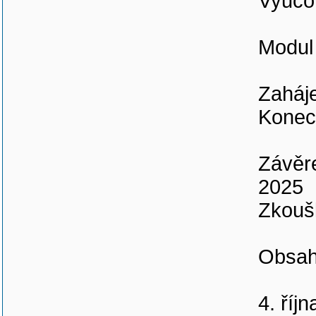
Vyučov
Modul
Zaháje
Konec
Závěre
2025
Zkoušk
Obsah
4. říj