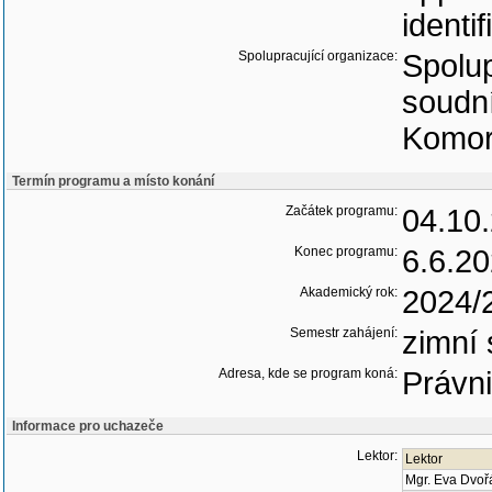
identi
Spolupracující organizace:
Spolup
soudní
Komor
Termín programu a místo konání
Začátek programu:
04.10
Konec programu:
6.6.2
Akademický rok:
2024/
Semestr zahájení:
zimní
Adresa, kde se program koná:
Právni
Informace pro uchazeče
Lektor:
Lektor
Mgr. Eva Dvoř