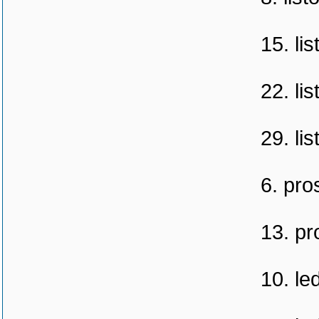
15. li
22. li
29. li
6. pro
13. pr
10. le