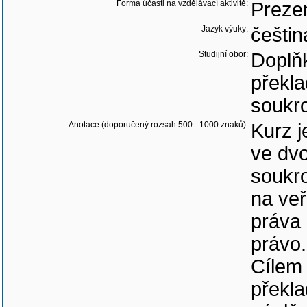
Forma účasti na vzdělávací aktivitě:
Preze
Jazyk výuky:
češtin
Studijní obor:
Doplňk
překla
soukr
Anotace (doporučený rozsah 500 - 1000 znaků):
Kurz j
ve dvo
soukro
na ve
práva 
právo.
Cílem 
překla