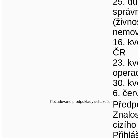
25. du
správn
(živno
nemovi
16. kv
ČR
23. kv
opera
30. kv
6. čer
Požadované předpoklady uchazeče:
Předpo
Znalos
cizího
Přihlá