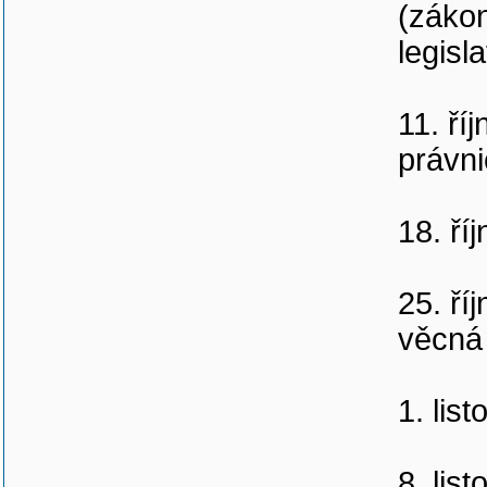
(zákon
legisl
11. ří
právni
18. ří
25. ří
věcná 
1. lis
8. lis