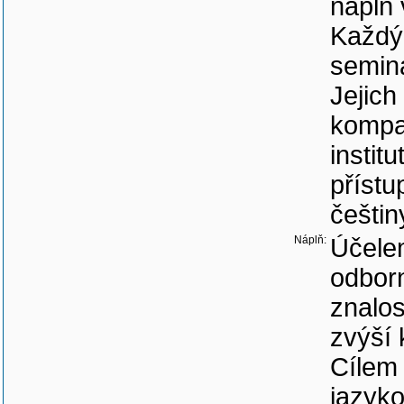
náplň 
Každý 
seminá
Jejich
kompar
instit
přístu
češtin
Náplň:
Účelem
odborn
znalos
zvýší 
Cílem 
jazyko