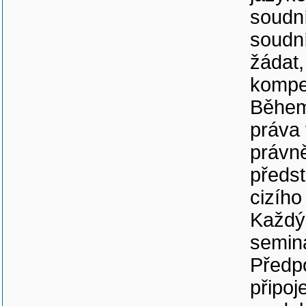
soudní
soudní
žádat
kompet
Během 
práva 
právně
předst
cizího
Každý 
seminá
Předpo
připoj