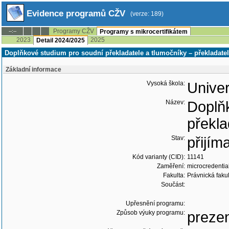
Evidence programů CŽV
(verze: 189)
Programy CŽV
--:--
Programy s mikrocertifikátem
2023
2025
Detail 2024/2025
Doplňkové studium pro soudní překladatele a tlumočníky – překladatels
Základní informace
Vysoká škola:
Univer
Název:
Doplňk
překla
Stav:
přijím
Kód varianty (CID):
11141
Zaměření:
microcredentia
Fakulta:
Právnická faku
Součást:
Upřesnění programu:
Způsob výuky programu:
preze