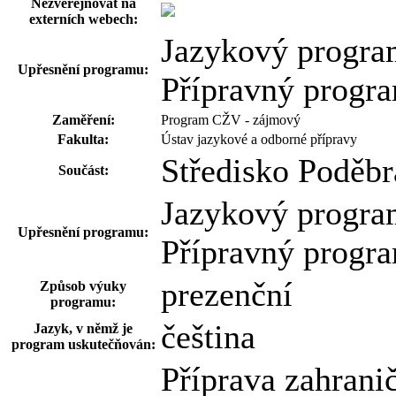
Nezveřejňovat na
externích webech:
Jazykový progr
Upřesnění programu:
Přípravný progr
Zaměření:
Program CŽV - zájmový
Fakulta:
Ústav jazykové a odborné přípravy
Středisko Poděbr
Součást:
Jazykový progr
Upřesnění programu:
Přípravný progr
prezenční
Způsob výuky
programu:
čeština
Jazyk, v němž je
program uskutečňován:
Příprava zahrani