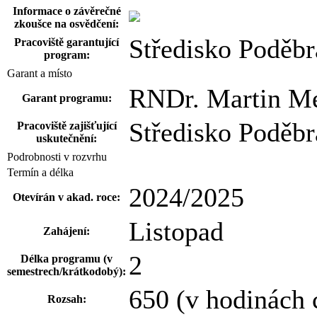
Informace o závěrečné
zkoušce na osvědčení:
Středisko Poděb
Pracoviště garantující
program:
Garant a místo
RNDr. Martin Me
Garant programu:
Středisko Poděb
Pracoviště zajišťující
uskutečnění:
Podrobnosti v rozvrhu
Termín a délka
2024/2025
Otevírán v akad. roce:
Listopad
Zahájení:
2
Délka programu (v
semestrech/krátkodobý):
650 (v hodinách
Rozsah: