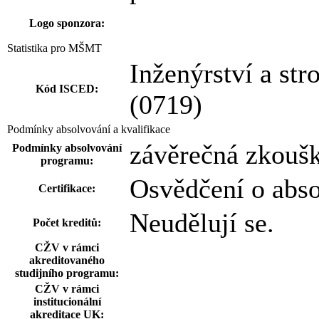
Logo sponzora:
Statistika pro MŠMT
Inženýrství a str
Kód ISCED:
(0719)
Podmínky absolvování a kvalifikace
závěrečná zkouš
Podmínky absolvování
programu:
Osvědčení o abs
Certifikace:
Neudělují se.
Počet kreditů:
CŽV v rámci
akreditovaného
studijního programu:
CŽV v rámci
institucionální
akreditace UK: