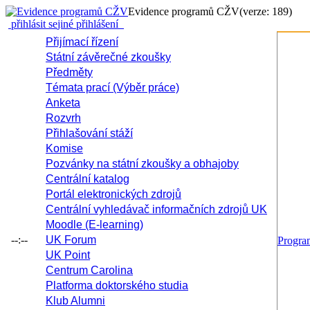
Evidence programů CŽV
(verze: 189)
přihlásit se
jiné přihlášení
Přijímací řízení
Státní závěrečné zkoušky
Předměty
Témata prací (Výběr práce)
Anketa
Rozvrh
Přihlašování stáží
Komise
Pozvánky na státní zkoušky a obhajoby
Centrální katalog
Portál elektronických zdrojů
Centrální vyhledávač informačních zdrojů UK
Moodle (E-learning)
--:--
UK Forum
Progr
UK Point
Centrum Carolina
Platforma doktorského studia
Klub Alumni