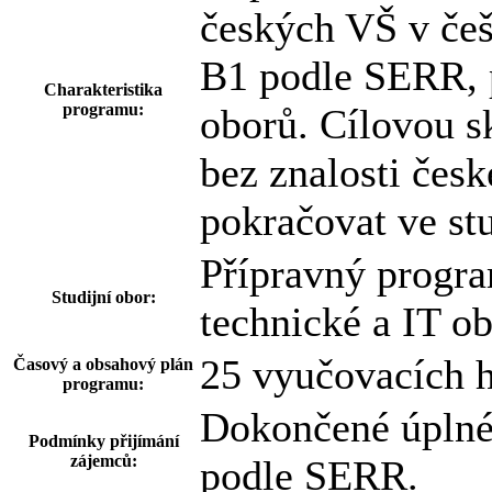
českých VŠ v češ
B1 podle SERR, 
Charakteristika
programu:
oborů. Cílovou s
bez znalosti česk
pokračovat ve st
Přípravný progra
Studijní obor:
technické a IT o
25 vyučovacích 
Časový a obsahový plán
programu:
Dokončené úplné
Podmínky přijímání
zájemců:
podle SERR.