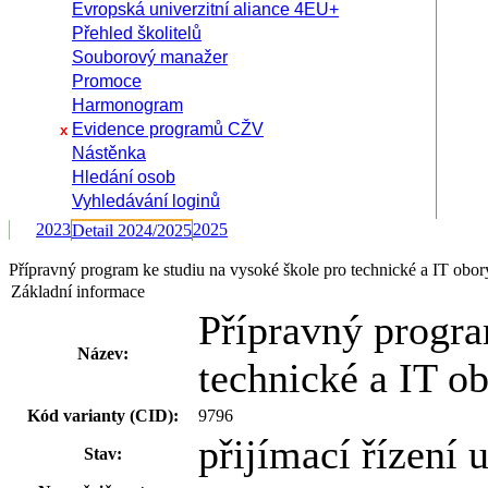
Evropská univerzitní aliance 4EU+
Přehled školitelů
Souborový manažer
Promoce
Harmonogram
Evidence programů CŽV
x
Nástěnka
Hledání osob
Vyhledávání loginů
2023
2025
Detail 2024/2025
Přípravný program ke studiu na vysoké škole pro technické a IT obor
Základní informace
Přípravný progra
Název:
technické a IT o
Kód varianty (CID):
9796
přijímací řízení
Stav: