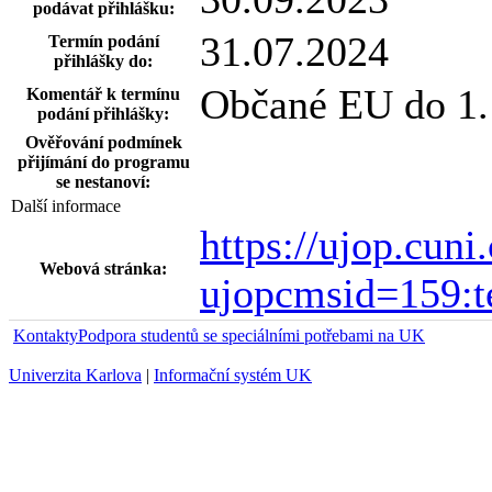
podávat přihlášku:
31.07.2024
Termín podání
přihlášky do:
Občané EU do 1.
Komentář k termínu
podání přihlášky:
Ověřování podmínek
přijímání do programu
se nestanoví:
Další informace
https://ujop.cun
Webová stránka:
ujopcmsid=159:te
Kontakty
Podpora studentů se speciálními potřebami na UK
Univerzita Karlova
|
Informační systém UK