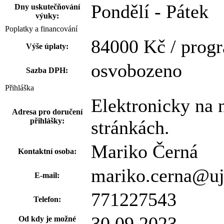
Pondělí - Pátek
Dny uskutečňování
výuky:
Poplatky a financování
84000 Kč / prog
Výše úplaty:
osvobozeno
Sazba DPH:
Přihláška
Elektronicky na
Adresa pro doručení
přihlášky:
stránkách.
Mariko Černá
Kontaktní osoba:
mariko.cerna@uj
E-mail:
771227543
Telefon:
30.09.2023
Od kdy je možné