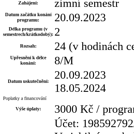
zimní semestr
Zahájení:
20.09.2023
Datum začátku konání
programu:
2
Délka programu (v
semestrech/krátkodobý):
24 (v hodinách c
Rozsah:
8/M
Upřesnění k délce
konání:
20.09.2023
Datum uskutečnění:
18.05.2024
Poplatky a financování
3000 Kč / progr
Výše úplaty:
Účet: 198592792