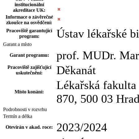
institucionální
akreditace UK:
Informace o závěrečné
zkoušce na osvědčení:
Ústav lékařské b
Pracoviště garantující
program:
Garant a místo
prof. MUDr. Mar
Garant programu:
Děkanát
Pracoviště zajišťující
uskutečnění:
Lékařská fakult
Místo konání:
870, 500 03 Hra
Podrobnosti v rozvrhu
Termín a délka
2023/2024
Otevírán v akad. roce: