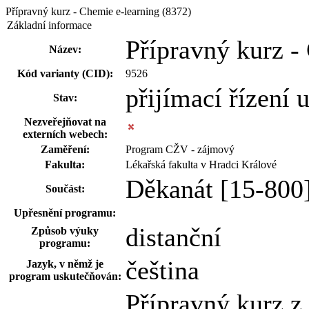
Přípravný kurz - Chemie e-learning (8372)
Základní informace
Přípravný kurz -
Název:
Kód varianty (CID):
9526
přijímací řízení
Stav:
Nezveřejňovat na
externích webech:
Zaměření:
Program CŽV - zájmový
Fakulta:
Lékařská fakulta v Hradci Králové
Děkanát [15-800
Součást:
Upřesnění programu:
distanční
Způsob výuky
programu:
čeština
Jazyk, v němž je
program uskutečňován:
Přípravný kurz z