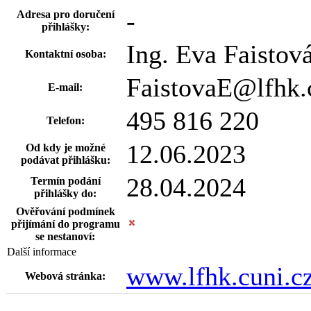
-
Adresa pro doručení
přihlášky:
Ing. Eva Faistov
Kontaktní osoba:
FaistovaE@lfhk.
E-mail:
495 816 220
Telefon:
12.06.2023
Od kdy je možné
podávat přihlášku:
28.04.2024
Termín podání
přihlášky do:
Ověřování podmínek
přijímání do programu
se nestanoví:
Další informace
www.lfhk.cuni.c
Webová stránka: