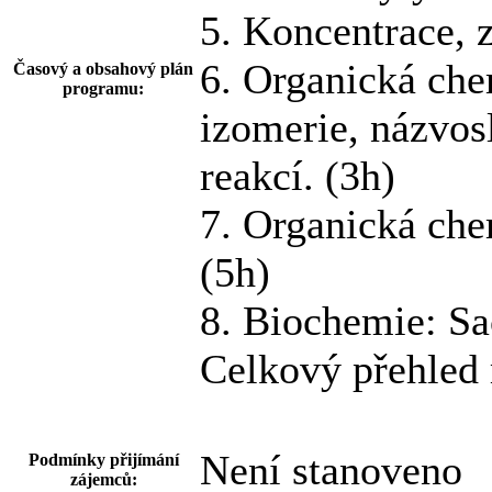
5. Koncentrace, 
6. Organická chem
Časový a obsahový plán
programu:
izomerie, názvos
reakcí. (3h)
7. Organická che
(5h)
8. Biochemie: Sa
Celkový přehled 
Není stanoveno
Podmínky přijímání
zájemců: