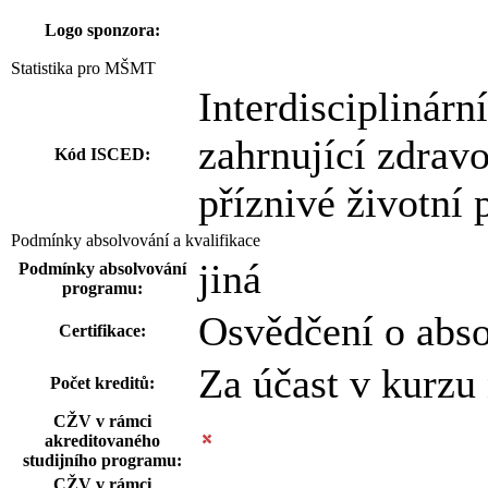
Logo sponzora:
Statistika pro MŠMT
Interdisciplinárn
zahrnující zdravo
Kód ISCED:
příznivé životní
Podmínky absolvování a kvalifikace
jiná
Podmínky absolvování
programu:
Osvědčení o abs
Certifikace:
Za účast v kurzu
Počet kreditů:
CŽV v rámci
akreditovaného
studijního programu:
CŽV v rámci