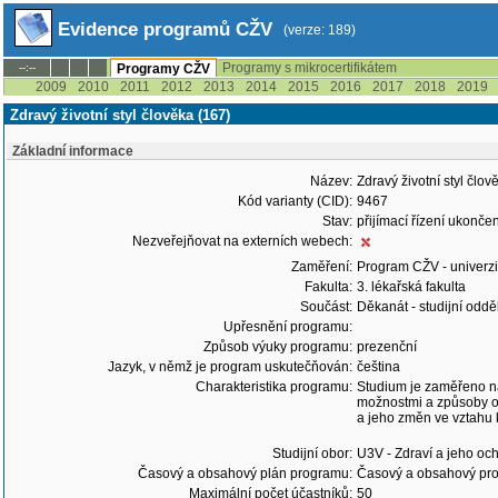
Evidence programů CŽV
(verze: 189)
Programy s mikrocertifikátem
--:--
Programy CŽV
2009
2010
2011
2012
2013
2014
2015
2016
2017
2018
2019
Zdravý životní styl člověka (167)
Základní informace
Název:
Zdravý životní styl člov
Kód varianty (CID):
9467
Stav:
přijímací řízení ukonč
Nezveřejňovat na externích webech:
Zaměření:
Program CŽV - univerzit
Fakulta:
3. lékařská fakulta
Součást:
Děkanát - studijní odd
Upřesnění programu:
Způsob výuky programu:
prezenční
Jazyk, v němž je program uskutečňován:
čeština
Charakteristika programu:
Studium je zaměřeno na
možnostmi a způsoby o
a jeho změn ve vztahu 
Studijní obor:
U3V - Zdraví a jeho oc
Časový a obsahový plán programu:
Časový a obsahový pro
Maximální počet účastníků:
50