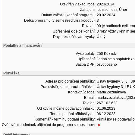
Otevírán v akad. roce:
2023/2024
Zahájení:
letní semestr, Únor
Datum začátku konání programu:
20.02.2024
Délka programu (v semestrech/krátkodobý):
3
Rozsah:
90 (v hodinách celkem)
Upřesnění k délce konání:
3 roky, vždy v letním s
Dny uskutečňování výuky:
Úterý
Poplatky a financování
Výše úplaty:
250 Kč / rok
Upřesnění:
Jedná se o poplatek za 1
Sazba DPH:
osvobozeno
Přihláška
Adresa pro doručení přihlášky:
Ústav hygieny, 3. LF U
Pracoviště, kam doručit přihlášku:
Ústav hygieny 3. LF UK
Kontaktní osoba:
Marta Zezuláková
E-mail:
marta.zezulakova@lf3.
Telefon:
267 102 623
Od kdy je možné podávat přihlášku:
01.06.2023
Termín podání přihlášky do:
06.12.2023
Komentář k termínu podání přihlášky:
Přihlášky se podávají 
Ověřování podmínek přijímání do programu se nestanoví: