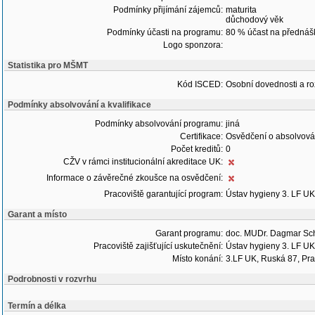
Podmínky přijímání zájemců:
maturita
důchodový věk
Podmínky účasti na programu:
80 % účast na přednáš
Logo sponzora:
Statistika pro MŠMT
Kód ISCED:
Osobní dovednosti a ro
Podmínky absolvování a kvalifikace
Podmínky absolvování programu:
jiná
Certifikace:
Osvědčení o absolvová
Počet kreditů:
0
CŽV v rámci institucionální akreditace UK:
Informace o závěrečné zkoušce na osvědčení:
Pracoviště garantující program:
Ústav hygieny 3. LF UK
Garant a místo
Garant programu:
doc. MUDr. Dagmar Sch
Pracoviště zajišťující uskutečnění:
Ústav hygieny 3. LF UK
Místo konání:
3.LF UK, Ruská 87, Pr
Podrobnosti v rozvrhu
Termín a délka