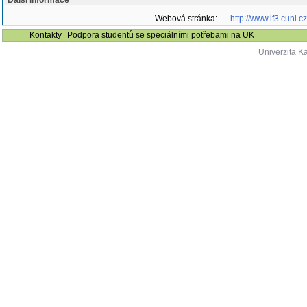
Další informace
Webová stránka:
http://www.lf3.cuni.c
Kontakty
Podpora studentů se speciálními potřebami na UK
Univerzita K