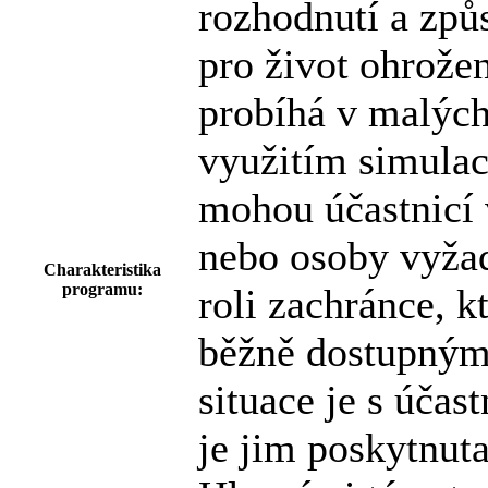
rozhodnutí a způ
pro život ohrože
probíhá v malých
využitím simulac
mohou účastnicí 
nebo osoby vyžad
Charakteristika
programu:
roli zachránce, 
běžně dostupný
situace je s úča
je jim poskytnut