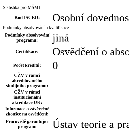
Statistika pro MŠMT
Osobní dovednost
Kód ISCED:
Podmínky absolvování a kvalifikace
jiná
Podmínky absolvování
programu:
Osvědčení o abs
Certifikace:
0
Počet kreditů:
CŽV v rámci
akreditovaného
studijního programu:
CŽV v rámci
institucionální
akreditace UK:
Informace o závěrečné
zkoušce na osvědčení:
Ústav teorie a pr
Pracoviště garantující
program: