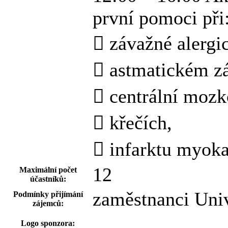
první pomoci při
 závažné alergic
 astmatickém z
 centrální mozk
 křečích,
 infarktu myoka
12
Maximální počet
účastníků:
zaměstnanci Uni
Podmínky přijímání
zájemců:
Logo sponzora: