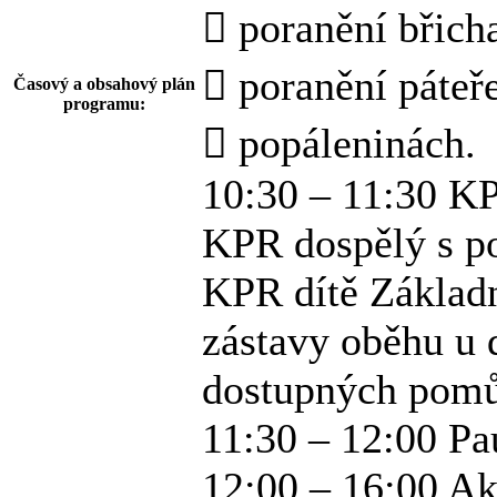
 poranění břich
 poranění páteř
Časový a obsahový plán
programu:
 popáleninách.
10:30 – 11:30 K
KPR dospělý s p
KPR dítě Základn
zástavy oběhu u 
dostupných pom
11:30 – 12:00 Pa
12:00 – 16:00 Ak