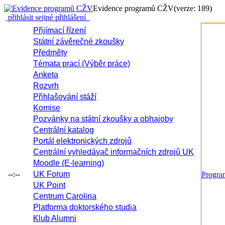
Evidence programů CŽV
(verze: 189)
přihlásit se
jiné přihlášení
Přijímací řízení
Státní závěrečné zkoušky
Předměty
Témata prací (Výběr práce)
Anketa
Rozvrh
Přihlašování stáží
Komise
Pozvánky na státní zkoušky a obhajoby
Centrální katalog
Portál elektronických zdrojů
Centrální vyhledávač informačních zdrojů UK
Moodle (E-learning)
--:--
UK Forum
Progr
UK Point
Centrum Carolina
Platforma doktorského studia
Klub Alumni