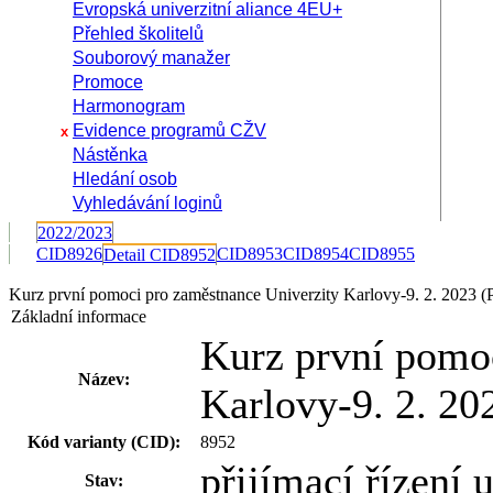
Evropská univerzitní aliance 4EU+
Přehled školitelů
Souborový manažer
Promoce
Harmonogram
Evidence programů CŽV
x
Nástěnka
Hledání osob
Vyhledávání loginů
2022/2023
CID8926
CID8953
CID8954
CID8955
Detail CID8952
Kurz první pomoci pro zaměstnance Univerzity Karlovy-9. 2. 2023
Základní informace
Kurz první pomo
Název:
Karlovy-9. 2. 20
Kód varianty (CID):
8952
přijímací řízení
Stav: