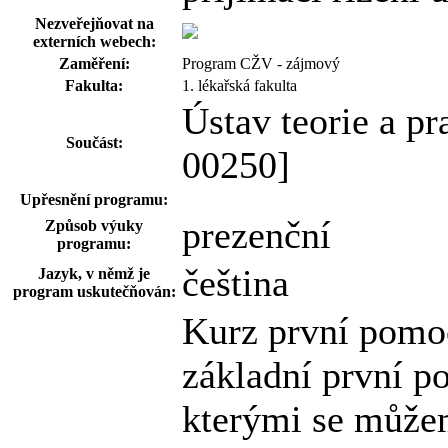
Nezveřejňovat na
externích webech:
Zaměření:
Program CŽV - zájmový
Fakulta:
1. lékařská fakulta
Ústav teorie a pr
Součást:
00250]
Upřesnění programu:
prezenční
Způsob výuky
programu:
čeština
Jazyk, v němž je
program uskutečňován:
Kurz první pomoc
základní první p
kterými se můžem