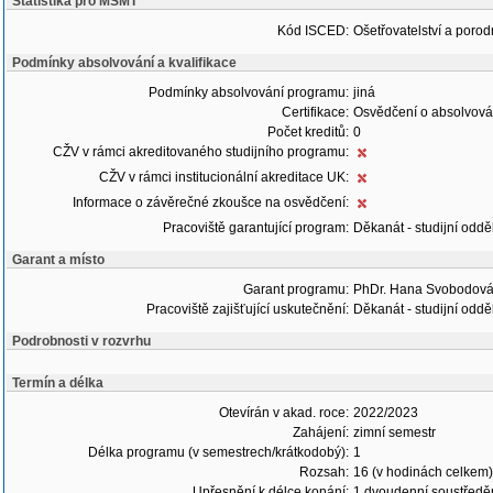
Statistika pro MŠMT
Kód ISCED:
Ošetřovatelství a porodn
Podmínky absolvování a kvalifikace
Podmínky absolvování programu:
jiná
Certifikace:
Osvědčení o absolvová
Počet kreditů:
0
CŽV v rámci akreditovaného studijního programu:
CŽV v rámci institucionální akreditace UK:
Informace o závěrečné zkoušce na osvědčení:
Pracoviště garantující program:
Děkanát - studijní oddě
Garant a místo
Garant programu:
PhDr. Hana Svobodová
Pracoviště zajišťující uskutečnění:
Děkanát - studijní oddě
Podrobnosti v rozvrhu
Termín a délka
Otevírán v akad. roce:
2022/2023
Zahájení:
zimní semestr
Délka programu (v semestrech/krátkodobý):
1
Rozsah:
16 (v hodinách celkem)
Upřesnění k délce konání:
1 dvoudenní soustředě