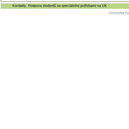
Kontakty
Podpora studentů se speciálními potřebami na UK
Univerzita K