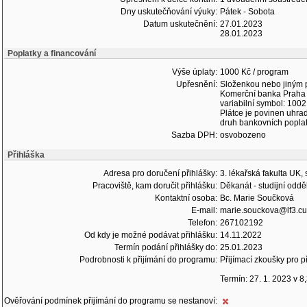
Dny uskutečňování výuky:
Pátek - Sobota
Datum uskutečnění:
27.01.2023
28.01.2023
Poplatky a financování
Výše úplaty:
1000 Kč / program
Upřesnění:
Složenkou nebo jiným 
Komerční banka Praha 
variabilní symbol: 1002,
Plátce je povinen uhra
druh bankovních popla
Sazba DPH:
osvobozeno
Přihláška
Adresa pro doručení přihlášky:
3. lékařská fakulta UK,
Pracoviště, kam doručit přihlášku:
Děkanát - studijní oddě
Kontaktní osoba:
Bc. Marie Součková
E-mail:
marie.souckova@lf3.cu
Telefon:
267102192
Od kdy je možné podávat přihlášku:
14.11.2022
Termín podání přihlášky do:
25.01.2023
Podrobnosti k přijímání do programu:
Přijímací zkoušky pro př
Termín: 27. 1. 2023 v 8
Ověřování podmínek přijímání do programu se nestanoví: