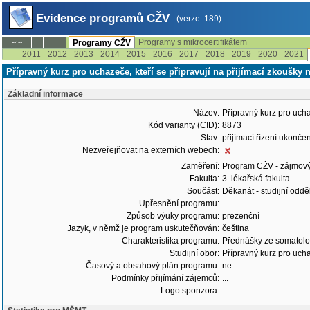
Evidence programů CŽV
(verze: 189)
Programy s mikrocertifikátem
--:--
Programy CŽV
2011
2012
2013
2014
2015
2016
2017
2018
2019
2020
2021
Přípravný kurz pro uchazeče, kteří se připravují na přijímací zkoušky 
Základní informace
Název:
Přípravný kurz pro ucha
Kód varianty (CID):
8873
Stav:
přijímací řízení ukonč
Nezveřejňovat na externích webech:
Zaměření:
Program CŽV - zájmov
Fakulta:
3. lékařská fakulta
Součást:
Děkanát - studijní odd
Upřesnění programu:
Způsob výuky programu:
prezenční
Jazyk, v němž je program uskutečňován:
čeština
Charakteristika programu:
Přednášky ze somatolog
Studijní obor:
Přípravný kurz pro ucha
Časový a obsahový plán programu:
ne
Podmínky přijímání zájemců:
...
Logo sponzora: