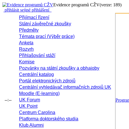
Evidence programů CŽV
(verze: 189)
přihlásit se
jiné přihlášení
Přijímací řízení
Státní závěrečné zkoušky
Předměty
Témata prací (Výběr práce)
Anketa
Rozvrh
Přihlašování stáží
Komise
Pozvánky na státní zkoušky a obhajoby
Centrální katalog
Portál elektronických zdrojů
Centrální vyhledávač informačních zdrojů UK
Moodle (E-learning)
--:--
UK Forum
Progr
UK Point
Centrum Carolina
Platforma doktorského studia
Klub Alumni