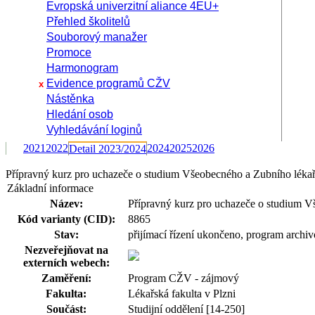
Evropská univerzitní aliance 4EU+
Přehled školitelů
Souborový manažer
Promoce
Harmonogram
Evidence programů CŽV
x
Nástěnka
Hledání osob
Vyhledávání loginů
2021
2022
2024
2025
2026
Detail 2023/2024
Přípravný kurz pro uchazeče o studium Všeobecného a Zubního lékař
Základní informace
Název:
Přípravný kurz pro uchazeče o studium Vš
Kód varianty (CID):
8865
Stav:
přijímací řízení ukončeno, program archi
Nezveřejňovat na
externích webech:
Zaměření:
Program CŽV - zájmový
Fakulta:
Lékařská fakulta v Plzni
Součást:
Studijní oddělení [14-250]