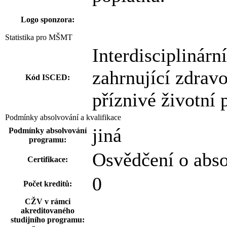
Logo sponzora:
Statistika pro MŠMT
Interdisciplinárn
zahrnující zdravo
Kód ISCED:
příznivé životní
Podmínky absolvování a kvalifikace
jiná
Podmínky absolvování
programu:
Osvědčení o abs
Certifikace:
0
Počet kreditů:
CŽV v rámci
akreditovaného
studijního programu: