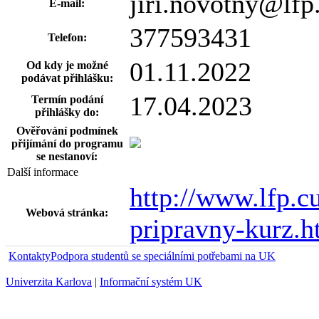
jiri.novotny@lfp
E-mail:
377593431
Telefon:
01.11.2022
Od kdy je možné
podávat přihlášku:
17.04.2023
Termín podání
přihlášky do:
Ověřování podmínek
přijímání do programu
se nestanoví:
Další informace
http://www.lfp.c
Webová stránka:
pripravny-kurz.h
Kontakty
Podpora studentů se speciálními potřebami na UK
Univerzita Karlova
|
Informační systém UK