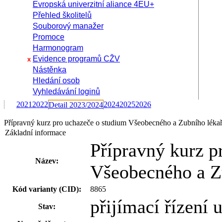
Evropská univerzitní aliance 4EU+
Přehled školitelů
Souborový manažer
Promoce
Harmonogram
Evidence programů CŽV
x
Nástěnka
Hledání osob
Vyhledávání loginů
2021
2022
2024
2025
2026
Detail 2023/2024
Přípravný kurz pro uchazeče o studium Všeobecného a Zubního lékař
Základní informace
Přípravný kurz p
Název:
Všeobecného a Zu
Kód varianty (CID):
8865
přijímací řízení
Stav: