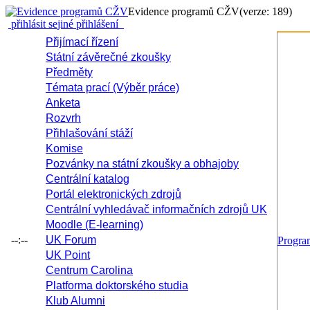
Evidence programů CŽV
(verze: 189)
přihlásit se
jiné přihlášení
Přijímací řízení
Státní závěrečné zkoušky
Předměty
Témata prací (Výběr práce)
Anketa
Rozvrh
Přihlašování stáží
Komise
Pozvánky na státní zkoušky a obhajoby
Centrální katalog
Portál elektronických zdrojů
Centrální vyhledávač informačních zdrojů UK
Moodle (E-learning)
--:--
UK Forum
Progr
UK Point
Centrum Carolina
Platforma doktorského studia
Klub Alumni