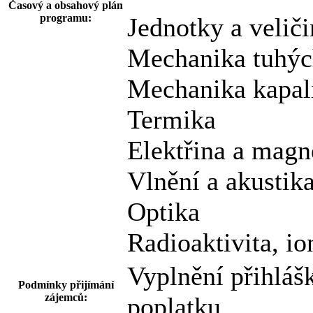
Časový a obsahový plán
programu:
Jednotky a veliči
Mechanika tuhých
Mechanika kapal
Termika
Elektřina a magn
Vlnění a akustik
Optika
Radioaktivita, io
Vyplnění přihláš
Podmínky přijímání
zájemců:
poplatku.