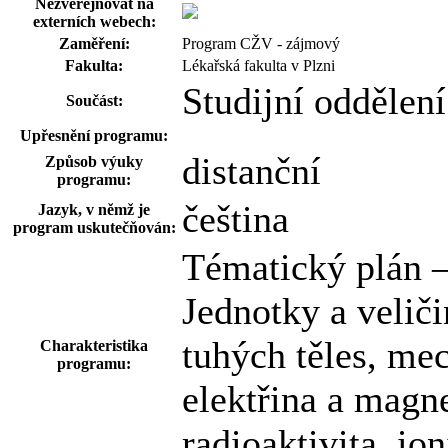
Nezveřejňovat na
externích webech:
Zaměření:
Program CŽV - zájmový
Fakulta:
Lékařská fakulta v Plzni
Studijní oddělen
Součást:
Upřesnění programu:
distanční
Způsob výuky
programu:
čeština
Jazyk, v němž je
program uskutečňován:
Tématický plán –
Jednotky a velič
tuhých těles, mec
Charakteristika
programu:
elektřina a magne
radioaktivita, ion