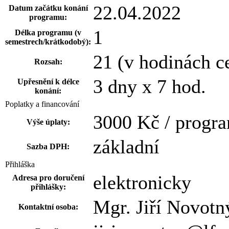
22.04.2022
Datum začátku konání
programu:
1
Délka programu (v
semestrech/krátkodobý):
21 (v hodinách c
Rozsah:
3 dny x 7 hod.
Upřesnění k délce
konání:
Poplatky a financování
3000 Kč / progr
Výše úplaty:
základní
Sazba DPH:
Přihláška
elektronicky
Adresa pro doručení
přihlášky:
Mgr. Jiří Novotn
Kontaktní osoba: