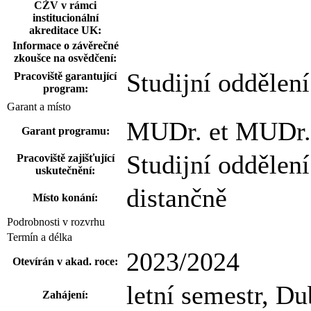
CŽV v rámci
institucionální
akreditace UK:
Informace o závěrečné
zkoušce na osvědčení:
Studijní oddělení
Pracoviště garantující
program:
Garant a místo
MUDr. et MUDr. 
Garant programu:
Studijní oddělení
Pracoviště zajišťující
uskutečnění:
distančně
Místo konání:
Podrobnosti v rozvrhu
Termín a délka
2023/2024
Otevírán v akad. roce:
letní semestr, D
Zahájení: