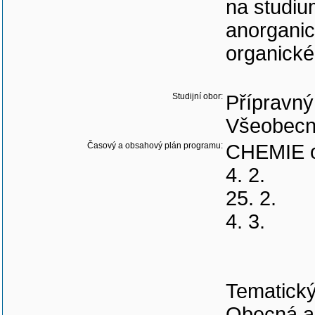
na studiu
anorganic
organické
Studijní obor:
Přípravný
Všeobecné
Časový a obsahový plán programu:
CHEMIE od
4. 2.
25. 2.
4. 3.
Tematick
Obecná a