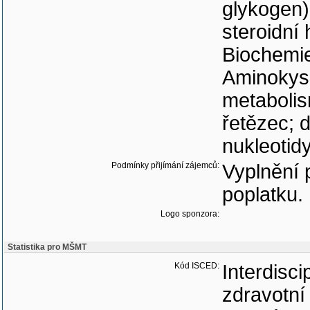
glykogen)
steroidní 
Biochemi
Aminokyse
metabolis
řetězec; 
nukleotid
Podmínky přijímání zájemců:
Vyplnění 
poplatku.
Logo sponzora:
Statistika pro MŠMT
Kód ISCED:
Interdisci
zdravotní 