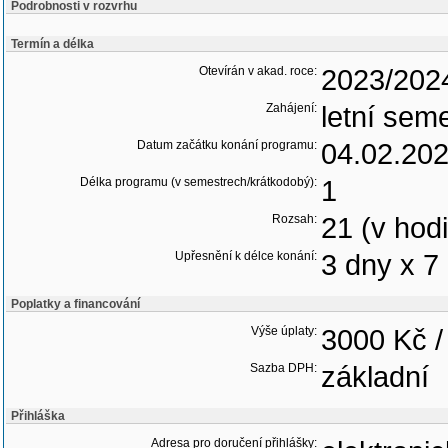
Podrobnosti v rozvrhu
Termín a délka
Otevírán v akad. roce:
2023/202
Zahájení:
letní sem
Datum začátku konání programu:
04.02.20
Délka programu (v semestrech/krátkodobý):
1
Rozsah:
21 (v hod
Upřesnění k délce konání:
3 dny x 7
Poplatky a financování
Výše úplaty:
3000 Kč /
Sazba DPH:
základní
Přihláška
Adresa pro doručení přihlášky: