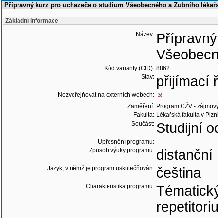
Přípravný kurz pro uchazeče o studium Všeobecného a Zubního lékařs
Základní informace
Název:
Přípravný
Všeobecné
Kód varianty (CID):
8862
Stav:
přijímací
Nezveřejňovat na externích webech:
Zaměření:
Program CŽV - zájmov
Fakulta:
Lékařská fakulta v Plzn
Součást:
Studijní o
Upřesnění programu:
Způsob výuky programu:
distanční
Jazyk, v němž je program uskutečňován:
čeština
Charakteristika programu:
Tématický
repetitor