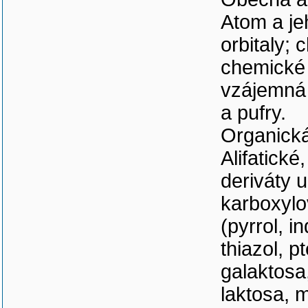
Atom a je
orbitaly;
chemické 
vzájemná 
a pufry.
Organick
Alifatické
deriváty 
karboxylov
(pyrrol, in
thiazol, p
galaktosa
laktosa, 