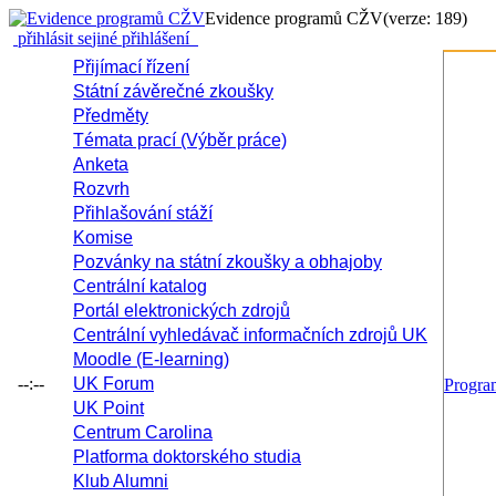
Evidence programů CŽV
(verze: 189)
přihlásit se
jiné přihlášení
Přijímací řízení
Státní závěrečné zkoušky
Předměty
Témata prací (Výběr práce)
Anketa
Rozvrh
Přihlašování stáží
Komise
Pozvánky na státní zkoušky a obhajoby
Centrální katalog
Portál elektronických zdrojů
Centrální vyhledávač informačních zdrojů UK
Moodle (E-learning)
--:--
UK Forum
Progr
UK Point
Centrum Carolina
Platforma doktorského studia
Klub Alumni