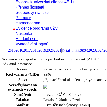
Evropská univerzitní aliance 4EU+
Přehled školitelů
Souborový manažer
Promoce
Harmonogram
Evidence programů CŽV
x
Nástěnka
Hledání osob
Vyhledávání loginů
2015
2016
2017
2018
2019
2020
2021
2023
2024
2
Detail 2022/2023
Seznamovací a sportovní kurz pro budoucí první ročník (ADAPT)
Základní informace
Název:
Seznamovací a sportovní kurz pro budoucí
Kód varianty (CID):
8396
Stav:
přijímací řízení ukončeno, program archi
Nezveřejňovat na
externích webech:
Zaměření:
Program CŽV - zájmový
Fakulta:
Lékařská fakulta v Plzni
Součást:
Ústav tělesné výchovy [14-60]