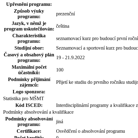
Upřesnění programu:
Způsob výuky
prezenční
programu:
Jazyk, v němž je
čeština
program uskutečňován:
Charakteristika
seznamovací kurz pro budoucí první ročn
programu:
Studijní obor:
Seznamovací a sportovní kurz pro budoucí
Časový a obsahový plán
19 - 21.9.2022
programu:
Maximální počet
100
účastníků:
Podmínky přijímání
Přijetí ke studiu do prvního ročníku stud
zájemců:
Logo sponzora:
Statistika pro MŠMT
Kód ISCED:
Interdisciplinární programy a kvalifikace z
Podmínky absolvování a kvalifikace
Podmínky absolvování
jiná
programu:
Certifikace:
Osvědčení o absolvování programu
Počet kreditů:
0