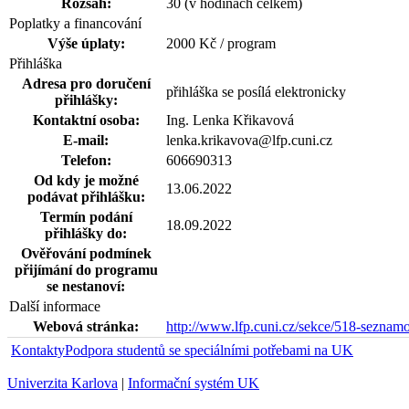
Rozsah:
30 (v hodinách celkem)
Poplatky a financování
Výše úplaty:
2000 Kč / program
Přihláška
Adresa pro doručení
přihláška se posílá elektronicky
přihlášky:
Kontaktní osoba:
Ing. Lenka Křikavová
E-mail:
lenka.krikavova@lfp.cuni.cz
Telefon:
606690313
Od kdy je možné
13.06.2022
podávat přihlášku:
Termín podání
18.09.2022
přihlášky do:
Ověřování podmínek
přijímání do programu
se nestanoví:
Další informace
Webová stránka:
http://www.lfp.cuni.cz/sekce/518-seznamo
Kontakty
Podpora studentů se speciálními potřebami na UK
Univerzita Karlova
|
Informační systém UK