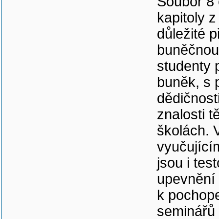
Soubor 8 
kapitoly z
důležité 
buněčnou 
studenty 
buněk, s 
dědičnosti
znalosti 
školách. 
vyučující
jsou i tes
upevnění 
k pochope
seminářů 