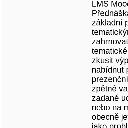
LMS Moodl
Přednáška
základní 
tematick
zahrnovat
tematické
zkusit vý
nabídnut 
prezenční
zpětné va
zadané u
nebo na m
obecně je
jako prob