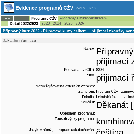
Evidence programů CŽV
(verze: 189)
Programy s mikrocertifikátem
--:--
Programy CŽV
2023
2024
2025
2026
Detail 2022/2023
Přípravný kurz 2022 - Přípravné kurzy celkem + přijímací zkoušky nane
Základní informace
Název:
Přípravný
přijímací
Kód varianty (CID):
8386
Stav:
přijímací
Nezveřejňovat na externích webech:
Zaměření:
Program CŽV - zájmov
Fakulta:
Lékařská fakulta v Hrad
Součást:
Děkanát [
Upřesnění programu:
Způsob výuky programu:
kombinov
Jazyk, v němž je program uskutečňován: