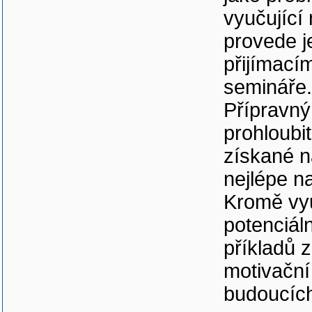
vyučující
provede j
přijímací
semináře.
Přípravný
prohloubit
získané n
nejlépe n
Kromě využ
potenciál
příkladů z
motivační
budoucíc