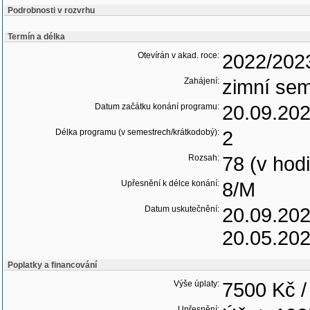
Podrobnosti v rozvrhu
Termín a délka
Otevírán v akad. roce:
2022/202
Zahájení:
zimní sem
Datum začátku konání programu:
20.09.20
Délka programu (v semestrech/krátkodobý):
2
Rozsah:
78 (v hod
Upřesnění k délce konání:
8/M
Datum uskutečnění:
20.09.20
20.05.20
Poplatky a financování
Výše úplaty:
7500 Kč /