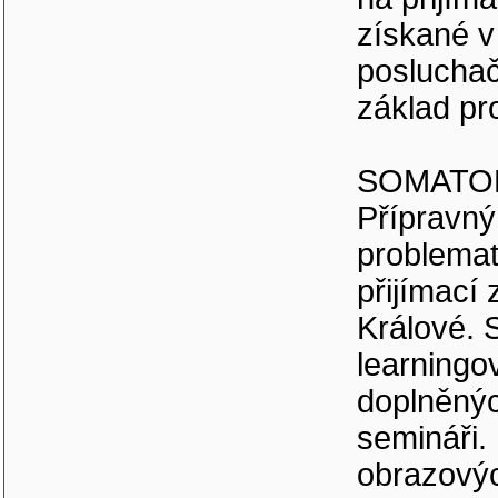
na přijíma
získané v
posluchač
základ pro
SOMATO
Přípravný
problemat
přijímací
Králové. 
learningo
doplněnýc
semináři.
obrazovýc