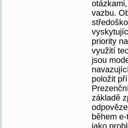
otázkami,
vazbu. Ob
středoško
vyskytují
priority n
využití t
jsou mode
navazujíc
položit p
Prezenční
základě z
odpovězen
během e-t
jako prob