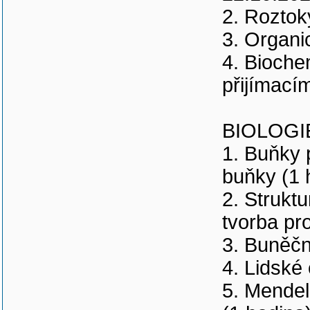
2. Roztok
3. Organi
4. Bioche
přijímacím
BIOLOGIE 
1. Buňky 
buňky (1 
2. Strukt
tvorba pr
3. Buněčn
4. Lidské
5. Mende