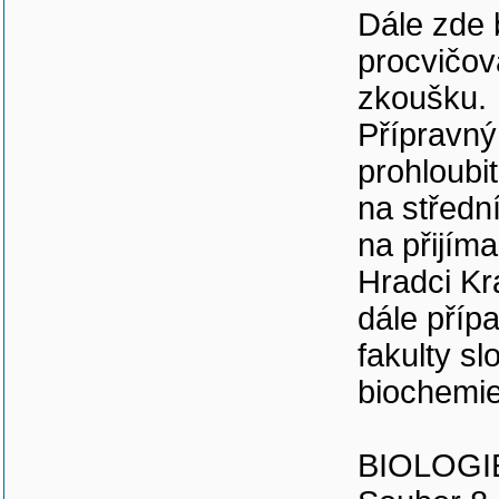
Dále zde 
procvičov
zkoušku.
Přípravn
prohloubit
na střední
na přijím
Hradci Kr
dále pří
fakulty sl
biochemie
BIOLOGI