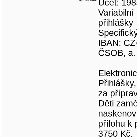
Upřesnění:
Účet: 19
Variabiln
přihlášky
Specifick
IBAN: CZ
ČSOB, a. 
Elektronic
Přihlášky
za přípra
Děti zam
naskenova
přílohu k 