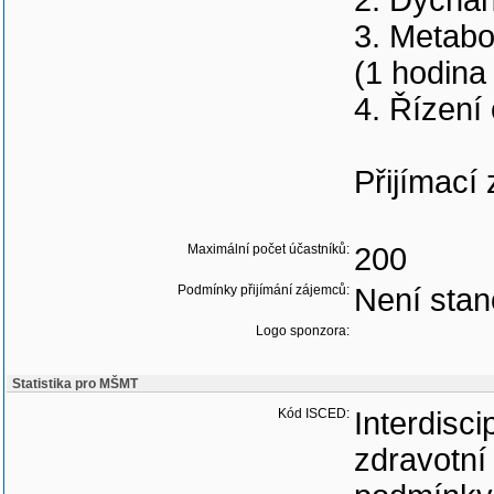
2. Dýchán
3. Metabo
(1 hodina
4. Řízení
Přijímací
Maximální počet účastníků:
200
Podmínky přijímání zájemců:
Není sta
Logo sponzora:
Statistika pro MŠMT
Kód ISCED:
Interdisci
zdravotní 