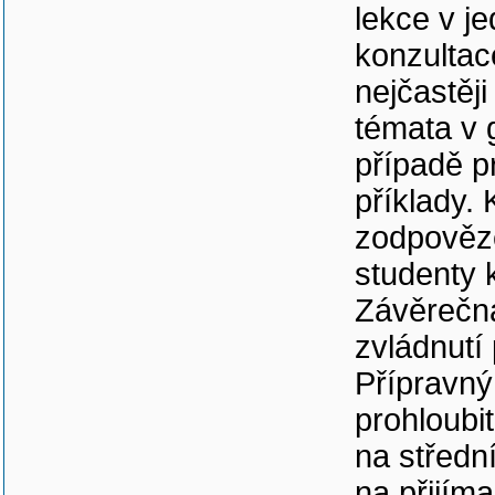
lekce v je
konzultac
nejčastěj
témata v 
případě p
příklady. 
zodpověze
studenty 
Závěrečná
zvládnutí 
Přípravný
prohloubit
na střední