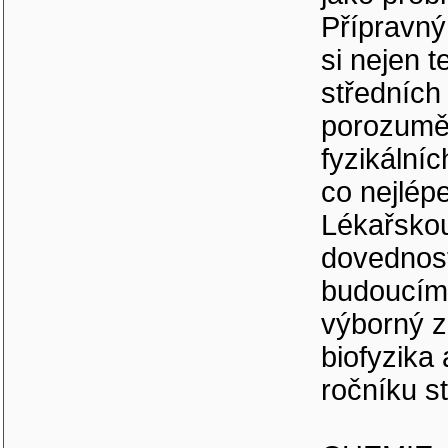
Přípravný
si nejen t
středních
porozuměn
fyzikálníc
co nejlép
Lékařskou
dovednost
budoucím 
výborný z
biofyzika
ročníku st