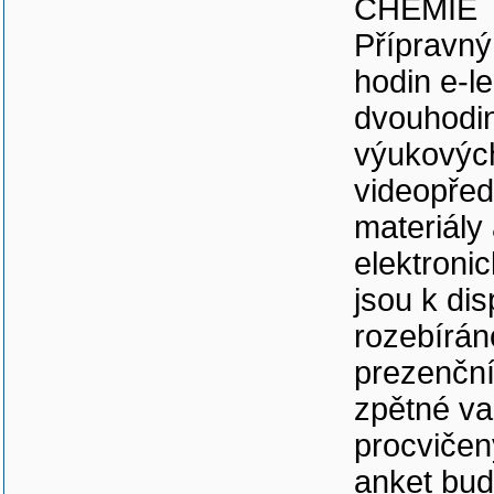
CHEMIE
Přípravný
hodin e-l
dvouhodin
výukových
videopřed
materiály
elektroni
jsou k dis
rozebírán
prezenční
zpětné va
procvičen
anket bud