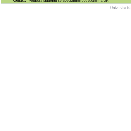
Kontakty
Podpora studentů se speciálními potřebami na UK
Univerzita K