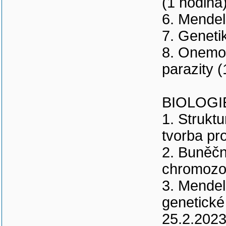
(1 hodina
6. Mendel
7. Geneti
8. Onemoc
parazity (
BIOLOGIE
1. Strukt
tvorba pr
2. Buněčn
chromozom
3. Mendel
genetické
25.2.2023