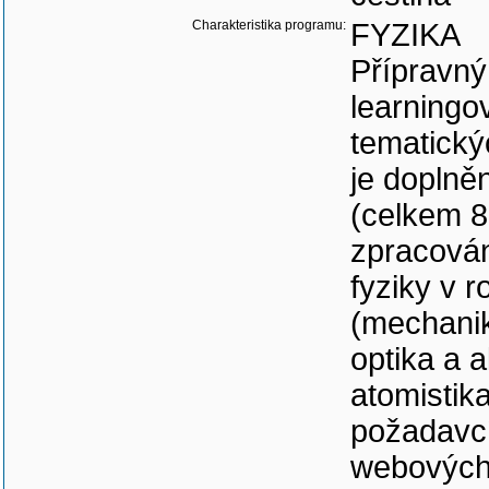
čeština
Charakteristika programu:
FYZIKA
Přípravný
learningo
tematický
je doplně
(celkem 8
zpracován
fyziky v 
(mechanik
optika a 
atomistik
požadavcí
webových 