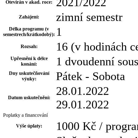
2021/2022
Otevírán v akad. roce:
zimní semestr
Zahájení:
1
Délka programu (v
semestrech/krátkodobý):
16 (v hodinách c
Rozsah:
1 dvoudenní sous
Upřesnění k délce
konání:
Pátek - Sobota
Dny uskutečňování
výuky:
28.01.2022
Datum uskutečnění:
29.01.2022
Poplatky a financování
1000 Kč / progr
Výše úplaty: