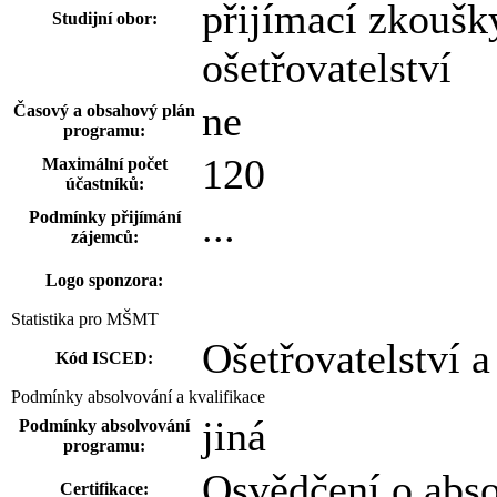
přijímací zkoušk
Studijní obor:
ošetřovatelství
ne
Časový a obsahový plán
programu:
120
Maximální počet
účastníků:
...
Podmínky přijímání
zájemců:
Logo sponzora:
Statistika pro MŠMT
Ošetřovatelství a
Kód ISCED:
Podmínky absolvování a kvalifikace
jiná
Podmínky absolvování
programu:
Osvědčení o abs
Certifikace: