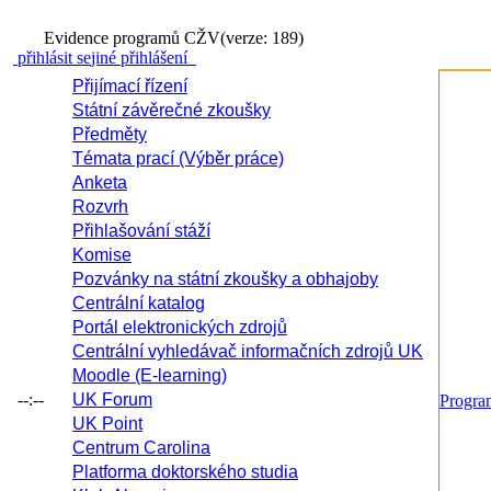
Evidence programů CŽV
(verze: 189)
přihlásit se
jiné přihlášení
Přijímací řízení
Státní závěrečné zkoušky
Předměty
Témata prací (Výběr práce)
Anketa
Rozvrh
Přihlašování stáží
Komise
Pozvánky na státní zkoušky a obhajoby
Centrální katalog
Portál elektronických zdrojů
Centrální vyhledávač informačních zdrojů UK
Moodle (E-learning)
--:--
UK Forum
Progr
UK Point
Centrum Carolina
Platforma doktorského studia