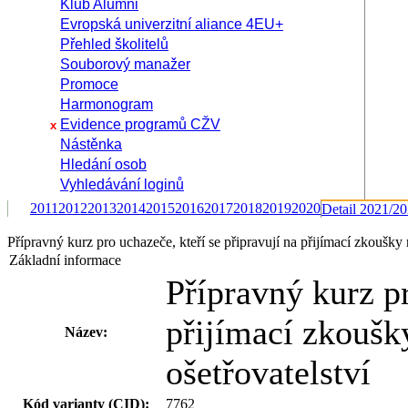
Klub Alumni
Evropská univerzitní aliance 4EU+
Přehled školitelů
Souborový manažer
Promoce
Harmonogram
Evidence programů CŽV
x
Nástěnka
Hledání osob
Vyhledávání loginů
2011
2012
2013
2014
2015
2016
2017
2018
2019
2020
Detail 2021/2
Přípravný kurz pro uchazeče, kteří se připravují na přijímací zkoušky
Základní informace
Přípravný kurz pr
přijímací zkoušk
Název:
ošetřovatelství
Kód varianty (CID):
7762