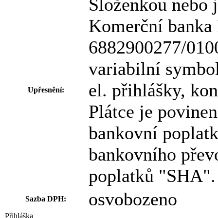
Složenkou nebo 
Komerční banka P
6882900277/010
variabilní symbol
el. přihlášky, ko
Upřesnění:
Plátce je povinen
bankovní poplatk
bankovního přev
poplatků "SHA".
osvobozeno
Sazba DPH:
Přihláška