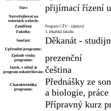
přijímací řízení
Stav:
Nezveřejňovat na
externích webech:
Zaměření:
Program CŽV - zájmový
Fakulta:
3. lékařská fakulta
Děkanát - studij
Součást:
Upřesnění programu:
prezenční
Způsob výuky
programu:
čeština
Jazyk, v němž je
program uskutečňován:
Přednášky ze som
Charakteristika
programu:
a biologie, prác
Přípravný kurz pr