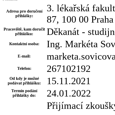
3. lékařská fakul
Adresa pro doručení
přihlášky:
87, 100 00 Praha
Děkanát - studijn
Pracoviště, kam doručit
přihlášku:
Ing. Markéta So
Kontaktní osoba:
marketa.sovicov
E-mail:
267102192
Telefon:
15.11.2021
Od kdy je možné
podávat přihlášku:
24.01.2022
Termín podání
přihlášky do:
Přijímací zkoušky