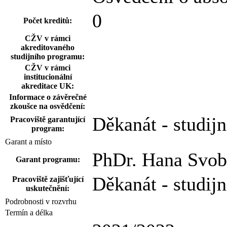
0
Počet kreditů:
CŽV v rámci
akreditovaného
studijního programu:
CŽV v rámci
institucionální
akreditace UK:
Informace o závěrečné
zkoušce na osvědčení:
Děkanát - studijn
Pracoviště garantující
program:
Garant a místo
PhDr. Hana Svob
Garant programu:
Děkanát - studijn
Pracoviště zajišťující
uskutečnění:
Podrobnosti v rozvrhu
Termín a délka