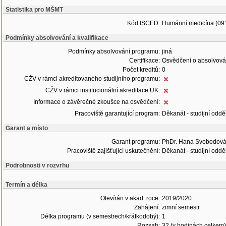
Statistika pro MŠMT
Kód ISCED:
Humánní medicína (09
Podmínky absolvování a kvalifikace
Podmínky absolvování programu:
jiná
Certifikace:
Osvědčení o absolvová
Počet kreditů:
0
CŽV v rámci akreditovaného studijního programu:
CŽV v rámci institucionální akreditace UK:
Informace o závěrečné zkoušce na osvědčení:
Pracoviště garantující program:
Děkanát - studijní oddě
Garant a místo
Garant programu:
PhDr. Hana Svobodová
Pracoviště zajišťující uskutečnění:
Děkanát - studijní oddě
Podrobnosti v rozvrhu
Termín a délka
Otevírán v akad. roce:
2019/2020
Zahájení:
zimní semestr
Délka programu (v semestrech/krátkodobý):
1
Rozsah:
32 (v hodinách celkem)