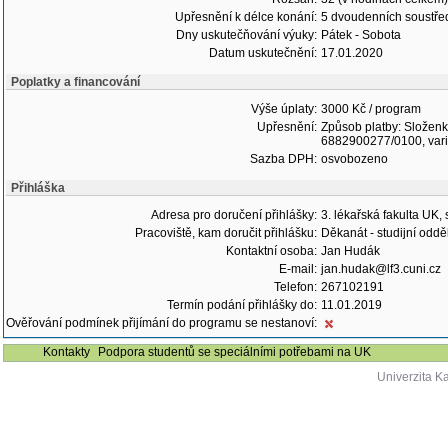
Upřesnění k délce konání:
5 dvoudenních soustřed
Dny uskutečňování výuky:
Pátek - Sobota
Datum uskutečnění:
17.01.2020
Poplatky a financování
Výše úplaty:
3000 Kč / program
Upřesnění:
Způsob platby: Složenk
6882900277/0100, variab
Sazba DPH:
osvobozeno
Přihláška
Adresa pro doručení přihlášky:
3. lékařská fakulta UK,
Pracoviště, kam doručit přihlášku:
Děkanát - studijní oddě
Kontaktní osoba:
Jan Hudák
E-mail:
jan.hudak@lf3.cuni.cz
Telefon:
267102191
Termín podání přihlášky do:
11.01.2019
Ověřování podmínek přijímání do programu se nestanoví:
Kontakty
Podpora studentů se speciálními potřebami na UK
Univerzita K