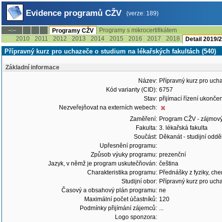
Evidence programů CŽV
(verze: 189)
Programy s mikrocertifikátem
--:--
Programy CŽV
2010
2011
2012
2013
2014
2015
2016
2017
2018
Detail 2019/
Přípravný kurz pro uchazeče o studium na lékařských fakultách (540)
Základní informace
Název:
Přípravný kurz pro uch
Kód varianty (CID):
6757
Stav:
přijímací řízení ukonč
Nezveřejňovat na externích webech:
Zaměření:
Program CŽV - zájmov
Fakulta:
3. lékařská fakulta
Součást:
Děkanát - studijní odd
Upřesnění programu:
Způsob výuky programu:
prezenční
Jazyk, v němž je program uskutečňován:
čeština
Charakteristika programu:
Přednášky z fyziky, che
Studijní obor:
Přípravný kurz pro uch
Časový a obsahový plán programu:
ne
Maximální počet účastníků:
120
Podmínky přijímání zájemců:
...
Logo sponzora: