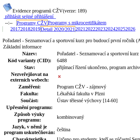
Evidence programů CŽV
(verze: 189)
přihlásit se
jiné přihlášení
--:--
Programy s mikrocertifikátem
Programy CŽV
2017
2018
2019
2021
2022
2023
2024
2025
2026
Detail 2020/2021
Pořadatel - Seznamovací a sportovní kurz pro budoucí první ročník
Základní informace
Název:
Pořadatel - Seznamovací a sportovní kurz
Kód varianty (CID):
6488
Stav:
přijímací řízení ukončeno, program archi
Nezveřejňovat na
externích webech:
Zaměření:
Program CŽV - zájmový
Fakulta:
Lékařská fakulta v Plzni
Součást:
Ústav tělesné výchovy [14-60]
Upřesnění programu:
Způsob výuky
kombinovaný
programu:
Jazyk, v němž je
čeština
program uskutečňován:
Charakteristika
Určeno pro studenty, kteří se zúčastní Se