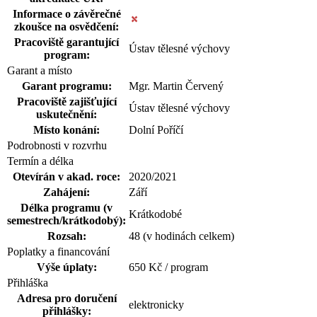
Informace o závěrečné
zkoušce na osvědčení:
Pracoviště garantující
Ústav tělesné výchovy
program:
Garant a místo
Garant programu:
Mgr. Martin Červený
Pracoviště zajišťující
Ústav tělesné výchovy
uskutečnění:
Místo konání:
Dolní Poříčí
Podrobnosti v rozvrhu
Termín a délka
Otevírán v akad. roce:
2020/2021
Zahájení:
Září
Délka programu (v
Krátkodobé
semestrech/krátkodobý):
Rozsah:
48 (v hodinách celkem)
Poplatky a financování
Výše úplaty:
650 Kč / program
Přihláška
Adresa pro doručení
elektronicky
přihlášky: