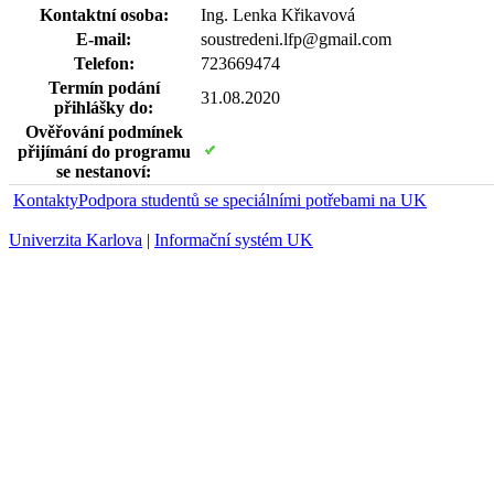
Kontaktní osoba:
Ing. Lenka Křikavová
E-mail:
soustredeni.lfp@gmail.com
Telefon:
723669474
Termín podání
31.08.2020
přihlášky do:
Ověřování podmínek
přijímání do programu
se nestanoví:
Kontakty
Podpora studentů se speciálními potřebami na UK
Univerzita Karlova
|
Informační systém UK