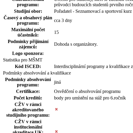
programu:
průvodci budoucích studentů prvního ročn
Studijní obor:
Pořadatel - Seznamovací a sportovní kurz
Časový a obsahový plán
cca 3 dny
programu:
Maximální počet
15
účastníků:
Podmínky přijímání
Dohoda s organizátory.
zájemců:
Logo sponzora:
Statistika pro MŠMT
Kód ISCED:
Interdisciplinární programy a kvalifikace z
Podmínky absolvování a kvalifikace
Podmínky absolvování
jiná
programu:
Certifikace:
Osvědčení o absolvování programu
Počet kreditů:
body pro umístění na stáž pro 6.ročník
CŽV v rámci
akreditovaného
studijního programu:
CŽV v rámci
institucionální
akreditace UK: