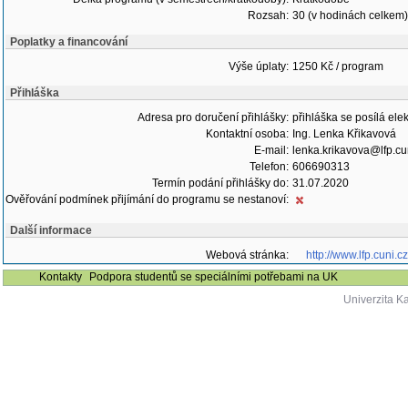
Rozsah:
30 (v hodinách celkem)
Poplatky a financování
Výše úplaty:
1250 Kč / program
Přihláška
Adresa pro doručení přihlášky:
přihláška se posílá ele
Kontaktní osoba:
Ing. Lenka Křikavová
E-mail:
lenka.krikavova@lfp.cu
Telefon:
606690313
Termín podání přihlášky do:
31.07.2020
Ověřování podmínek přijímání do programu se nestanoví:
Další informace
Webová stránka:
http://www.lfp.cuni.
Kontakty
Podpora studentů se speciálními potřebami na UK
Univerzita K