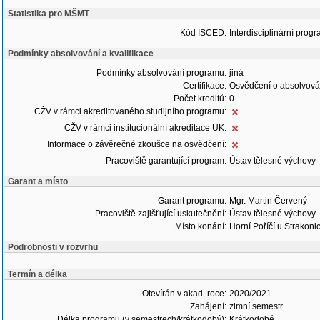
Statistika pro MŠMT
Kód ISCED:
Interdisciplinární progr
Podmínky absolvování a kvalifikace
Podmínky absolvování programu:
jiná
Certifikace:
Osvědčení o absolvová
Počet kreditů:
0
CŽV v rámci akreditovaného studijního programu:
CŽV v rámci institucionální akreditace UK:
Informace o závěrečné zkoušce na osvědčení:
Pracoviště garantující program:
Ústav tělesné výchovy
Garant a místo
Garant programu:
Mgr. Martin Červený
Pracoviště zajišťující uskutečnění:
Ústav tělesné výchovy
Místo konání:
Horní Poříčí u Strakoni
Podrobnosti v rozvrhu
Termín a délka
Otevírán v akad. roce:
2020/2021
Zahájení:
zimní semestr
Délka programu (v semestrech/krátkodobý):
Krátkodobé