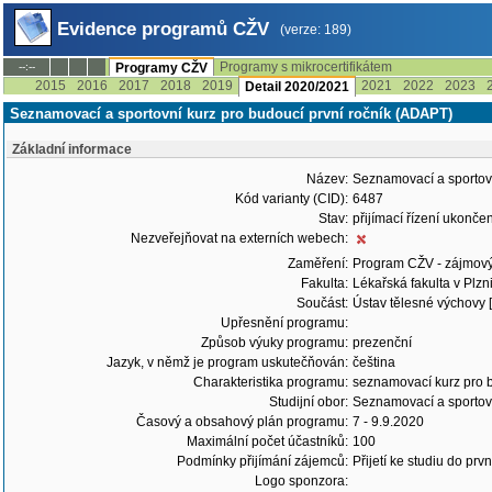
Evidence programů CŽV
(verze: 189)
Programy s mikrocertifikátem
--:--
Programy CŽV
2015
2016
2017
2018
2019
2021
2022
2023
Detail 2020/2021
Seznamovací a sportovní kurz pro budoucí první ročník (ADAPT)
Základní informace
Název:
Seznamovací a sportovn
Kód varianty (CID):
6487
Stav:
přijímací řízení ukonč
Nezveřejňovat na externích webech:
Zaměření:
Program CŽV - zájmov
Fakulta:
Lékařská fakulta v Plzn
Součást:
Ústav tělesné výchovy 
Upřesnění programu:
Způsob výuky programu:
prezenční
Jazyk, v němž je program uskutečňován:
čeština
Charakteristika programu:
seznamovací kurz pro b
Studijní obor:
Seznamovací a sportovn
Časový a obsahový plán programu:
7 - 9.9.2020
Maximální počet účastníků:
100
Podmínky přijímání zájemců:
Přijetí ke studiu do pr
Logo sponzora: