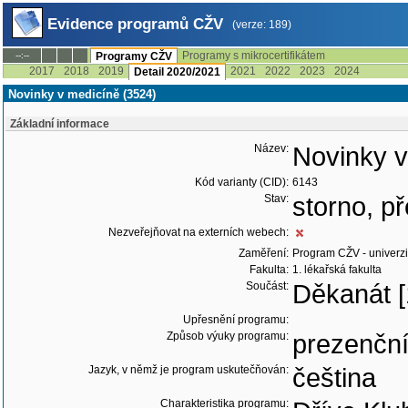
Evidence programů CŽV
(verze: 189)
Programy s mikrocertifikátem
--:--
Programy CŽV
2017
2018
2019
2021
2022
2023
2024
Detail 2020/2021
Novinky v medicíně (3524)
Základní informace
Název:
Novinky v
Kód varianty (CID):
6143
Stav:
storno, 
Nezveřejňovat na externích webech:
Zaměření:
Program CŽV - univerzit
Fakulta:
1. lékařská fakulta
Součást:
Děkanát [
Upřesnění programu:
Způsob výuky programu:
prezenčn
Jazyk, v němž je program uskutečňován:
čeština
Charakteristika programu: