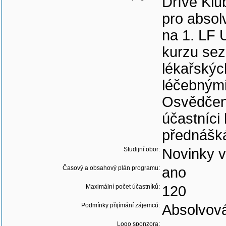
Dříve Klu
pro absol
na 1. LF 
kurzu sez
lékařskýc
léčebnými
Osvědčení
účastníci
přednášk
Studijní obor:
Novinky v
Časový a obsahový plán programu:
ano
Maximální počet účastníků:
120
Podmínky přijímání zájemců:
Absolvová
Logo sponzora: