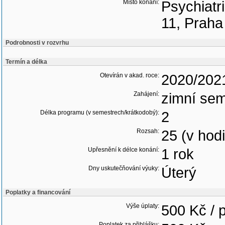
Místo konání:
Psychiatr
11, Praha
Podrobnosti v rozvrhu
Termín a délka
Otevírán v akad. roce:
2020/202
Zahájení:
zimní sem
Délka programu (v semestrech/krátkodobý):
2
Rozsah:
25 (v hod
Upřesnění k délce konání:
1 rok
Dny uskutečňování výuky:
Úterý
Poplatky a financování
Výše úplaty:
500 Kč / 
Poplatek za přihlášku: