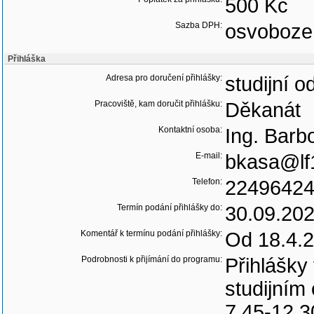
500 Kč
Sazba DPH:
osvoboze
Přihláška
Adresa pro doručení přihlášky:
studijní 
Pracoviště, kam doručit přihlášku:
Děkanát
Kontaktní osoba:
Ing. Barb
E-mail:
bkasa@lf1
Telefon:
2249642
Termín podání přihlášky do:
30.09.20
Komentář k termínu podání přihlášky:
Od 18.4.2
Podrobnosti k přijímání do programu:
Přihlášky
studijním
7.45-12.3