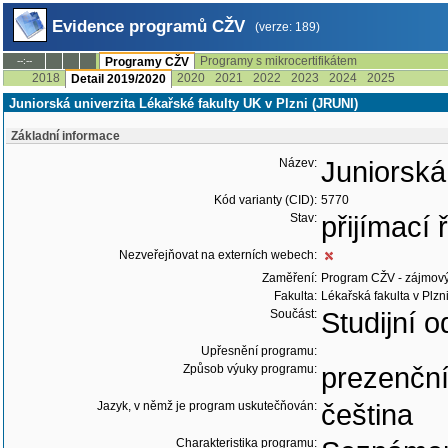
Evidence programů CŽV
(verze: 189)
Programy s mikrocertifikátem
--:--
Programy CŽV
2018
2020
2021
2022
2023
2024
2025
Detail 2019/2020
Juniorská univerzita Lékařské fakulty UK v Plzni (JRUNI)
Základní informace
Název:
Juniorská
Kód varianty (CID):
5770
Stav:
přijímací
Nezveřejňovat na externích webech:
Zaměření:
Program CŽV - zájmov
Fakulta:
Lékařská fakulta v Plzn
Součást:
Studijní o
Upřesnění programu:
Způsob výuky programu:
prezenčn
Jazyk, v němž je program uskutečňován:
čeština
Charakteristika programu: