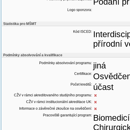
Podání př
Logo sponzora:
Statistika pro MŠMT
Kód ISCED:
Interdisci
přírodní v
Podmínky absolvování a kvalifikace
Podmínky absolvování programu:
jiná
Certifikace:
Osvědčen
Počet kreditů:
účast
CŽV v rámci akreditovaného studijního programu:
CŽV v rámci institucionální akreditace UK:
Informace o závěrečné zkoušce na osvědčení:
Pracoviště garantující program:
Biomedic
Chirurgick