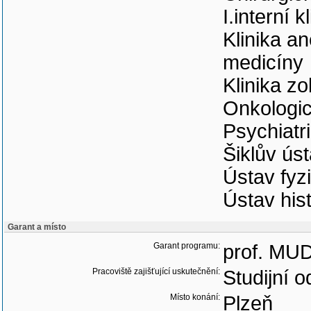
I.interní k
Klinika an
medicíny
Klinika z
Onkologic
Psychiatri
Šiklův úst
Ústav fyzi
Ústav his
Garant a místo
Garant programu:
prof. MUDr
Pracoviště zajišťující uskutečnění:
Studijní o
Místo konání:
Plzeň