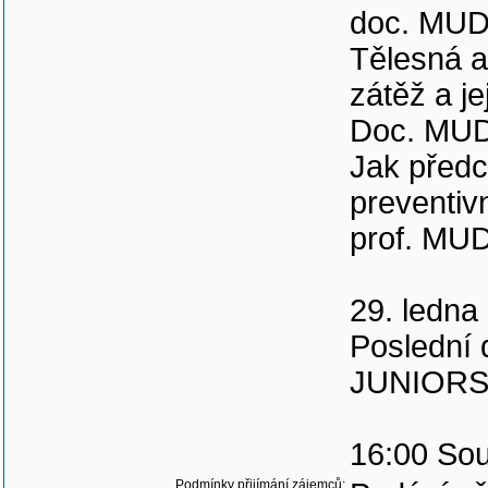
doc. MUDr
Tělesná a
zátěž a j
Doc. MUDr
Jak předc
preventivn
prof. MUD
29. ledna
Posledn
JUNIORS
16:00 Sou
Podmínky přijímání zájemců: