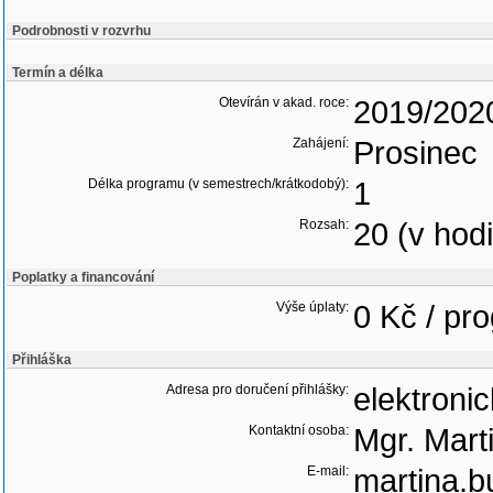
Podrobnosti v rozvrhu
Termín a délka
Otevírán v akad. roce:
2019/202
Zahájení:
Prosinec
Délka programu (v semestrech/krátkodobý):
1
Rozsah:
20 (v hod
Poplatky a financování
Výše úplaty:
0 Kč / pr
Přihláška
Adresa pro doručení přihlášky:
elektroni
Kontaktní osoba:
Mgr. Mart
E-mail:
martina.b