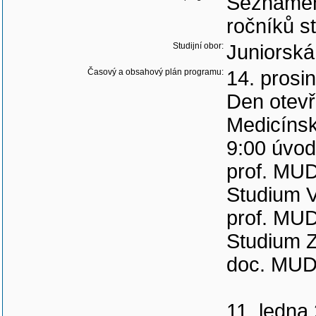
Seznámení
ročníků st
Studijní obor:
Juniorská
Časový a obsahový plán programu:
14. prosi
Den otevř
Medicínsk
9:00 úvod
prof. MUD
Studium V
prof. MUD
Studium Z
doc. MUDr
11. ledna