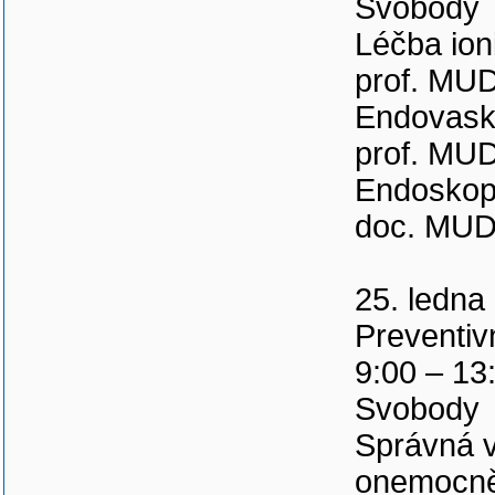
Svobody
Léčba ion
prof. MUD
Endovasku
prof. MUD
Endoskopi
doc. MUD
25. ledna
Preventivn
9:00 – 13
Svobody
Správná vý
onemocn