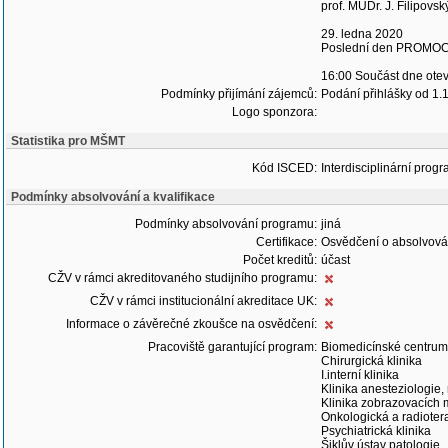
prof. MUDr. J. Filipovsk
29. ledna 2020
Poslední den PROMO
16:00 Součást dne ote
Podmínky přijímání zájemců:
Podání přihlášky od 1.
Logo sponzora:
Statistika pro MŠMT
Kód ISCED:
Interdisciplinární progr
Podmínky absolvování a kvalifikace
Podmínky absolvování programu:
jiná
Certifikace:
Osvědčení o absolvová
Počet kreditů:
účast
CŽV v rámci akreditovaného studijního programu:
CŽV v rámci institucionální akreditace UK:
Informace o závěrečné zkoušce na osvědčení:
Pracoviště garantující program:
Biomedicínské centrum
Chirurgická klinika
I.interní klinika
Klinika anesteziologie,
Klinika zobrazovacích
Onkologická a radiotera
Psychiatrická klinika
Šiklův ústav patologie