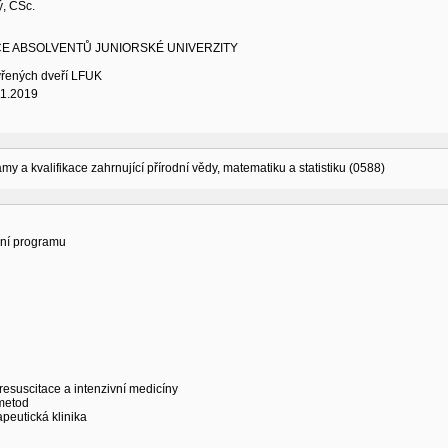
ý, CSc.
CE ABSOLVENTŮ JUNIORSKÉ UNIVERZITY
vřených dveří LFUK
11.2019
amy a kvalifikace zahrnující přírodní vědy, matematiku a statistiku (0588)
ní programu
 resuscitace a intenzivní medicíny
 metod
peutická klinika