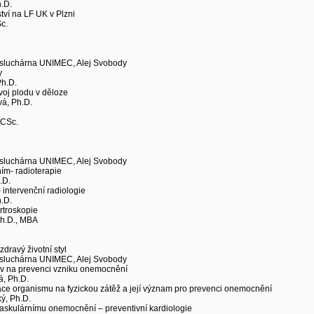
h.D.
tví na LF UK v Plzni
c.
osluchárna UNIMEC, Alej Svobody
y
Ph.D.
voj plodu v děloze
vá, Ph.D.
 CSc.
osluchárna UNIMEC, Alej Svobody
ím- radioterapie
.D.
 intervenční radiologie
h.D.
rtroskopie
Ph.D., MBA
dravý životní styl
osluchárna UNIMEC, Alej Svobody
liv na prevenci vzniku onemocnění
á, Ph.D.
tace organismu na fyzickou zátěž a její význam pro prevenci onemocnění
ý, Ph.D.
askulárnímu onemocnění – preventivní kardiologie