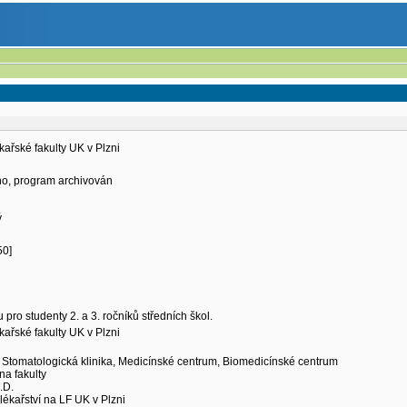
kařské fakulty UK v Plzni
eno, program archivován
ý
i
50]
ro studenty 2. a 3. ročníků středních škol.
kařské fakulty UK v Plzni
 Stomatologická klinika, Medicínské centrum, Biomedicínské centrum
na fakulty
.D.
kařství na LF UK v Plzni