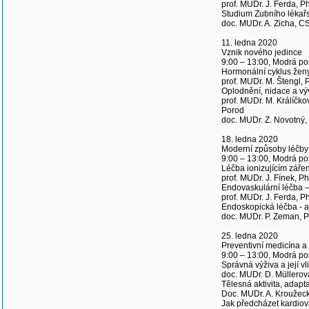
prof. MUDr. J. Ferda, P
Studium Zubního lékařs
doc. MUDr. A. Zicha, CS
11. ledna 2020
Vznik nového jedince
9:00 – 13:00, Modrá p
Hormonální cyklus žen
prof. MUDr. M. Štengl, 
Oplodnění, nidace a vý
prof. MUDr. M. Králíčko
Porod
doc. MUDr. Z. Novotný,
18. ledna 2020
Moderní způsoby léčby
9:00 – 13:00, Modrá p
Léčba ionizujícím zářen
prof. MUDr. J. Fínek, Ph
Endovaskulární léčba –
prof. MUDr. J. Ferda, P
Endoskopická léčba - a
doc. MUDr. P. Zeman, 
25. ledna 2020
Preventivní medicína a z
9:00 – 13:00, Modrá p
Správná výživa a její v
doc. MUDr. D. Müllerov
Tělesná aktivita, adap
Doc. MUDr. A. Kroužeck
Jak předcházet kardiov