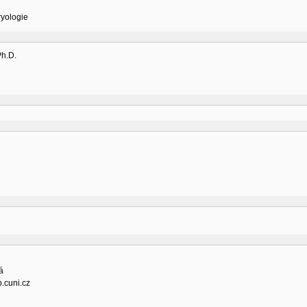
ryologie
Ph.D.
á
.cuni.cz