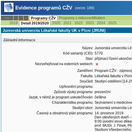
Evidence programů CŽV
(verze: 189)
Programy s mikrocertifikátem
--:--
Programy CŽV
2018
2020
2021
2022
2023
2024
2025
Detail 2019/2020
Juniorská univerzita Lékařské fakulty UK v Plzni (JRUNI)
Základní informace
Název:
Juniorská univerzita Lé
Kód varianty (CID):
5770
Stav:
přijímací řízení ukonč
Nezveřejňovat na externích webech:
Zaměření:
Program CŽV - zájmov
Fakulta:
Lékařská fakulta v Plzn
Součást:
Studijní oddělení [14-2
Upřesnění programu:
Způsob výuky programu:
prezenční
Jazyk, v němž je program uskutečňován:
čeština
Charakteristika programu:
Seznámení s medicínou p
Studijní obor:
Juniorská univerzita Lé
Časový a obsahový plán programu:
14. prosince 2019
Den otevřených dveří –
9:00 úvodní slovo děka
prof. MUDr. J. Fínek, Ph
Studium Všeobecného lé