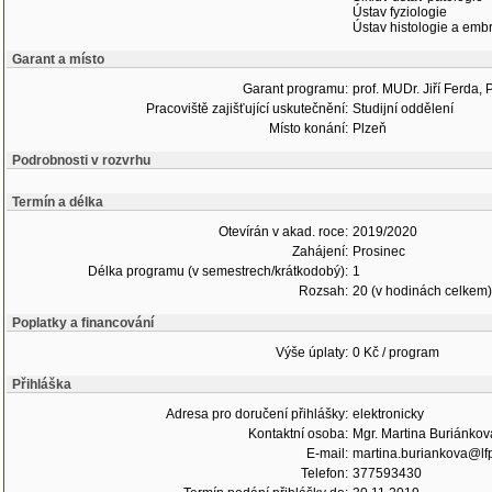
Ústav fyziologie
Ústav histologie a emb
Garant a místo
Garant programu:
prof. MUDr. Jiří Ferda, 
Pracoviště zajišťující uskutečnění:
Studijní oddělení
Místo konání:
Plzeň
Podrobnosti v rozvrhu
Termín a délka
Otevírán v akad. roce:
2019/2020
Zahájení:
Prosinec
Délka programu (v semestrech/krátkodobý):
1
Rozsah:
20 (v hodinách celkem)
Poplatky a financování
Výše úplaty:
0 Kč / program
Přihláška
Adresa pro doručení přihlášky:
elektronicky
Kontaktní osoba:
Mgr. Martina Buriánkov
E-mail:
martina.buriankova@lfp
Telefon:
377593430