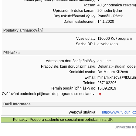
Rozsah:
40 (v hodinách celkem)
Upřesnění k délce konání:
20 hodin týdně
Dny uskutečňování výuky:
Pondělí - Pátek
Datum uskutečnění:
14.1.2020
Poplatky a financování
Výše úplaty:
110000 Kč / program
Sazba DPH:
osvobozeno
Přihláška
Adresa pro doručení přihlášky:
on - line
Pracoviště, kam doručit přihlášku:
Děkanát - studijní oddě
Kontaktní osoba:
Bc. Miriam Křížová
E-mail:
miriam.krizova@lf3.cun
Telefon:
267102206
Termín podání přihlášky do:
15.09.2019
Ověřování podmínek přijímání do programu se nestanoví:
Další informace
Webová stránka:
http://www.lf3.cuni.
Kontakty
Podpora studentů se speciálními potřebami na UK
Univerzita K