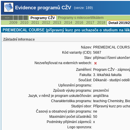
Evidence programů CŽV
(verze: 189)
Programy s mikrocertifikátem
--:--
Programy CŽV
2009
2010
2011
2012
2013
2014
2016
2017
2018
Detail 2019/
PREMEDICAL COURSE (přípravný kurz pro uchazeče o studium na lékař
Základní informace
Název:
PREMEDICAL COURSE (př
Kód varianty (CID):
5687
Stav:
přijímací řízení ukonč
Nezveřejňovat na externích webech:
Zaměření:
Program CŽV - zájmov
Fakulta:
3. lékařská fakulta
Součást:
Děkanát - studijní odd
Upřesnění programu:
Způsob výuky programu:
prezenční
Jazyk, v němž je program uskutečňován:
angličtina
Charakteristika programu:
teaching Chemistry, Bi
Studijní obor:
Přípravný kurz pro uch
Časový a obsahový plán programu:
ne
Maximální počet účastníků:
50
Podmínky přijímání zájemců:
x
Logo sponzora: