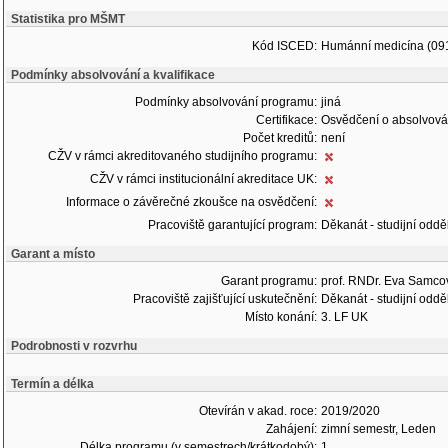
Statistika pro MŠMT
Kód ISCED:
Humánní medicína (09
Podmínky absolvování a kvalifikace
Podmínky absolvování programu:
jiná
Certifikace:
Osvědčení o absolvová
Počet kreditů:
není
CŽV v rámci akreditovaného studijního programu:
CŽV v rámci institucionální akreditace UK:
Informace o závěrečné zkoušce na osvědčení:
Pracoviště garantující program:
Děkanát - studijní oddě
Garant a místo
Garant programu:
prof. RNDr. Eva Samco
Pracoviště zajišťující uskutečnění:
Děkanát - studijní oddě
Místo konání:
3. LF UK
Podrobnosti v rozvrhu
Termín a délka
Otevírán v akad. roce:
2019/2020
Zahájení:
zimní semestr, Leden
Délka programu (v semestrech/krátkodobý):
1