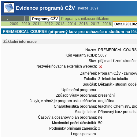
Evidence programů CŽV
(verze: 189)
Programy s mikrocertifikátem
--:--
Programy CŽV
2009
2010
2011
2012
2013
2014
2016
2017
2018
Detail 2019/
PREMEDICAL COURSE (přípravný kurz pro uchazeče o studium na lékař
Základní informace
Název:
PREMEDICAL COURSE (př
Kód varianty (CID):
5687
Stav:
přijímací řízení ukonč
Nezveřejňovat na externích webech:
Zaměření:
Program CŽV - zájmov
Fakulta:
3. lékařská fakulta
Součást:
Děkanát - studijní odd
Upřesnění programu:
Způsob výuky programu:
prezenční
Jazyk, v němž je program uskutečňován:
angličtina
Charakteristika programu:
teaching Chemistry, Bi
Studijní obor:
Přípravný kurz pro uch
Časový a obsahový plán programu:
ne
Maximální počet účastníků:
50
Podmínky přijímání zájemců:
x
Logo sponzora: