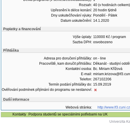
Rozsah:
40 (v hodinách celkem)
Upřesnění k délce konání:
20 hodin týdně
Dny uskutečňování výuky:
Pondělí - Pátek
Datum uskutečnění:
14.1.2020
Poplatky a financování
Výše úplaty:
110000 Kč / program
Sazba DPH:
osvobozeno
Přihláška
Adresa pro doručení přihlášky:
on - line
Pracoviště, kam doručit přihlášku:
Děkanát - studijní oddě
Kontaktní osoba:
Bc. Miriam Křížová
E-mail:
miriam.krizova@lf3.cun
Telefon:
267102206
Termín podání přihlášky do:
15.09.2019
Ověřování podmínek přijímání do programu se nestanoví:
Další informace
Webová stránka:
http://www.lf3.cuni.
Kontakty
Podpora studentů se speciálními potřebami na UK
Univerzita K