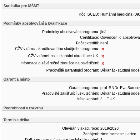
Statistika pro MŠMT
Kód ISCED:
Humánní medicína (09
Podmínky absolvování a kvalifikace
Podmínky absolvování programu:
jiná
Certifikace:
Osvědčení o absolvová
Počet kreditů:
není
CŽV v rámci akreditovaného studijního programu:
CŽV v rámci institucionální akreditace UK:
Informace o závěrečné zkoušce na osvědčení:
Pracoviště garantující program:
Děkanát - studijní oddě
Garant a místo
Garant programu:
prof. RNDr. Eva Samco
Pracoviště zajišťující uskutečnění:
Děkanát - studijní oddě
Místo konání:
3. LF UK
Podrobnosti v rozvrhu
Termín a délka
Otevírán v akad. roce:
2019/2020
Zahájení:
zimní semestr, Leden
Délka programu (v semestrech/krátkodobý):
1