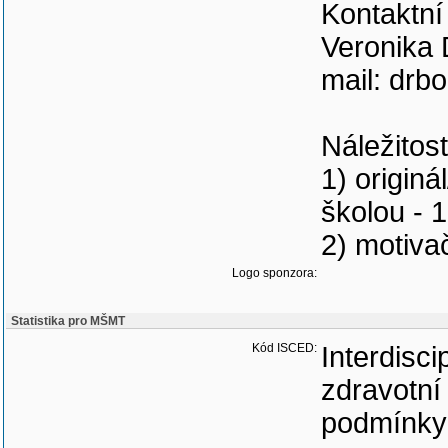
Kontaktní
Veronika 
mail: drb
Náležitost
1) origin
školou - 
2) motiva
Logo sponzora:
Statistika pro MŠMT
Kód ISCED:
Interdisci
zdravotní 
podmínky