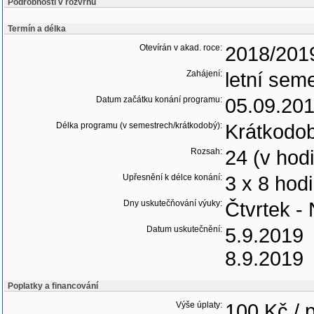
Podrobnosti v rozvrhu
Termín a délka
Otevírán v akad. roce:
2018/201
Zahájení:
letní seme
Datum začátku konání programu:
05.09.20
Délka programu (v semestrech/krátkodobý):
Krátkodo
Rozsah:
24 (v hod
Upřesnění k délce konání:
3 x 8 hod
Dny uskutečňování výuky:
Čtvrtek -
Datum uskutečnění:
5.9.2019
8.9.2019
Poplatky a financování
Výše úplaty:
100 Kč / 