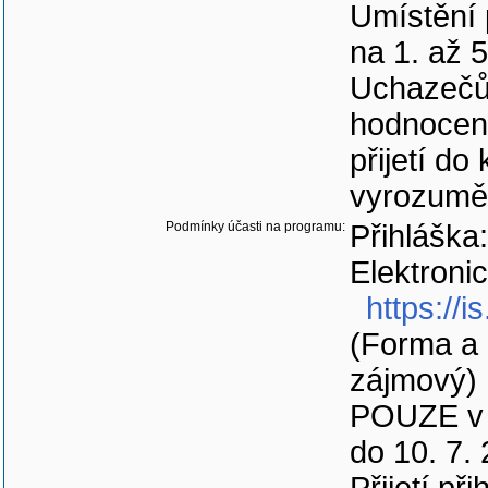
Umístění 
na 1. až 
Uchazečům
hodnocení
přijetí do
vyrozumě
Podmínky účasti na programu:
Přihláška:
Elektroni
https://i
(Forma a 
zájmový)
POUZE v d
do 10. 7.