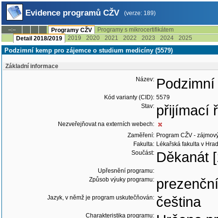
Evidence programů CŽV
(verze: 189)
Programy s mikrocertifikátem
--:--
Programy CŽV
2019
2020
2021
2022
2023
2024
2025
Detail 2018/2019
Podzimní kemp pro zájemce o studium medicíny (5579)
Základní informace
Název:
Podzimní
Kód varianty (CID):
5579
Stav:
přijímací
Nezveřejňovat na externích webech:
Zaměření:
Program CŽV - zájmov
Fakulta:
Lékařská fakulta v Hrad
Součást:
Děkanát [
Upřesnění programu:
Způsob výuky programu:
prezenčn
Jazyk, v němž je program uskutečňován:
čeština
Charakteristika programu: