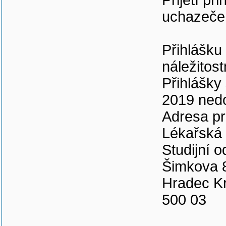
Přijetí p
uchazeče
Přihlášku
náležitost
Přihlášky 
2019 nedo
Adresa pr
Lékařská 
Studijní o
Šimkova 
Hradec K
500 03