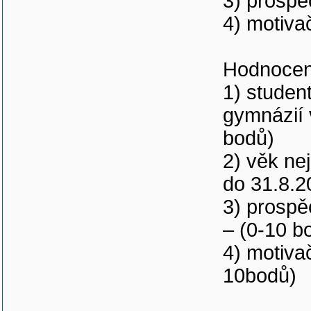
3) prospě
4) motiva
Hodnocen
1) studen
gymnázií 
bodů)
2) věk ne
do 31.8.2
3) prospě
– (0-10 b
4) motiva
10bodů)