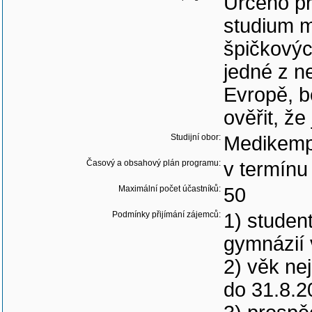
Určeno pr
studium m
špičkovýc
jedné z ne
Evropě, b
ověřit, že
Studijní obor:
Medikem
Časový a obsahový plán programu:
v termínu 
Maximální počet účastníků:
50
Podmínky přijímání zájemců:
1) studen
gymnázií 
2) věk ne
do 31.8.2