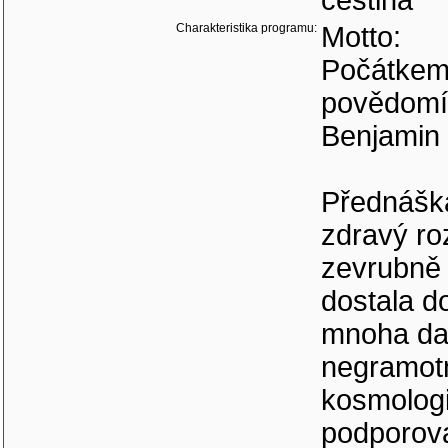
čeština
Charakteristika programu:
Motto:
Počátkem 
povědomí 
Benjamin 
Přednáška
zdravý ro
zevrubně 
dostala d
mnoha dal
negramotn
kosmologi
podporová