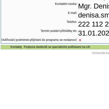
Kontaktní osoba:
Mgr. Den
E-mail:
denisa.sm
Telefon:
222 112 
Termín podání přihlášky do:
31.01.20
Ověřování podmínek přijímání do programu se nestanoví:
Kontakty
Podpora studentů se speciálními potřebami na UK
Univerzita K