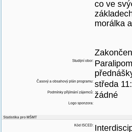
co ve svý
základech
morálka a
Zakončení
Studijní obor:
Paralipom
přednášk
Časový a obsahový plán programu:
středa 11
Podmínky přijímání zájemců:
žádné
Logo sponzora:
Statistika pro MŠMT
Kód ISCED:
Interdisci