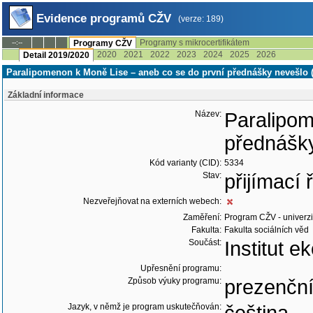
Evidence programů CŽV
(verze: 189)
Programy s mikrocertifikátem
--:--
Programy CŽV
2020
2021
2022
2023
2024
2025
2026
Detail 2019/2020
Paralipomenon k Moně Lise – aneb co se do první přednášky nevešlo 
Základní informace
Název:
Paralipom
přednášk
Kód varianty (CID):
5334
Stav:
přijímací
Nezveřejňovat na externích webech:
Zaměření:
Program CŽV - univerzit
Fakulta:
Fakulta sociálních věd
Součást:
Institut e
Upřesnění programu:
Způsob výuky programu:
prezenčn
Jazyk, v němž je program uskutečňován: