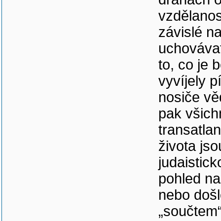
vzdělanost
závislé n
uchovávat
to, co je 
vyvíjely p
nosiče vě
pak všich
transatla
života js
judaistic
pohled na
nebo došlo
„součtem“,