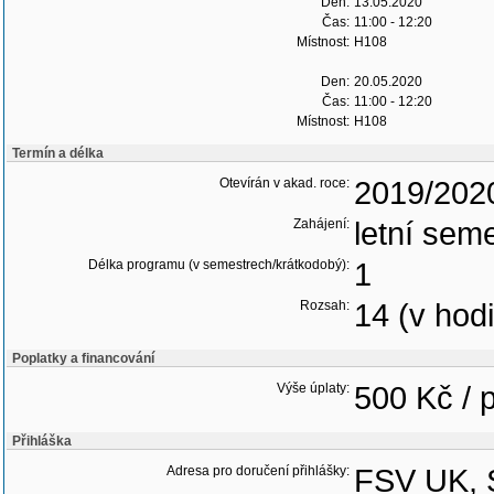
Den:
13.05.2020
Čas:
11:00 - 12:20
Místnost:
H108
Den:
20.05.2020
Čas:
11:00 - 12:20
Místnost:
H108
Termín a délka
Otevírán v akad. roce:
2019/202
Zahájení:
letní sem
Délka programu (v semestrech/krátkodobý):
1
Rozsah:
14 (v hod
Poplatky a financování
Výše úplaty:
500 Kč / 
Přihláška
Adresa pro doručení přihlášky:
FSV UK, S