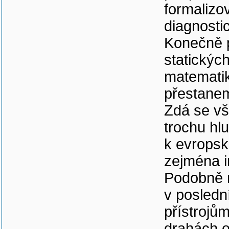
formalizo
diagnosti
Konečně p
statickýc
matematik
přestanem
Zdá se vš
trochu hl
k evropsk
zejména i
Podobně 
v posledn
přístrojů
drahách o