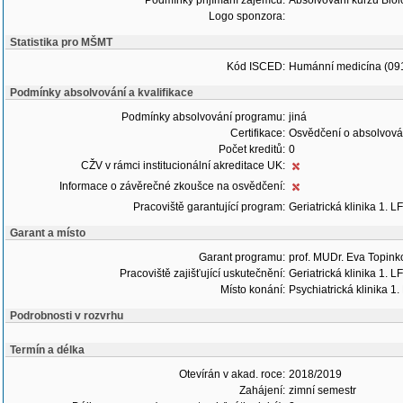
Podmínky přijímání zájemců:
Absolvování kurzu Biol
Logo sponzora:
Statistika pro MŠMT
Kód ISCED:
Humánní medicína (09
Podmínky absolvování a kvalifikace
Podmínky absolvování programu:
jiná
Certifikace:
Osvědčení o absolvová
Počet kreditů:
0
CŽV v rámci institucionální akreditace UK:
Informace o závěrečné zkoušce na osvědčení:
Pracoviště garantující program:
Geriatrická klinika 1. 
Garant a místo
Garant programu:
prof. MUDr. Eva Topink
Pracoviště zajišťující uskutečnění:
Geriatrická klinika 1. 
Místo konání:
Psychiatrická klinika 1
Podrobnosti v rozvrhu
Termín a délka
Otevírán v akad. roce:
2018/2019
Zahájení:
zimní semestr