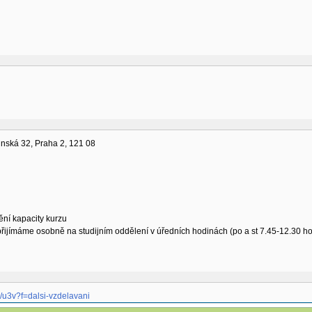
řinská 32, Praha 2, 121 08
ní kapacity kurzu
řijímáme osobně na studijním oddělení v úředních hodinách (po a st 7.45-12.30 hodi
cz/u3v?f=dalsi-vzdelavani