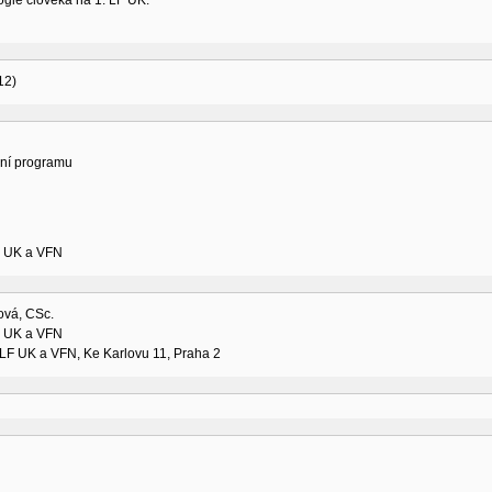
ogie člověka na 1. LF UK.
12)
ní programu
LF UK a VFN
ová, CSc.
LF UK a VFN
. LF UK a VFN, Ke Karlovu 11, Praha 2