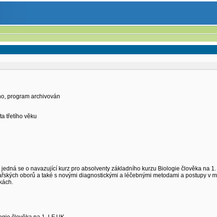
eno, program archivován
a třetího věku
- jedná se o navazující kurz pro absolventy základního kurzu Biologie člověka na
řských oborů a také s novými diagnostickými a léčebnými metodami a postupy v me
kách.