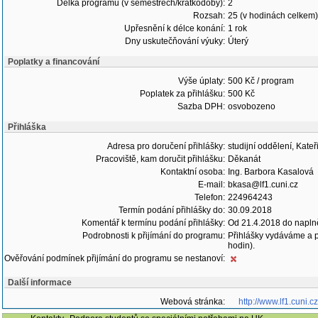
Délka programu (v semestrech/krátkodobý):
2
Rozsah:
25 (v hodinách celkem)
Upřesnění k délce konání:
1 rok
Dny uskutečňování výuky:
Úterý
Poplatky a financování
Výše úplaty:
500 Kč / program
Poplatek za přihlášku:
500 Kč
Sazba DPH:
osvobozeno
Přihláška
Adresa pro doručení přihlášky:
studijní oddělení, Kate
Pracoviště, kam doručit přihlášku:
Děkanát
Kontaktní osoba:
Ing. Barbora Kasalová
E-mail:
bkasa@lf1.cuni.cz
Telefon:
224964243
Termín podání přihlášky do:
30.09.2018
Komentář k termínu podání přihlášky:
Od 21.4.2018 do naplně
Podrobnosti k přijímání do programu:
Přihlášky vydáváme a p
hodin).
Ověřování podmínek přijímání do programu se nestanoví:
Další informace
Webová stránka:
http://www.lf1.cuni.