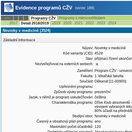
Evidence programů CŽV
(verze: 189)
Programy s mikrocertifikátem
--:--
Programy CŽV
2017
2019
2020
2021
2022
2023
2024
Detail 2018/2019
Novinky v medicíně (3524)
Základní informace
Název:
Novinky v medicíně
Kód varianty (CID):
4528
Stav:
přijímací řízení ukonč
Nezveřejňovat na externích webech:
Zaměření:
Program CŽV - univerzit
Fakulta:
1. lékařská fakulta
Součást:
Děkanát [11-00900]
Upřesnění programu:
Způsob výuky programu:
prezenční
Jazyk, v němž je program uskutečňován:
čeština
Charakteristika programu:
Dříve Klub absolventů 
vývojem vybraných léka
80% účastí na přednáš
Studijní obor:
Novinky v medicíně
Časový a obsahový plán programu:
ano
Maximální počet účastníků:
120