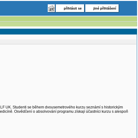
přihlásit se
jiné přihlášení
 1. LF UK. Studenti se během dvousemetrového kurzu seznámí s historickým
dicíně. Osvědčení o absolvování programu získají účastníci kurzu s alespoň