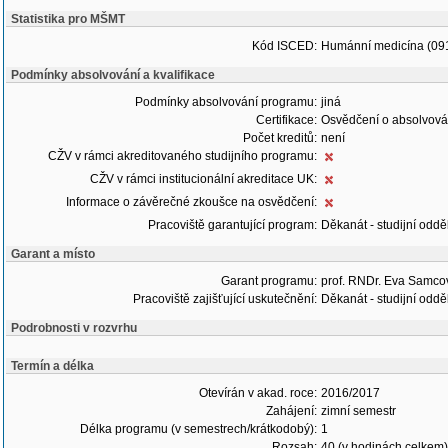
Statistika pro MŠMT
Kód ISCED:
Humánní medicína (09
Podmínky absolvování a kvalifikace
Podmínky absolvování programu:
jiná
Certifikace:
Osvědčení o absolvová
Počet kreditů:
není
CŽV v rámci akreditovaného studijního programu:
CŽV v rámci institucionální akreditace UK:
Informace o závěrečné zkoušce na osvědčení:
Pracoviště garantující program:
Děkanát - studijní oddě
Garant a místo
Garant programu:
prof. RNDr. Eva Samco
Pracoviště zajišťující uskutečnění:
Děkanát - studijní oddě
Podrobnosti v rozvrhu
Termín a délka
Otevírán v akad. roce:
2016/2017
Zahájení:
zimní semestr
Délka programu (v semestrech/krátkodobý):
1
Rozsah:
40 (v hodinách celkem)