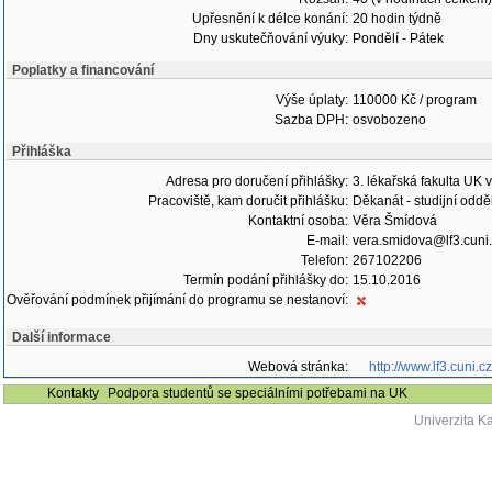
Upřesnění k délce konání:
20 hodin týdně
Dny uskutečňování výuky:
Pondělí - Pátek
Poplatky a financování
Výše úplaty:
110000 Kč / program
Sazba DPH:
osvobozeno
Přihláška
Adresa pro doručení přihlášky:
3. lékařská fakulta UK 
Pracoviště, kam doručit přihlášku:
Děkanát - studijní oddě
Kontaktní osoba:
Věra Šmídová
E-mail:
vera.smidova@lf3.cuni
Telefon:
267102206
Termín podání přihlášky do:
15.10.2016
Ověřování podmínek přijímání do programu se nestanoví:
Další informace
Webová stránka:
http://www.lf3.cuni.
Kontakty
Podpora studentů se speciálními potřebami na UK
Univerzita K