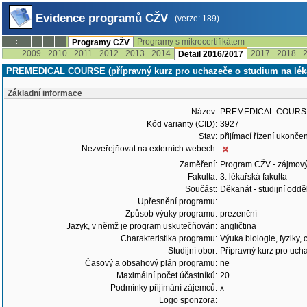
Evidence programů CŽV
(verze: 189)
Programy s mikrocertifikátem
--:--
Programy CŽV
2009
2010
2011
2012
2013
2014
2017
2018
Detail 2016/2017
PREMEDICAL COURSE (přípravný kurz pro uchazeče o studium na lékař
Základní informace
Název:
PREMEDICAL COURSE (př
Kód varianty (CID):
3927
Stav:
přijímací řízení ukonč
Nezveřejňovat na externích webech:
Zaměření:
Program CŽV - zájmov
Fakulta:
3. lékařská fakulta
Součást:
Děkanát - studijní odd
Upřesnění programu:
Způsob výuky programu:
prezenční
Jazyk, v němž je program uskutečňován:
angličtina
Charakteristika programu:
Výuka biologie, fyziky,
Studijní obor:
Přípravný kurz pro uch
Časový a obsahový plán programu:
ne
Maximální počet účastníků:
20
Podmínky přijímání zájemců:
x
Logo sponzora: