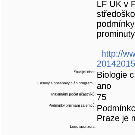
LF UK v 
středoško
podmínky 
prominuty
http://w
20142015?
Studijní obor:
Biologie 
Časový a obsahový plán programu:
ano
Maximální počet účastníků:
75
Podmínky přijímání zájemců:
Podmínkou
Praze je 
Logo sponzora: