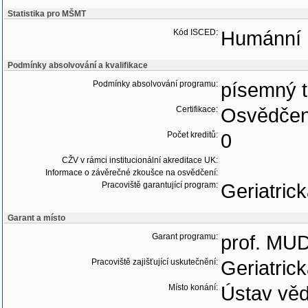
Statistika pro MŠMT
Kód ISCED:
Humánní 
Podmínky absolvování a kvalifikace
Podmínky absolvování programu:
písemný t
Certifikace:
Osvědčen
Počet kreditů:
0
CŽV v rámci institucionální akreditace UK:
Informace o závěrečné zkoušce na osvědčení:
Pracoviště garantující program:
Geriatric
Garant a místo
Garant programu:
prof. MUD
Pracoviště zajišťující uskutečnění:
Geriatric
Místo konání:
Ústav věd