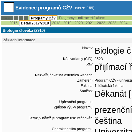
Evidence programů CŽV
(verze: 189)
Programy s mikrocertifikátem
--:--
Programy CŽV
2016
2018
2019
2020
2021
2022
2023
2024
Detail 2017/2018
Biologie člověka (2910)
Základní informace
Název:
Biologie 
Kód varianty (CID):
3523
Stav:
přijímací
Nezveřejňovat na externích webech:
Zaměření:
Program CŽV - univerzit
Fakulta:
1. lékařská fakulta
Součást:
Děkanát [
Upřesnění programu:
Způsob výuky programu:
prezenčn
Jazyk, v němž je program uskutečňován:
čeština
Charakteristika programu:
Univerzita