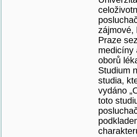
celoživot
poslucha
zájmové, 
Praze sez
medicíny 
oborů léka
Studium n
studia, k
vydáno „O
toto stud
posluchač
podklade
charakter