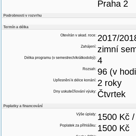
Praha 2
Podrobnosti v rozvrhu
Termín a délka
Otevírán v akad. roce:
2017/201
Zahájení:
zimní sem
Délka programu (v semestrech/krátkodobý):
4
Rozsah:
96 (v hod
Upřesnění k délce konání:
2 roky
Dny uskutečňování výuky:
Čtvrtek
Poplatky a financování
Výše úplaty:
1500 Kč /
Poplatek za přihlášku:
1500 Kč