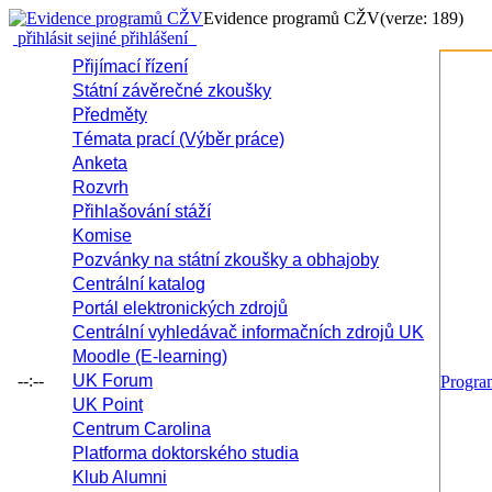
Evidence programů CŽV
(verze: 189)
přihlásit se
jiné přihlášení
Přijímací řízení
Státní závěrečné zkoušky
Předměty
Témata prací (Výběr práce)
Anketa
Rozvrh
Přihlašování stáží
Komise
Pozvánky na státní zkoušky a obhajoby
Centrální katalog
Portál elektronických zdrojů
Centrální vyhledávač informačních zdrojů UK
Moodle (E-learning)
--:--
UK Forum
Progr
UK Point
Centrum Carolina
Platforma doktorského studia
Klub Alumni