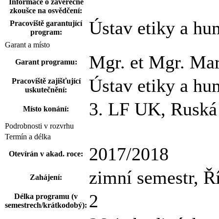
Informace o závěrečné
zkoušce na osvědčení:
Ústav etiky a hu
Pracoviště garantující
program:
Garant a místo
Mgr. et Mgr. Ma
Garant programu:
Ústav etiky a hu
Pracoviště zajišťující
uskutečnění:
3. LF UK, Ruská 
Místo konání:
Podrobnosti v rozvrhu
Termín a délka
2017/2018
Otevírán v akad. roce:
zimní semestr, Ř
Zahájení:
2
Délka programu (v
semestrech/krátkodobý):