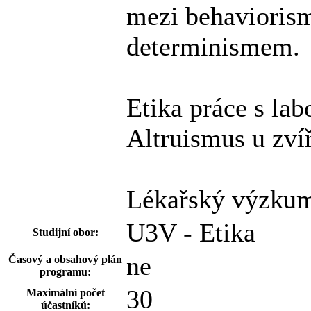
mezi behavioris
determinismem.
Etika práce s lab
Altruismus u zvíř
Lékařský výzkum 
U3V - Etika
Studijní obor:
ne
Časový a obsahový plán
programu:
30
Maximální počet
účastníků: