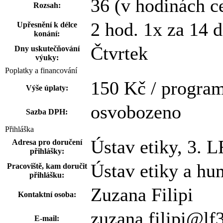
36 (v hodinách c
Rozsah:
2 hod. 1x za 14 d
Upřesnění k délce
konání:
Čtvrtek
Dny uskutečňování
výuky:
Poplatky a financování
150 Kč / progra
Výše úplaty:
osvobozeno
Sazba DPH:
Přihláška
Ústav etiky, 3. 
Adresa pro doručení
přihlášky:
Ústav etiky a hu
Pracoviště, kam doručit
přihlášku:
Zuzana Filipi
Kontaktní osoba:
zuzana.filipi@lf3
E-mail: