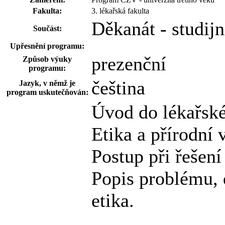
Fakulta:
3. lékařská fakulta
Děkanát - studij
Součást:
Upřesnění programu:
prezenční
Způsob výuky
programu:
čeština
Jazyk, v němž je
program uskutečňován:
Úvod do lékařské
Etika a přírodní 
Postup při řešen
Popis problému, 
etika.