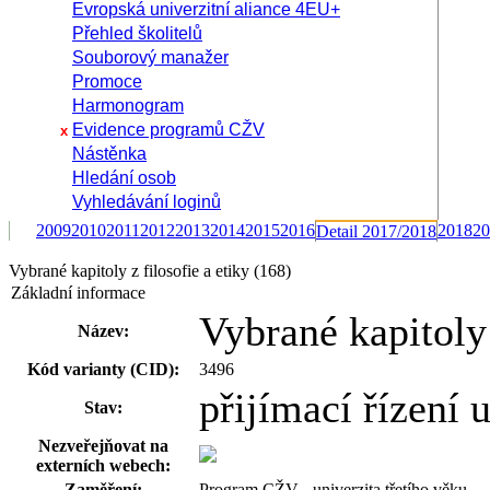
Evropská univerzitní aliance 4EU+
Přehled školitelů
Souborový manažer
Promoce
Harmonogram
Evidence programů CŽV
x
Nástěnka
Hledání osob
Vyhledávání loginů
2009
2010
2011
2012
2013
2014
2015
2016
2018
20
Detail 2017/2018
Vybrané kapitoly z filosofie a etiky (168)
Základní informace
Vybrané kapitoly 
Název:
Kód varianty (CID):
3496
přijímací řízení
Stav:
Nezveřejňovat na
externích webech:
Zaměření:
Program CŽV - univerzita třetího věku