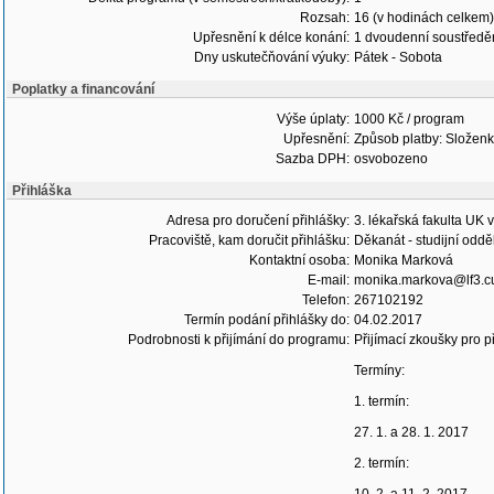
Rozsah:
16 (v hodinách celkem)
Upřesnění k délce konání:
1 dvoudenní soustředě
Dny uskutečňování výuky:
Pátek - Sobota
Poplatky a financování
Výše úplaty:
1000 Kč / program
Upřesnění:
Způsob platby: Složenk
Sazba DPH:
osvobozeno
Přihláška
Adresa pro doručení přihlášky:
3. lékařská fakulta UK 
Pracoviště, kam doručit přihlášku:
Děkanát - studijní oddě
Kontaktní osoba:
Monika Marková
E-mail:
monika.markova@lf3.cu
Telefon:
267102192
Termín podání přihlášky do:
04.02.2017
Podrobnosti k přijímání do programu:
Přijímací zkoušky pro př
Termíny:
1. termín:
27. 1. a 28. 1. 2017
2. termín: