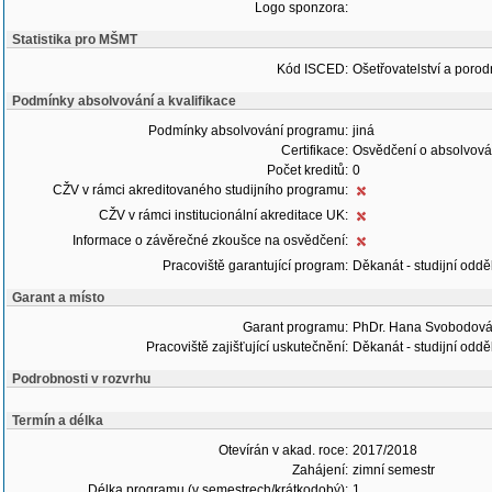
Logo sponzora:
Statistika pro MŠMT
Kód ISCED:
Ošetřovatelství a porodn
Podmínky absolvování a kvalifikace
Podmínky absolvování programu:
jiná
Certifikace:
Osvědčení o absolvová
Počet kreditů:
0
CŽV v rámci akreditovaného studijního programu:
CŽV v rámci institucionální akreditace UK:
Informace o závěrečné zkoušce na osvědčení:
Pracoviště garantující program:
Děkanát - studijní oddě
Garant a místo
Garant programu:
PhDr. Hana Svobodová
Pracoviště zajišťující uskutečnění:
Děkanát - studijní oddě
Podrobnosti v rozvrhu
Termín a délka
Otevírán v akad. roce:
2017/2018
Zahájení:
zimní semestr
Délka programu (v semestrech/krátkodobý):
1