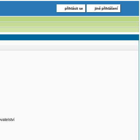
přihlásit se
jiné přihlášení
vatelství