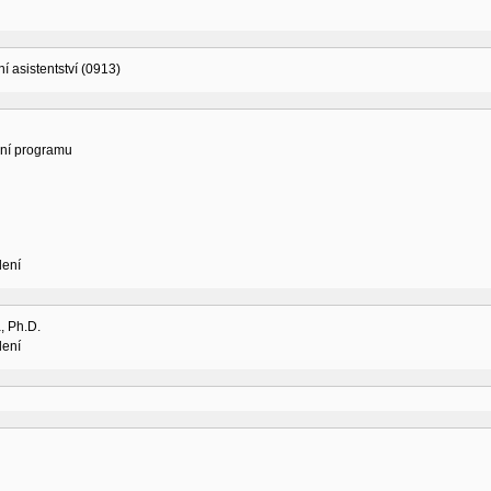
í asistentství (0913)
ní programu
lení
, Ph.D.
lení