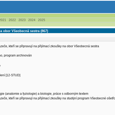
2021
2022
2023
2024
2025
na obor Všeobecná sestra (867)
zeče, kteří se připravují na přijímací zkoušky na obor Všeobecná sestra
eno, program archivován
ý
ělení [12-STUD]
ie (anatomie a fyziologie) a biologie, práce s odborným textem
zeče, kteří se připravují na přijímací zkoušky na studijní program Všeobecné ošetřo