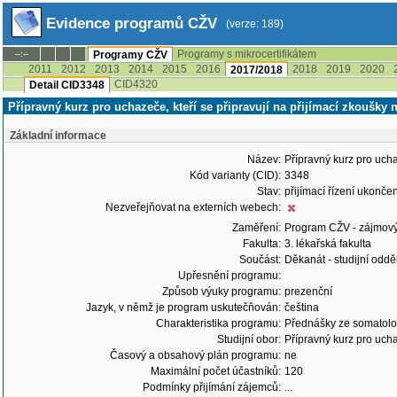
Evidence programů CŽV
(verze: 189)
Programy s mikrocertifikátem
--:--
Programy CŽV
2011
2012
2013
2014
2015
2016
2018
2019
2020
2017/2018
CID4320
Detail CID3348
Přípravný kurz pro uchazeče, kteří se připravují na přijímací zkoušky 
Základní informace
Název:
Přípravný kurz pro ucha
Kód varianty (CID):
3348
Stav:
přijímací řízení ukonč
Nezveřejňovat na externích webech:
Zaměření:
Program CŽV - zájmov
Fakulta:
3. lékařská fakulta
Součást:
Děkanát - studijní odd
Upřesnění programu:
Způsob výuky programu:
prezenční
Jazyk, v němž je program uskutečňován:
čeština
Charakteristika programu:
Přednášky ze somatolog
Studijní obor:
Přípravný kurz pro ucha
Časový a obsahový plán programu:
ne
Maximální počet účastníků:
120
Podmínky přijímání zájemců:
...