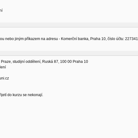
ní
ou nebo jiným příkazem na adresu - Komerční banka, Praha 10, číslo účtu: 2273410
v Praze, studijní oddělení, Ruská 87, 100 00 Praha 10
lení
ni.cz
ijetí do kurzu se nekonají.