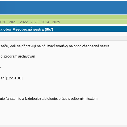
2020
2021
2022
2023
2024
2025
na obor Všeobecná sestra (867)
zeče, kteří se připravují na přijímací zkoušky na obor Všeobecná sestra
eno, program archivován
ý
ělení [12-STUD]
ie (anatomie a fyziologie) a biologie, práce s odborným textem