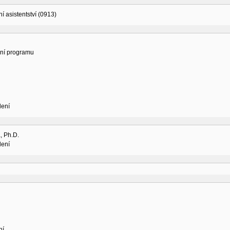
í asistentství (0913)
ní programu
lení
, Ph.D.
lení
ní