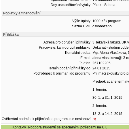
Dny uskutečňování výuky:
Pátek - Sobota
Poplatky a financování
Výše úplaty:
1000 Kč / program
Sazba DPH:
osvobozeno
Přihláška
Adresa pro doručení přihlášky:
3. lékařská fakulta UK 
Pracoviště, kam doručit přihlášku:
Děkanát - studijní oddě
Kontaktní osoba:
Mgr. Alena Vlasáková, 
E-mail:
alena.vlasakova@lf3.cu
Telefon:
267102205
Termín podání přihlášky do:
24.01.2015
Podrobnosti k přijímání do programu:
Přijímací zkoušky pro př
Předpokládané termíny
1. termín:
30. 1. a 31. 1. 2015
2. termín:
13. 2. a 14. 2. 2015
Ověřování podmínek přijímání do programu se nestanoví:
Kontakty
Podpora studentů se speciálními potřebami na UK