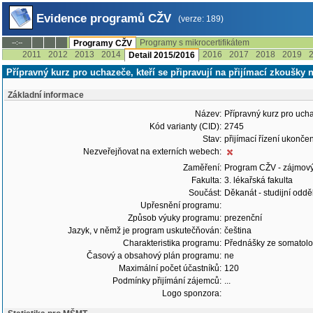
Evidence programů CŽV
(verze: 189)
Programy s mikrocertifikátem
--:--
Programy CŽV
2011
2012
2013
2014
2016
2017
2018
2019
Detail 2015/2016
Přípravný kurz pro uchazeče, kteří se připravují na přijímací zkoušky 
Základní informace
Název:
Přípravný kurz pro ucha
Kód varianty (CID):
2745
Stav:
přijímací řízení ukonč
Nezveřejňovat na externích webech:
Zaměření:
Program CŽV - zájmov
Fakulta:
3. lékařská fakulta
Součást:
Děkanát - studijní odd
Upřesnění programu:
Způsob výuky programu:
prezenční
Jazyk, v němž je program uskutečňován:
čeština
Charakteristika programu:
Přednášky ze somatolog
Časový a obsahový plán programu:
ne
Maximální počet účastníků:
120
Podmínky přijímání zájemců:
...
Logo sponzora: