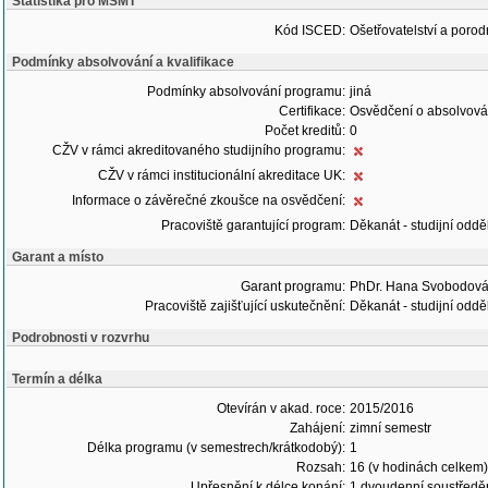
Statistika pro MŠMT
Kód ISCED:
Ošetřovatelství a porodn
Podmínky absolvování a kvalifikace
Podmínky absolvování programu:
jiná
Certifikace:
Osvědčení o absolvová
Počet kreditů:
0
CŽV v rámci akreditovaného studijního programu:
CŽV v rámci institucionální akreditace UK:
Informace o závěrečné zkoušce na osvědčení:
Pracoviště garantující program:
Děkanát - studijní oddě
Garant a místo
Garant programu:
PhDr. Hana Svobodová
Pracoviště zajišťující uskutečnění:
Děkanát - studijní oddě
Podrobnosti v rozvrhu
Termín a délka
Otevírán v akad. roce:
2015/2016
Zahájení:
zimní semestr
Délka programu (v semestrech/krátkodobý):
1
Rozsah:
16 (v hodinách celkem)
Upřesnění k délce konání:
1 dvoudenní soustředě