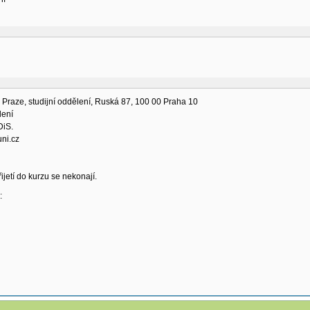
v Praze, studijní oddělení, Ruská 87, 100 00 Praha 10
lení
DiS.
ni.cz
ijetí do kurzu se nekonají.
: