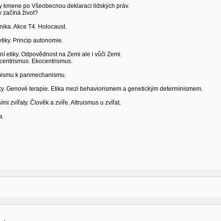
y kmene po Všeobecnou deklaraci lidských práv.
y začíná život?
nika. Akce T4. Holocaust.
etiky. Princip autonomie.
í etiky. Odpovědnost na Zemi ale i vůči Zemi.
centrismus. Ekocentrismus.
imismu k panmechanismu.
iky. Genové terapie. Etika mezi behaviorismem a genetickým determinismem.
ími zvířaty. Člověk a zvíře. Altruismus u zvířat.
a.