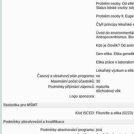
Problém osoby. Od etik
Status lidské osoby: kd
Problém osoby II. Euge
Čtyři principy lékařské 
Úvod do environmentáln
Antropocentrismus. Bio
Kdo je člověk? Od an
Gen-etika. Etika genet
Etika práce s laboratorn
Lékařský výzkum a etik
Časový a obsahový plán programu:
ne
Maximální počet účastníků:
30
Podmínky přijímání zájemců:
maturita
důchodový věk
Logo sponzora:
Statistika pro MŠMT
Kód ISCED:
Filozofie a etika (0223)
Podmínky absolvování a kvalifikace
Podmínky absolvování programu:
jiná