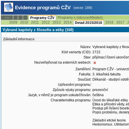
Evidence programů CŽV
(verze: 189)
Programy s mikrocertifikátem
--:--
Programy CŽV
2009
2010
2011
2012
2013
2014
2016
2017
Detail 2015/2016
Vybrané kapitoly z filosofie a etiky (168)
Základní informace
Název:
Vybrané kapitoly z filos
Kód varianty (CID):
2722
Stav:
přijímací řízení ukonč
Nezveřejňovat na externích webech:
Zaměření:
Program CŽV - univerzit
Fakulta:
3. lékařská fakulta
Součást:
Děkanát - studijní odd
Upřesnění programu:
Způsob výuky programu:
prezenční
Jazyk, v němž je program uskutečňován:
čeština
Charakteristika programu:
Úvod do lékařské etiky.
Etika a přírodní vědy, e
Postup při řešení bioe
Popis problému, deskript
Základní etické teorie.
Hedonismus. Utilitarism