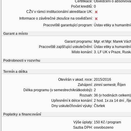
Certifikace:
Osvědčení o absolvová
Počet kreditů:
0
CŽV v rámci institucionální akreditace UK:
Informace o závěrečné zkoušce na osvědčení:
Pracoviště garantující program:
Ústav etiky a humanitní
Garant a místo
Garant programu:
Mgr. et Mgr. Marek Vác
Pracoviště zajišťující uskutečnění:
Ústav etiky a humanitní
Místo konání:
3. LF UK v Praze, Rusk
Podrobnosti v rozvrhu
Termín a délka
Otevírán v akad. roce:
2015/2016
Zahájení:
zimní semestr, Říjen
Délka programu (v semestrech/krátkodobý):
2
Rozsah:
36 (v hodinách celkem)
Upřesnění k délce konání:
2 hod. 1x za 14 dní , ř
Dny uskutečňování výuky:
Čtvrtek
Poplatky a financování
Výše úplaty:
150 Kč / program
Sazba DPH:
osvobozeno