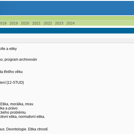
2018
2019
2020
2021
2022
2023
2024
ofie a etiky
eno, program archivován
a třetího věku
ělení [12-STUD]
 Etika, morálka, mrav.
tika a právo
tického problému.
ivní etika, normativní etika.
us. Deontologie. Etika ctností.