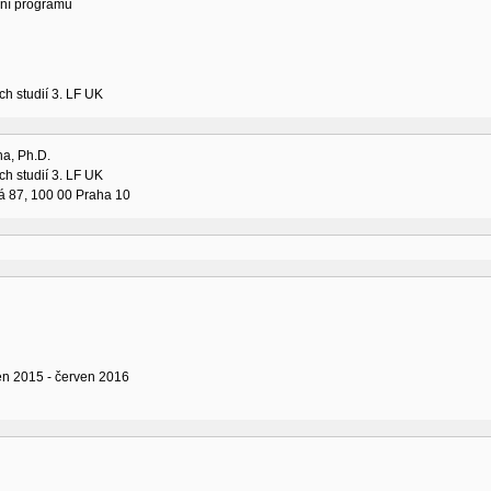
ní programu
ch studií 3. LF UK
ha, Ph.D.
ch studií 3. LF UK
á 87, 100 00 Praha 10
íjen 2015 - červen 2016