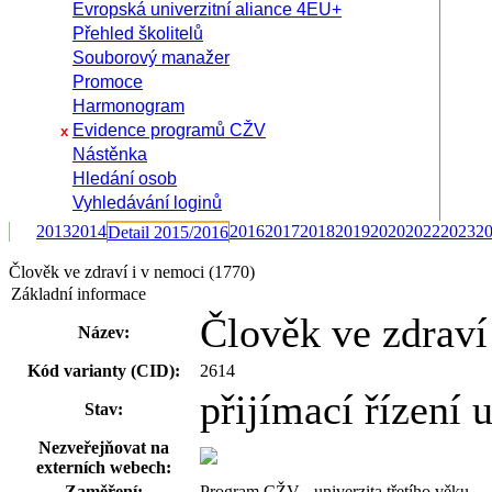
Evropská univerzitní aliance 4EU+
Přehled školitelů
Souborový manažer
Promoce
Harmonogram
Evidence programů CŽV
x
Nástěnka
Hledání osob
Vyhledávání loginů
2013
2014
2016
2017
2018
2019
2020
2022
2023
2
Detail 2015/2016
Člověk ve zdraví i v nemoci (1770)
Základní informace
Člověk ve zdraví
Název:
Kód varianty (CID):
2614
přijímací řízení
Stav:
Nezveřejňovat na
externích webech:
Zaměření:
Program CŽV - univerzita třetího věku