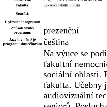
Fakulta:
Lékařská fakulta v Plzni
Součást:
Upřesnění programu:
prezenční
Způsob výuky
programu:
čeština
Jazyk, v němž je
program uskutečňován:
Na výuce se podíl
fakultní nemocnic
sociální oblasti.
fakulta. Učebny 
audiovizuální tec
seniorů. Posluc