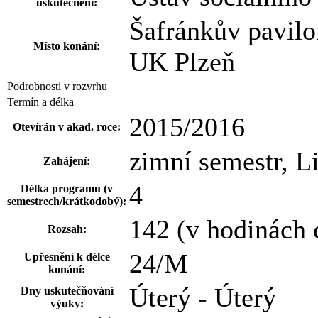
uskutečnění:
Šafránkův pavilo
Místo konání:
UK Plzeň
Podrobnosti v rozvrhu
Termín a délka
2015/2016
Otevírán v akad. roce:
zimní semestr, L
Zahájení:
4
Délka programu (v
semestrech/krátkodobý):
142 (v hodinách
Rozsah:
24/M
Upřesnění k délce
konání:
Úterý - Úterý
Dny uskutečňování
výuky: