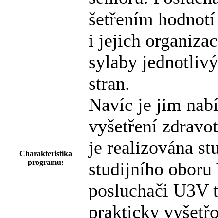
šetřením hodnotí
i jejich organiza
sylaby jednotliv
stran.
Navíc je jim nab
vyšetření zdravo
je realizována s
Charakteristika
programu:
studijního oboru
posluchači U3V t
prakticky vyšetřo