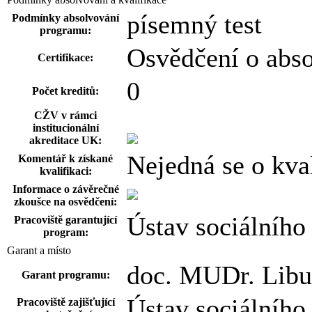
písemný test
Podmínky absolvování
programu:
Osvědčení o abs
Certifikace:
0
Počet kreditů:
CŽV v rámci
institucionální
akreditace UK:
Nejedná se o kval
Komentář k získané
kvalifikaci:
Informace o závěrečné
zkoušce na osvědčení:
Ústav sociálního
Pracoviště garantující
program:
Garant a místo
doc. MUDr. Libu
Garant programu:
Ústav sociálního
Pracoviště zajišťující