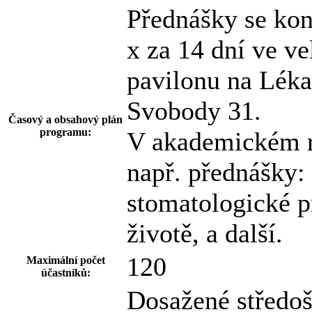
Přednášky se kon
x za 14 dní ve v
pavilonu na Léka
Svobody 31.
Časový a obsahový plán
programu:
V akademickém r
např. přednášky: 
stomatologické p
životě, a další.
120
Maximální počet
účastníků:
Dosažené středoš