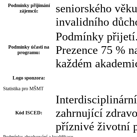
seniorského věku
Podmínky přijímání
zájemců:
invalidního důch
Podmínky přijetí
Prezence 75 % na
Podmínky účasti na
programu:
každém akademi
Logo sponzora:
Statistika pro MŠMT
Interdisciplinárn
zahrnující zdravo
Kód ISCED:
příznivé životní
Podmínky absolvování a kvalifikace