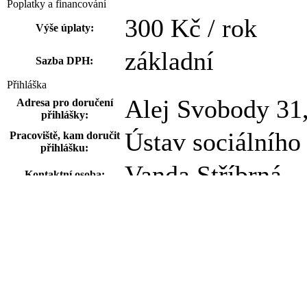
Poplatky a financování
300 Kč / rok
Výše úplaty:
základní
Sazba DPH:
Přihláška
Alej Svobody 31,
Adresa pro doručení
přihlášky:
Ústav sociálního
Pracoviště, kam doručit
přihlášku:
Vanda Stříbrná
Kontaktní osoba:
vanda.stribrna@l
E-mail:
377 593 540
Telefon:
29.09.2015
Termín podání
přihlášky do:
Kurz v roce 2015