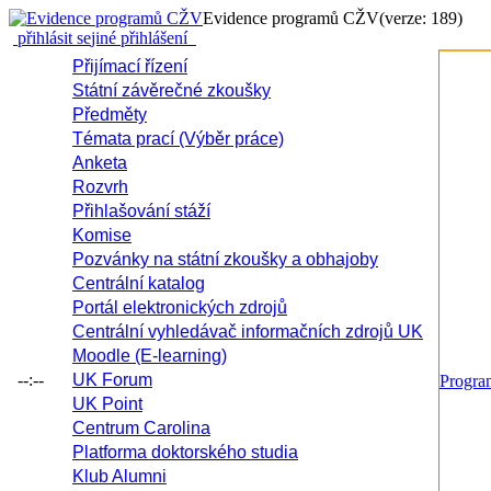
Evidence programů CŽV
(verze: 189)
přihlásit se
jiné přihlášení
Přijímací řízení
Státní závěrečné zkoušky
Předměty
Témata prací (Výběr práce)
Anketa
Rozvrh
Přihlašování stáží
Komise
Pozvánky na státní zkoušky a obhajoby
Centrální katalog
Portál elektronických zdrojů
Centrální vyhledávač informačních zdrojů UK
Moodle (E-learning)
--:--
UK Forum
Progr
UK Point
Centrum Carolina
Platforma doktorského studia
Klub Alumni